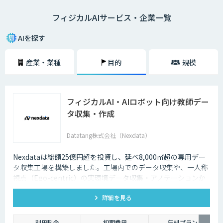
フィジカルAIサービス・企業一覧
AIを探す
産業・業種
目的
規模
フィジカルAI・AIロボット向け教師デー
タ収集・作成
Datatang株式会社（Nexdata）
Nexdataは総額25億円超を投資し、延べ8,000㎡超の専用デー
タ収集工場を構築しました。工場内でのデータ収集や、一人称
視点（Ego-centric）の実環境データ収集・アノテーションか
ら、環境認識・意思決定・動作制御に対応した既製データセッ
詳細を見る
トまで、フィジカルAI開発を加速させる包括的なデータソリュ
ーションを提供いたします。
利用料金
初期費用
無料プラン