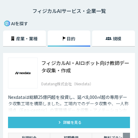
フィジカルAIサービス・企業一覧
AIを探す
産業・業種
目的
規模
フィジカルAI・AIロボット向け教師デー
タ収集・作成
Datatang株式会社（Nexdata）
Nexdataは総額25億円超を投資し、延べ8,000㎡超の専用デー
タ収集工場を構築しました。工場内でのデータ収集や、一人称
視点（Ego-centric）の実環境データ収集・アノテーションか
ら、環境認識・意思決定・動作制御に対応した既製データセッ
詳細を見る
トまで、フィジカルAI開発を加速させる包括的なデータソリュ
ーションを提供いたします。
利用料金
初期費用
無料プラン