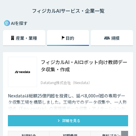
フィジカルAIサービス・企業一覧
AIを探す
産業・業種
目的
規模
フィジカルAI・AIロボット向け教師デー
タ収集・作成
Datatang株式会社（Nexdata）
Nexdataは総額25億円超を投資し、延べ8,000㎡超の専用デー
タ収集工場を構築しました。工場内でのデータ収集や、一人称
視点（Ego-centric）の実環境データ収集・アノテーションか
ら、環境認識・意思決定・動作制御に対応した既製データセッ
詳細を見る
トまで、フィジカルAI開発を加速させる包括的なデータソリュ
ーションを提供いたします。
利用料金
初期費用
無料プラン