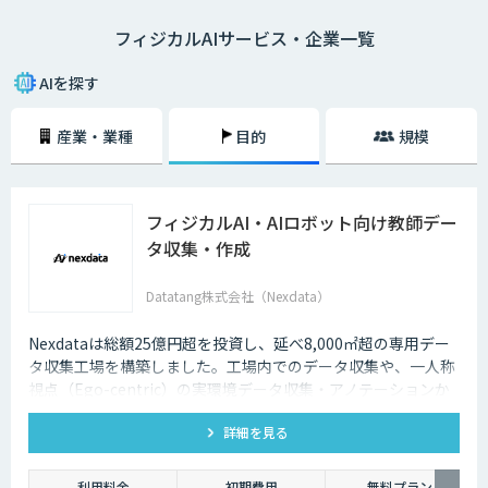
フィジカルAIサービス・企業一覧
AIを探す
産業・業種
目的
規模
フィジカルAI・AIロボット向け教師デー
タ収集・作成
Datatang株式会社（Nexdata）
Nexdataは総額25億円超を投資し、延べ8,000㎡超の専用デー
タ収集工場を構築しました。工場内でのデータ収集や、一人称
視点（Ego-centric）の実環境データ収集・アノテーションか
ら、環境認識・意思決定・動作制御に対応した既製データセッ
詳細を見る
トまで、フィジカルAI開発を加速させる包括的なデータソリュ
ーションを提供いたします。
利用料金
初期費用
無料プラン