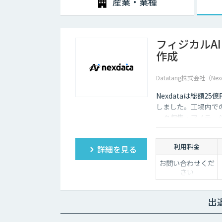
産業・業種
フィジカルA
作成
Datatang株式会社（Nex
Nexdataは総額2
しました。工場内での
ータ収集・アノテー
製データセットまで
ションを提供いたし
利用料金
詳細を見る
お問い合わせくだ
さい
出