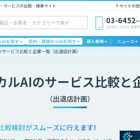
I製品・サービスの比較・検索サイト
サイトの使
03-6452
10:00〜18:00 年
AIを探す
目的・課題からAIを探す
導入事例
ニュース
Iのサービス比較と企業一覧（出退店計画）
カルAI
のサービス比較と
（出退店計画）
比較検討が
スムーズに行えます!