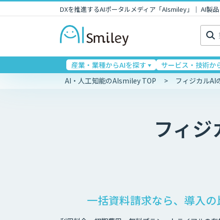
DXを推進するAIポータルメディア「AIsmiley」｜ A
検
索:
産業・業種からAIを探す
サービス・技術から
AI・人工知能のAIsmiley TOP
フィジカルA
フィジ
一括資料請求なら、導入の