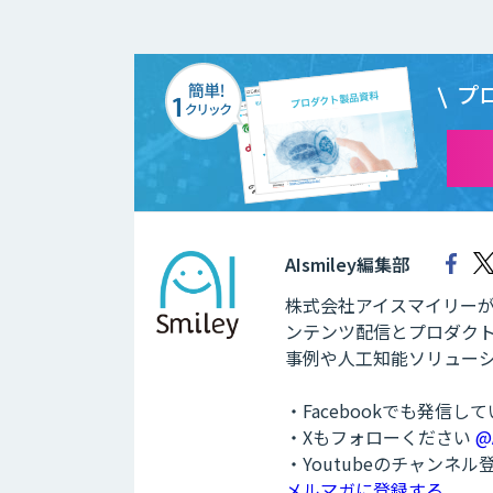
プ
AIsmiley編集部
株式会社アイスマイリーが運
ンテンツ配信とプロダクト
事例や人工知能ソリュー
・Facebookでも発信し
・Xもフォローください
@
・Youtubeのチャンネ
メルマガに登録する