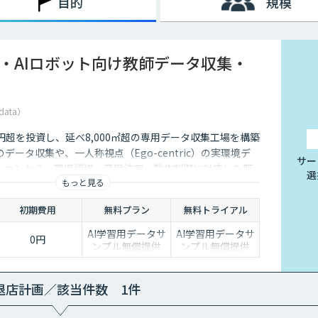
目的
規模
I・AIロボット向け教師データ収集・
data）
5億円超を投資し、延べ8,000㎡超の専用データ収集工場を構築
データ収集や、一人称視点（Ego-centric）の実環境デ
サー
ションから、環境認識・意思決定・動作制御に対応した既
選
もっと見る
、フィジカルAI開発を加速させる包括的なデータソリュー
ます。
初期費用
無料プラン
無料トライアル
AI学習用データサ
AI学習用データサ
0円
ンプル無償提供
ンプル無償提供
退店計画／該当件数 1件