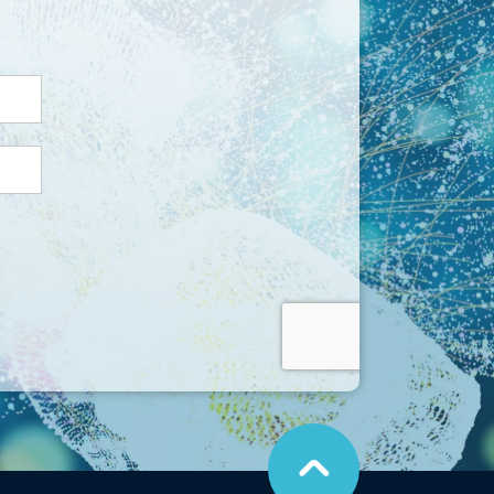
こ
の
ペ
ー