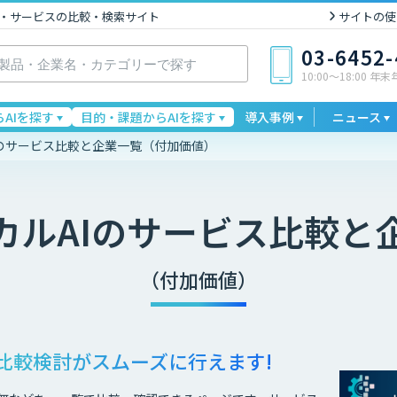
I製品・サービスの比較・検索サイト
サイトの使
03-6452
10:00〜18:00 年
AIを探す
目的・課題からAIを探す
導入事例
ニュース
Iのサービス比較と企業一覧（付加価値）
カルAI
のサービス比較と
（付加価値）
比較検討が
スムーズに行えます!