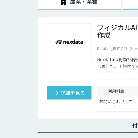
産業・業種
フィジカルA
作成
Datatang株式会社（Nex
Nexdataは総額2
しました。工場内での
ータ収集・アノテー
製データセットまで
ションを提供いたし
利用料金
詳細を見る
お問い合わせくだ
さい
付