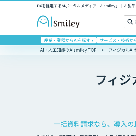
DXを推進するAIポータルメディア「AIsmiley」｜ A
検
索:
産業・業種からAIを探す
サービス・技術から
AI・人工知能のAIsmiley TOP
フィジカルA
フィジ
一括資料請求なら、導入の