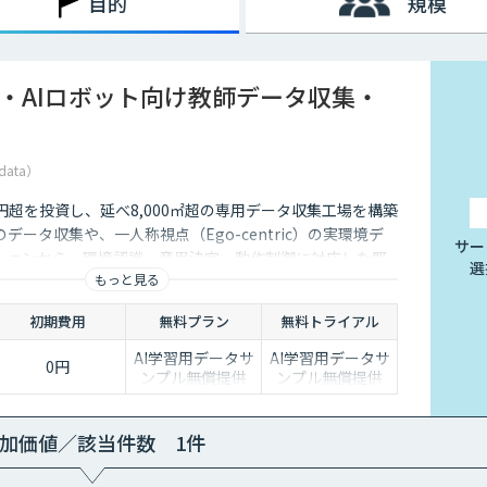
目的
規模
I・AIロボット向け教師データ収集・
data）
5億円超を投資し、延べ8,000㎡超の専用データ収集工場を構築
データ収集や、一人称視点（Ego-centric）の実環境デ
サー
ションから、環境認識・意思決定・動作制御に対応した既
選
もっと見る
、フィジカルAI開発を加速させる包括的なデータソリュー
ます。
初期費用
無料プラン
無料トライアル
AI学習用データサ
AI学習用データサ
0円
ンプル無償提供
ンプル無償提供
加価値／該当件数 1件