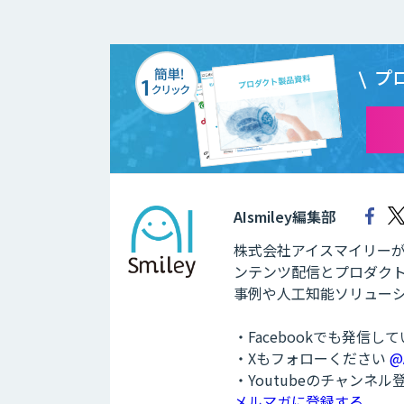
プ
AIsmiley編集部
株式会社アイスマイリーが運
ンテンツ配信とプロダクト
事例や人工知能ソリュー
・Facebookでも発信し
・Xもフォローください
@
・Youtubeのチャンネ
メルマガに登録する