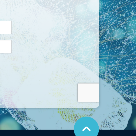
こ
の
ペ
ー