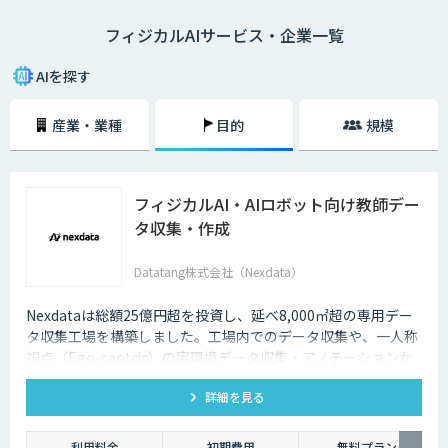
フィジカルAIサービス・企業一覧
AIを探す
産業・業種
目的
規模
フィジカルAI・AIロボット向け教師デー
タ収集・作成
Datatang株式会社（Nexdata）
Nexdataは総額25億円超を投資し、延べ8,000㎡超の専用デー
タ収集工場を構築しました。工場内でのデータ収集や、一人称
視点（Ego-centric）の実環境データ収集・アノテーションか
ら、環境認識・意思決定・動作制御に対応した既製データセッ
詳細を見る
トまで、フィジカルAI開発を加速させる包括的なデータソリュ
ーションを提供いたします。
利用料金
初期費用
無料プラン