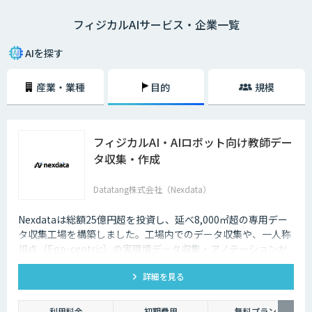
フィジカルAIサービス・企業一覧
AIを探す
産業・業種
目的
規模
フィジカルAI・AIロボット向け教師デー
タ収集・作成
Datatang株式会社（Nexdata）
Nexdataは総額25億円超を投資し、延べ8,000㎡超の専用デー
タ収集工場を構築しました。工場内でのデータ収集や、一人称
視点（Ego-centric）の実環境データ収集・アノテーションか
ら、環境認識・意思決定・動作制御に対応した既製データセッ
詳細を見る
トまで、フィジカルAI開発を加速させる包括的なデータソリュ
ーションを提供いたします。
利用料金
初期費用
無料プラン