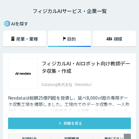
フィジカルAIサービス・企業一覧
AIを探す
産業・業種
目的
規模
フィジカルAI・AIロボット向け教師デー
タ収集・作成
Datatang株式会社（Nexdata）
Nexdataは総額25億円超を投資し、延べ8,000㎡超の専用デー
タ収集工場を構築しました。工場内でのデータ収集や、一人称
視点（Ego-centric）の実環境データ収集・アノテーションか
ら、環境認識・意思決定・動作制御に対応した既製データセッ
詳細を見る
トまで、フィジカルAI開発を加速させる包括的なデータソリュ
ーションを提供いたします。
利用料金
初期費用
無料プラン