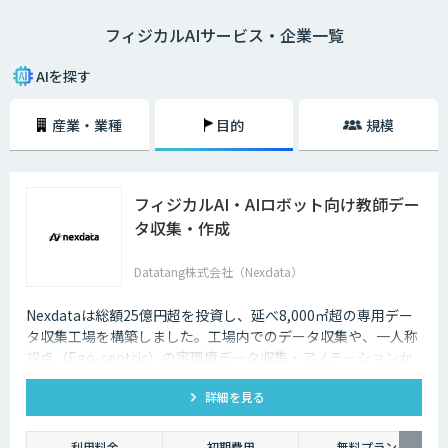
フィジカルAIサービス・企業一覧
AIを探す
産業・業種
目的
規模
フィジカルAI・AIロボット向け教師デー
タ収集・作成
Datatang株式会社（Nexdata）
Nexdataは総額25億円超を投資し、延べ8,000㎡超の専用デー
タ収集工場を構築しました。工場内でのデータ収集や、一人称
視点（Ego-centric）の実環境データ収集・アノテーションか
ら、環境認識・意思決定・動作制御に対応した既製データセッ
詳細を見る
トまで、フィジカルAI開発を加速させる包括的なデータソリュ
ーションを提供いたします。
利用料金
初期費用
無料プラン