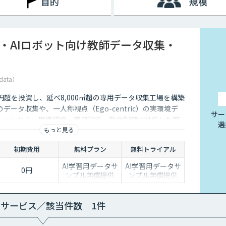
目的
規模
I・AIロボット向け教師データ収集・
data）
5億円超を投資し、延べ8,000㎡超の専用データ収集工場を構築
データ収集や、一人称視点（Ego-centric）の実環境デ
サー
ションから、環境認識・意思決定・動作制御に対応した既
選
もっと見る
、フィジカルAI開発を加速させる包括的なデータソリュー
ます。
初期費用
無料プラン
無料トライアル
AI学習用データサ
AI学習用データサ
0円
ンプル無償提供
ンプル無償提供
bサービス／該当件数 1件