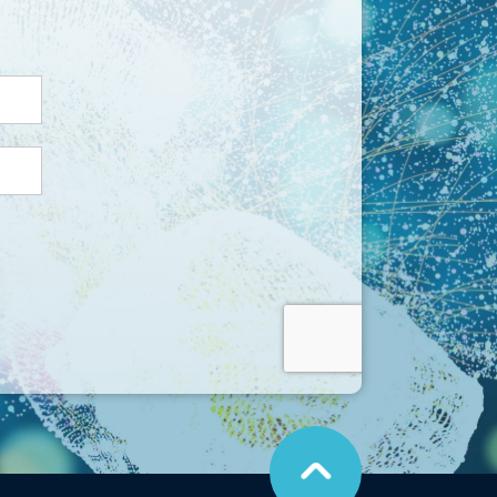
こ
の
ペ
ー