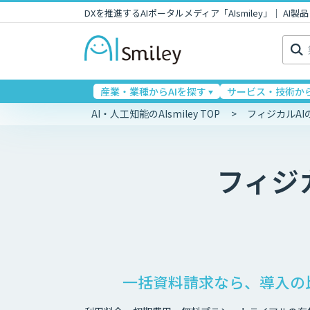
DXを推進するAIポータルメディア「AIsmiley」｜ A
検
索:
産業・業種からAIを探す
サービス・技術から
AI・人工知能のAIsmiley TOP
フィジカルAI
フィジ
一括資料請求なら、導入の