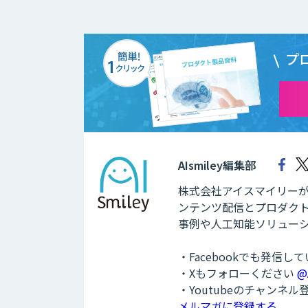
プ
AIsmiley編集部
株式会社アイスマイリーが運
ンテンツ配信とプロダクト
事例や人工知能ソリュー
・Facebookでも発信し
・Xもフォローください
@
・Youtubeのチャンネ
メルマガに登録する