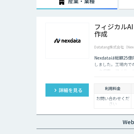
産業・業種
フィジカルA
作成
Datatang株式会社（Nex
Nexdataは総額2
しました。工場内での
ータ収集・アノテー
製データセットまで
ションを提供いたし
利用料金
詳細を見る
お問い合わせくだ
さい
We