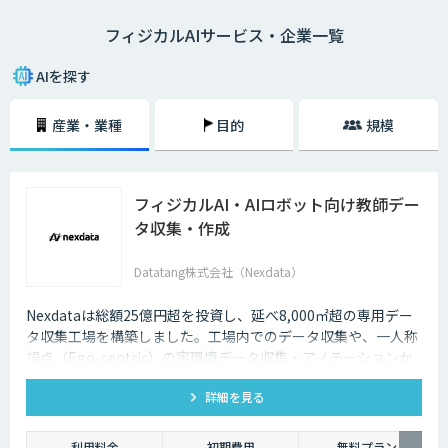
フィジカルAIサービス・企業一覧
AIを探す
産業・業種
目的
規模
フィジカルAI・AIロボット向け教師デー
タ収集・作成
Datatang株式会社（Nexdata）
Nexdataは総額25億円超を投資し、延べ8,000㎡超の専用デー
タ収集工場を構築しました。工場内でのデータ収集や、一人称
視点（Ego-centric）の実環境データ収集・アノテーションか
ら、環境認識・意思決定・動作制御に対応した既製データセッ
詳細を見る
トまで、フィジカルAI開発を加速させる包括的なデータソリュ
ーションを提供いたします。
利用料金
初期費用
無料プラン