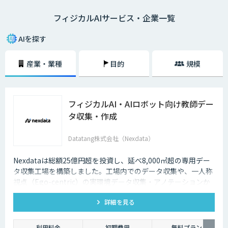
フィジカルAIサービス・企業一覧
AIを探す
産業・業種
目的
規模
フィジカルAI・AIロボット向け教師デー
タ収集・作成
Datatang株式会社（Nexdata）
Nexdataは総額25億円超を投資し、延べ8,000㎡超の専用デー
タ収集工場を構築しました。工場内でのデータ収集や、一人称
視点（Ego-centric）の実環境データ収集・アノテーションか
ら、環境認識・意思決定・動作制御に対応した既製データセッ
詳細を見る
トまで、フィジカルAI開発を加速させる包括的なデータソリュ
ーションを提供いたします。
利用料金
初期費用
無料プラン