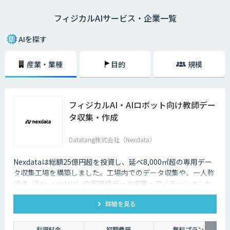
フィジカルAIサービス・企業一覧
AIを探す
産業・業種
目的
規模
フィジカルAI・AIロボット向け教師デー
タ収集・作成
Datatang株式会社（Nexdata）
Nexdataは総額25億円超を投資し、延べ8,000㎡超の専用デー
タ収集工場を構築しました。工場内でのデータ収集や、一人称
視点（Ego-centric）の実環境データ収集・アノテーションか
ら、環境認識・意思決定・動作制御に対応した既製データセッ
詳細を見る
トまで、フィジカルAI開発を加速させる包括的なデータソリュ
ーションを提供いたします。
利用料金
初期費用
無料プラン