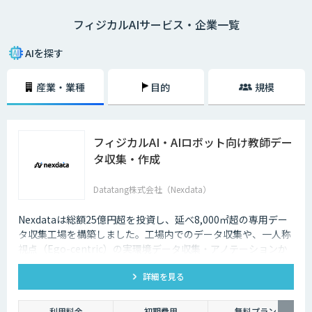
フィジカルAIサービス・企業一覧
AIを探す
産業・業種
目的
規模
フィジカルAI・AIロボット向け教師デー
タ収集・作成
Datatang株式会社（Nexdata）
Nexdataは総額25億円超を投資し、延べ8,000㎡超の専用デー
タ収集工場を構築しました。工場内でのデータ収集や、一人称
視点（Ego-centric）の実環境データ収集・アノテーションか
ら、環境認識・意思決定・動作制御に対応した既製データセッ
詳細を見る
トまで、フィジカルAI開発を加速させる包括的なデータソリュ
ーションを提供いたします。
利用料金
初期費用
無料プラン