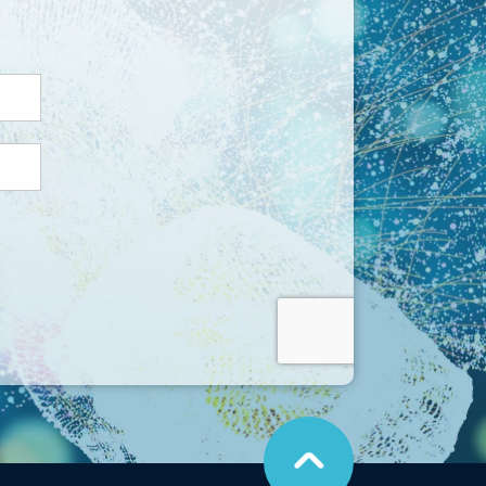
こ
の
ペ
ー