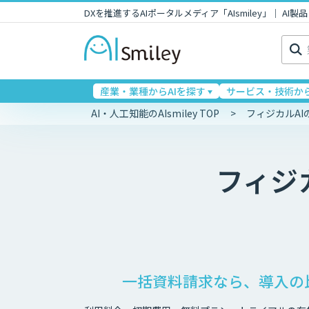
DXを推進するAIポータルメディア「AIsmiley」｜ A
検
索:
産業・業種からAIを探す
サービス・技術から
AI・人工知能のAIsmiley TOP
フィジカルA
フィジ
一括資料請求なら、導入の