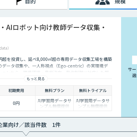
目的
規模
I・AIロボット向け教師データ収集・
data）
5億円超を投資し、延べ8,000㎡超の専用データ収集工場を構築
データ収集や、一人称視点（Ego-centric）の実環境デ
サー
ションから、環境認識・意思決定・動作制御に対応した既
選
もっと見る
、フィジカルAI開発を加速させる包括的なデータソリュー
ます。
初期費用
無料プラン
無料トライアル
AI学習用データサ
AI学習用データサ
0円
ンプル無償提供
ンプル無償提供
企業向け／該当件数 1件