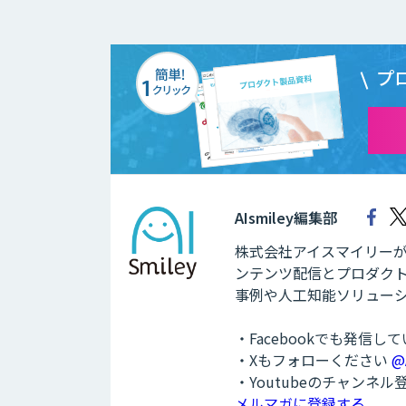
プ
AIsmiley編集部
株式会社アイスマイリーが運
ンテンツ配信とプロダクト
事例や人工知能ソリュー
・Facebookでも発信し
・Xもフォローください
@
・Youtubeのチャンネ
メルマガに登録する