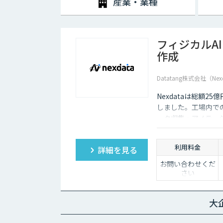
産業・業種
フィジカルA
作成
Datatang株式会社（Nex
Nexdataは総額2
しました。工場内での
ータ収集・アノテー
製データセットまで
ションを提供いたし
利用料金
詳細を見る
お問い合わせくだ
さい
大