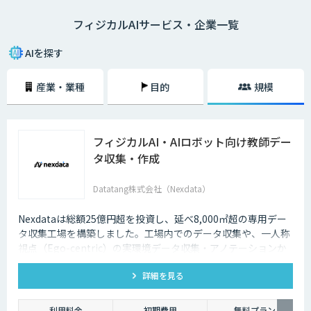
フィジカルAIサービス・企業一覧
AIを探す
産業・業種
目的
規模
フィジカルAI・AIロボット向け教師デー
タ収集・作成
Datatang株式会社（Nexdata）
Nexdataは総額25億円超を投資し、延べ8,000㎡超の専用デー
タ収集工場を構築しました。工場内でのデータ収集や、一人称
視点（Ego-centric）の実環境データ収集・アノテーションか
ら、環境認識・意思決定・動作制御に対応した既製データセッ
詳細を見る
トまで、フィジカルAI開発を加速させる包括的なデータソリュ
ーションを提供いたします。
利用料金
初期費用
無料プラン