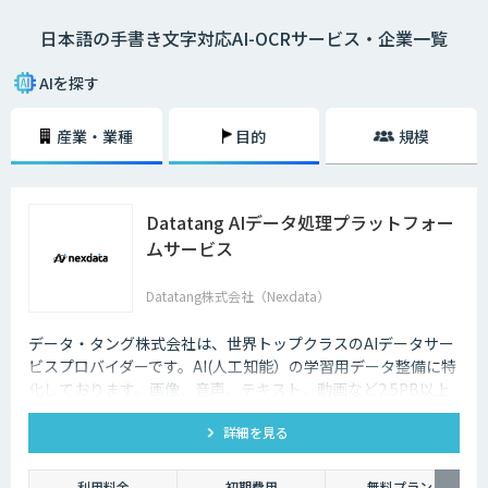
と同等の処理速度で高速認識することができるようになりました。「日本
日本語の手書き文字対応AI-OCRサービス・企業一覧
語の読み取りは精度が心配」といった日本語のOCRの読み取り精度が低か
った時代のイメージをお持ちの方もいるかもしれません。しかし、印刷さ
れた文字列や画像データからの読み取り、手書き文字の読み取りなど日本
AIを探す
語のOCRの読み取り精度は格段に向上しています。また、機微情報を取り
扱う金融・自治体等の業務においても、文字認識処理すべてをオンプレミ
産業・業種
目的
規模
スのパソコン上で行うサービスを選べば、社外にデータを流さず情報漏洩
の心配はありません。手書きの日本語もしっかりと読み取れるOCRを導入
することで、データ入力業務の大幅な削減が期待できます。並行してオン
ラインによるサービス提供を行うことで、データの一元管理と将来的な完
全なペーパーレス化も視野に入るでしょう。早い段階でペーパーレス化す
Datatang AIデータ処理プラットフォー
るためのAIーOCRの導入を検討しておくことがDX推進の第一歩です。
ムサービス
Datatang株式会社（Nexdata）
データ・タング株式会社は、世界トップクラスのAIデータサー
ビスプロバイダーです。AI(人工知能）の学習用データ整備に特
化しております。画像、音声、テキスト、動画など2.5PB以上
のアノテーション済みデータを保持、またカスタマイズデータ
詳細を見る
の収集と自動化技術を利用したアノテーションサービスを提供
しております。
利用料金
初期費用
無料プラン