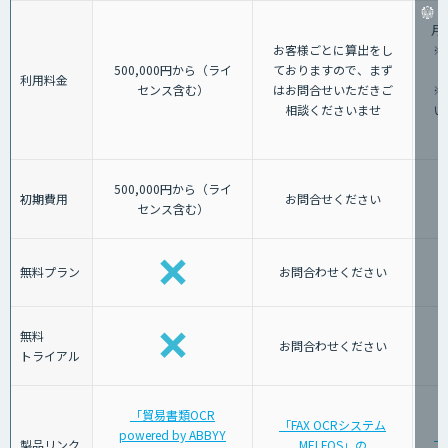
月
お客様ごとに算出をし
※
500,000円から（ライ
ておりますので、まず
利用料金
センス含む）
はお問合せいただきご
※
相談くださいませ
い
500,000円から（ライ
初期費用
お問合せください
センス含む）
無料プラン
お問合わせください
無料
お問合わせください
トライアル
「貿易書類OCR
「FAX OCRシステム
powered by ABBYY
「
製品リンク
MELFOS」の