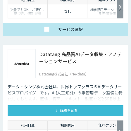
少量でもOK、ご要件に
AI学習用データサンプ
なし
基づき、個別見積
ル無償提供
サービス
選択
Datatang 高品質AIデータ収集・アノテ
ーションサービス
Datatang株式会社（Nexdata）
データ・タング株式会社は、世界トップクラスのAIデータサー
ビスプロバイダーです。AI(人工知能）の学習用データ整備に特
化しております。画像、音声、テキスト、動画など2.5PB以上
のアノテーション済みデータを保持、またカスタマイズデータ
詳細を見る
の収集と自動化技術を利用したアノテーションサービスを提供
しております。
利用料金
初期費用
無料プラン