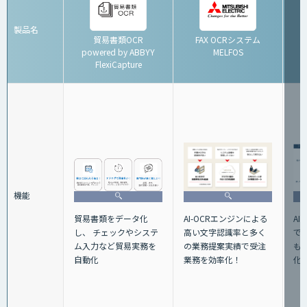
製品名
貿易書類OCR
FAX OCRシステム
powered by ABBYY
MELFOS
FlexiCapture
機能
貿易書類をデータ化
AI
AI-OCRエンジンによる
し、 チェックやシステ
で
高い文字認識率と多く
ム入力など貿易実務を
も
の業務提案実績で受注
自動化
化
業務を効率化！