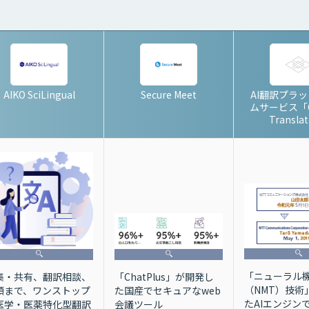
AIKO SciLingual
Secure Meet
AI翻訳プラ
ムサービス「C
Transla
「ニューラル
集・共有、翻訳相談、
「ChatPlus」が開発し
（NMT）技術
頼まで、ワンストップ
た国産でセキュアなweb
たAIエンジン
医学・医薬特化型翻訳
会議ツール