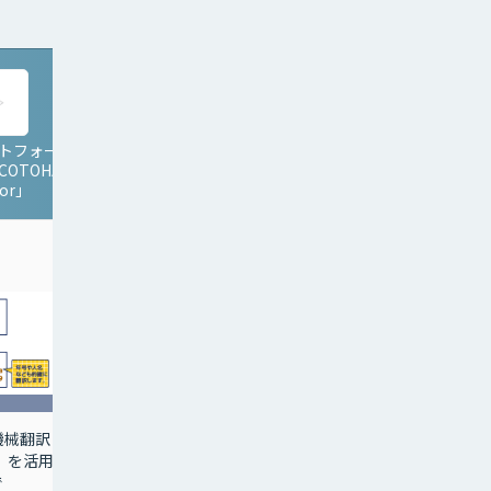
ットフォー
AI翻訳ツール T-tact
OTOHA
AN-ZIN®(ティータクト
tor」
アンジン)
機械翻訳
国家プロジェクトがつく
」を活用し
る高精度翻訳エンジンで
で
簡単便利に翻訳に関わる