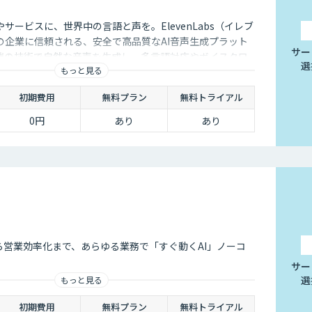
サービスに、世界中の言語と声を。ElevenLabs（イレブ
の企業に信頼される、安全で高品質なAI音声生成プラット
サー
端の技術で自然な音声を生成し、多言語対応やボイスクロ
選
もっと見る
用を防ぐ倫理的ガードレールの中で提供します。
初期費用
無料プラン
無料トライアル
0円
あり
あり
ら営業効率化まで、あらゆる業務で「すぐ動くAI」ノーコ
サー
選
もっと見る
初期費用
無料プラン
無料トライアル