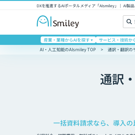
DXを推進するAIポータルメディア「AIsmiley」｜ A
検
索:
産業・業種からAIを探す
サービス・技術から
AI・人工知能のAIsmiley TOP
通訳・翻訳の
通訳
一括資料請求なら、導入の