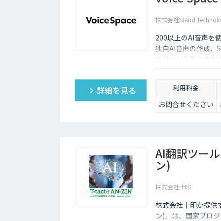
株式会社Stand Technolo
200以上のAI音声
独自AI音声の作成、
自社でAI音声の権
利用料金
詳細を見る
お問合せください
AI翻訳ツール 
ン)
株式会社十印
株式会社十印が提供する「
ン)」は、国家プロ