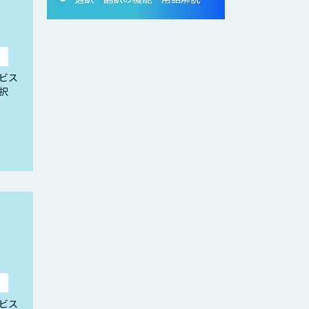
ビス
択
ビス