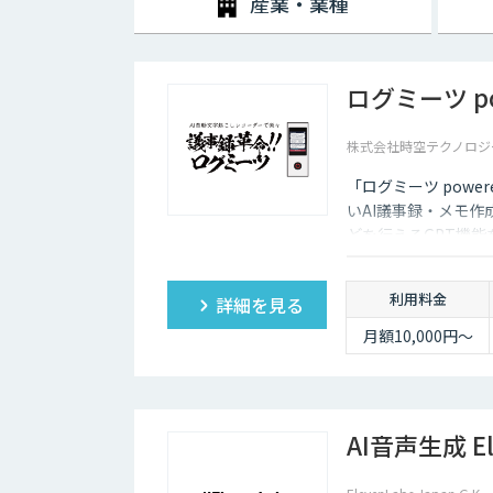
産業・業種
ログミーツ pow
株式会社時空テクノロジ
「ログミーツ powe
いAI議事録・メモ作
どを行えるGPT機
利用料金
詳細を見る
月額10,000円～
AI音声生成 El