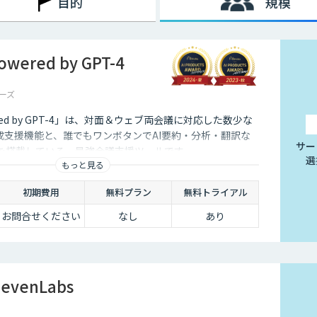
目的
規模
ered by GPT-4
ーズ
red by GPT-4」は、対面＆ウェブ両会議に対応した数少な
成支援機能と、誰でもワンボタンでAI要約・分析・翻訳な
サー
能を搭載している、最強会議支援ツールです。
選
もっと見る
初期費用
無料プラン
無料トライアル
お問合せください
なし
あり
evenLabs