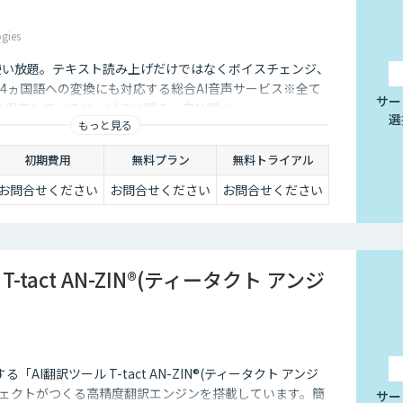
gies
を使い放題。テキスト読み上げだけではなくボイスチェンジ、
54ヵ国語への変換にも対応する総合AI音声サービス※全て
サー
利を保有しているサービスに限る。自社調べ
選
もっと見る
初期費用
無料プラン
無料トライアル
お問合せください
お問合せください
お問合せください
T-tact AN-ZIN®(ティータクト アンジ
AI翻訳ツール T-tact AN-ZIN®(ティータクト アンジ
ジェクトがつくる高精度翻訳エンジンを搭載しています。簡
サー