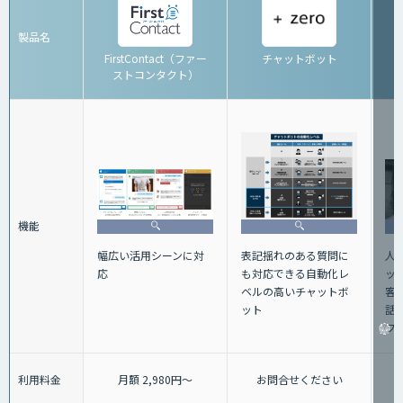
製品名
FirstContact（ファー
チャットボット
ストコンタクト）
機能
人
表記揺れのある質問に
幅広い活用シーンに対
ッ
も対応できる自動化レ
応
客
ベルの高いチャットボ
話+
ット
フ
利用料金
月額 2,980円～
お問合せください