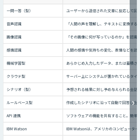
一問一答（型）
ユーザーから送信された文章に反応して回答
音声認識
「人間の声を理解し、テキストに変換する技
画像認識
「その画像に何が写っているのか」を認識
感情認識
人間の感情や気持ちの変化、表情などを読
機械学習型
あらかじめ入力したデータ、または蓄積され
クラウド型
サーバー上にシステムが置かれているタイプの
シナリオ（型）
予想される結果に対し予め与えられる会話の
ルールベース型
作成したシナリオに沿って自動で回答し会
API 連携
ソフトウェアの機能を共有すること。簡単
IBM Watson
IBM Watsonは、アメリカのコンピ