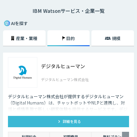
だすことができます。
IBM Watsonサービス・企業一覧
Watsonには数多くの特徴がありますが、その中でも特に大きな特徴とし
て「3層のAIモデルによって効率的に学習できる点」が挙げられるでしょ
AIを探す
う。Watsonは、自然言語の解析を行う「ベースAI型モデル層」、業界特有
の見方を企業データに加える「業界別モデル層」、各企業のデータを用い
産業・業種
目的
規模
た学習によって適切な知見を見出す「企業個別モデル層」の3層で構成さ
れています。そのため、限られたデータ量でも効率的に学習することがで
きるのです。従来の人の目やノウハウだけに頼る仕事の業務効率化、コス
ト削減には限界があります。企業の生産性を向上させるうえで、Watson
が広く活用されているのです。
デジタルヒューマン
デジタルヒューマン株式会社
デジタルヒューマン株式会社が提供するデジタルヒューマン
（Digital Humans）は、チャットボットやNLPと連携し、対
話と感情表現で新しい顧客体験を提供するサービスです。デジ
タル従業員として、直感的で、インパクトがあり、競争力があ
詳細を見る
るサービス創造と顧客体験が提供できます。
利用料金
初期費用
無料プラン