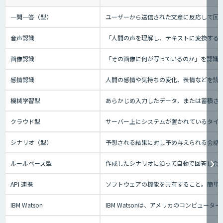
一問一答（型）
ユーザーから送信された文章に反応して回答
音声認識
「人間の声を理解し、テキストに変換する技
画像認識
「その画像に何が写っているのか」を認識
感情認識
人間の感情や気持ちの変化、表情などを読
機械学習型
あらかじめ入力したデータ、または蓄積され
クラウド型
サーバー上にシステムが置かれているタイプの
シナリオ（型）
予想される結果に対し予め与えられる会話の
ルールベース型
作成したシナリオに沿って自動で回答し会
API 連携
ソフトウェアの機能を共有すること。簡単
IBM Watson
IBM Watsonは、アメリカのコンピ