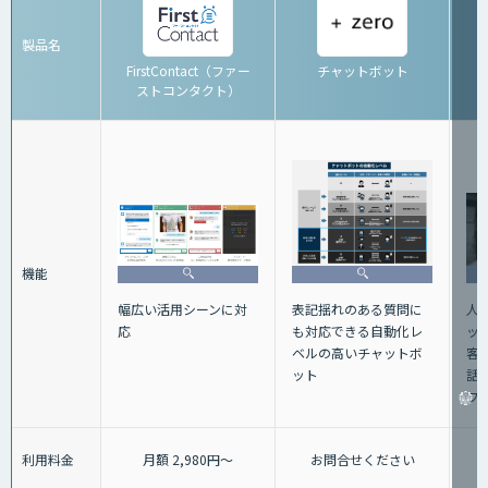
製品名
FirstContact（ファー
チャットボット
ストコンタクト）
機能
人
表記揺れのある質問に
幅広い活用シーンに対
ッ
も対応できる自動化レ
応
客
ベルの高いチャットボ
話+
ット
フ
利用料金
月額 2,980円～
お問合せください