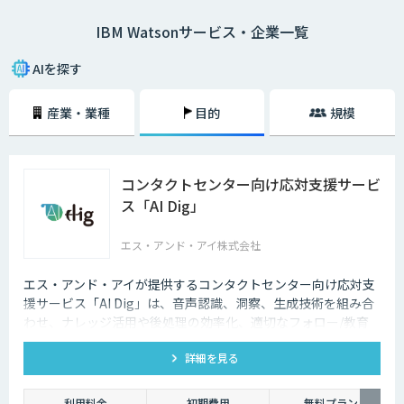
だすことができます。
IBM Watsonサービス・企業一覧
Watsonには数多くの特徴がありますが、その中でも特に大きな特徴とし
て「3層のAIモデルによって効率的に学習できる点」が挙げられるでしょ
AIを探す
う。Watsonは、自然言語の解析を行う「ベースAI型モデル層」、業界特有
の見方を企業データに加える「業界別モデル層」、各企業のデータを用い
産業・業種
目的
規模
た学習によって適切な知見を見出す「企業個別モデル層」の3層で構成さ
れています。そのため、限られたデータ量でも効率的に学習することがで
きるのです。従来の人の目やノウハウだけに頼る仕事の業務効率化、コス
ト削減には限界があります。企業の生産性を向上させるうえで、Watson
が広く活用されているのです。
コンタクトセンター向け応対支援サービ
ス「AI Dig」
エス・アンド・アイ株式会社
エス・アンド・アイが提供するコンタクトセンター向け応対支
援サービス「AI Dig」は、音声認識、洞察、生成技術を組み合
わせ、ナレッジ活用や後処理の効率化、適切なフォロー/教育
など一連の業務をサポートします。
詳細を見る
利用料金
初期費用
無料プラン