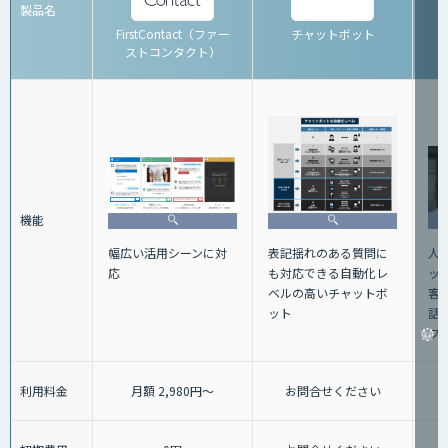
製品名
FirstContact（ファー
チャットボット
ストコンタクト）
機能
人
表記揺れのある質問に
幅広い活用シーンに対
ッ
も対応できる自動化レ
応
客
ベルの高いチャットボ
話+
ット
フ
利用料金
月額 2,980円～
お問合せください