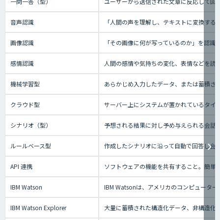
一問一答（型）
ユーザーから送信された文章に反応して回答
音声認識
「人間の声を理解し、テキストに変換する技
画像認識
「その画像に何が写っているのか」を認識
感情認識
人間の感情や気持ちの変化、表情などを読
機械学習型
あらかじめ入力したデータ、または蓄積され
クラウド型
サーバー上にシステムが置かれているタイプの
シナリオ（型）
予想される結果に対し予め与えられる会話の
ルールベース型
作成したシナリオに沿って自動で回答し会
API 連携
ソフトウェアの機能を共有すること。簡単
IBM Watson
IBM Watsonは、アメリカのコンピ
IBM Watson Explorer
大量に蓄積された構造化データ、非構造化