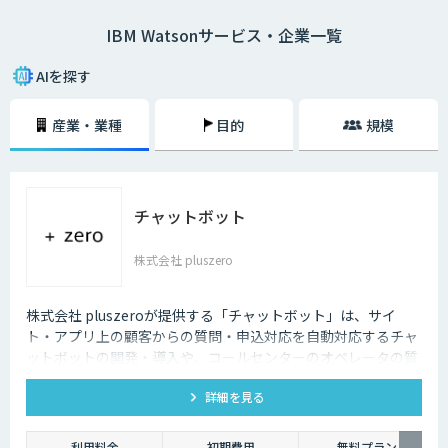
だすことができます。
IBM Watsonサービス・企業一覧
Watsonには数多くの特徴がありますが、その中でも特に大きな特徴とし
て「3層のAIモデルによって効率的に学習できる点」が挙げられるでしょ
AIを探す
う。Watsonは、自然言語の解析を行う「ベースAI型モデル層」、業界特有
の見方を企業データに加える「業界別モデル層」、各企業のデータを用い
産業・業種
目的
規模
た学習によって適切な知見を見出す「企業個別モデル層」の3層で構成さ
れています。そのため、限られたデータ量でも効率的に学習することがで
きるのです。従来の人の目やノウハウだけに頼る仕事の業務効率化、コス
ト削減には限界があります。企業の生産性を向上させるうえで、Watson
が広く活用されているのです。
チャットボット
株式会社 pluszero
株式会社 pluszeroが提供する「チャットボット」は、サイ
ト・アプリ上の顧客からの質問・申込対応を自動対応するチャ
ットボットの開発・導入や、コールセンターのオペレータの質
問回答をサポートするチャットボットの開発・導入を行いま
詳細を見る
す。
利用料金
初期費用
無料プラン