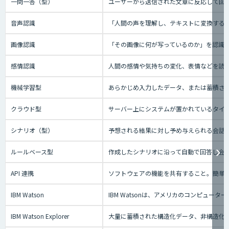
一問一答（型）
ユーザーから送信された文章に反応して回答
音声認識
「人間の声を理解し、テキストに変換する技
画像認識
「その画像に何が写っているのか」を認識
感情認識
人間の感情や気持ちの変化、表情などを読
機械学習型
あらかじめ入力したデータ、または蓄積され
クラウド型
サーバー上にシステムが置かれているタイプの
シナリオ（型）
予想される結果に対し予め与えられる会話の
ルールベース型
作成したシナリオに沿って自動で回答し会
API 連携
ソフトウェアの機能を共有すること。簡単
IBM Watson
IBM Watsonは、アメリカのコンピ
IBM Watson Explorer
大量に蓄積された構造化データ、非構造化