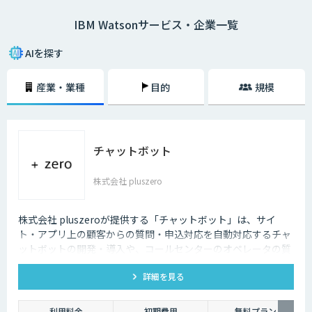
だすことができます。
IBM Watsonサービス・企業一覧
Watsonには数多くの特徴がありますが、その中でも特に大きな特徴とし
て「3層のAIモデルによって効率的に学習できる点」が挙げられるでしょ
AIを探す
う。Watsonは、自然言語の解析を行う「ベースAI型モデル層」、業界特有
の見方を企業データに加える「業界別モデル層」、各企業のデータを用い
産業・業種
目的
規模
た学習によって適切な知見を見出す「企業個別モデル層」の3層で構成さ
れています。そのため、限られたデータ量でも効率的に学習することがで
きるのです。従来の人の目やノウハウだけに頼る仕事の業務効率化、コス
ト削減には限界があります。企業の生産性を向上させるうえで、Watson
が広く活用されているのです。
チャットボット
株式会社 pluszero
株式会社 pluszeroが提供する「チャットボット」は、サイ
ト・アプリ上の顧客からの質問・申込対応を自動対応するチャ
ットボットの開発・導入や、コールセンターのオペレータの質
問回答をサポートするチャットボットの開発・導入を行いま
詳細を見る
す。
利用料金
初期費用
無料プラン