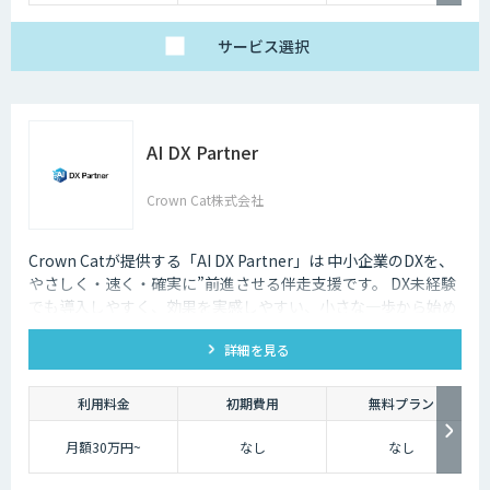
サービス
選択
AI DX Partner
Crown Cat株式会社
Crown Catが提供する「AI DX Partner」は 中小企業のDXを、
やさしく・速く・確実に”前進させる伴走支援です。 DX未経験
でも導入しやすく、効果を実感しやすい、小さな一歩から始め
るDX支援サービスです。 AI DX Partnerは、大手企業のDX支援
詳細を見る
で培ったノウハウをベースに、 地方・中小企業のための“現実
的なDX”を設計・実装・運用まで一貫して支援いたします。 私
たちは、コンサル×開発×AIの力で、現場に寄り添った 『ちょ
利用料金
初期費用
無料プラン
うどいいDX』を実現します。
月額30万円~
なし
なし