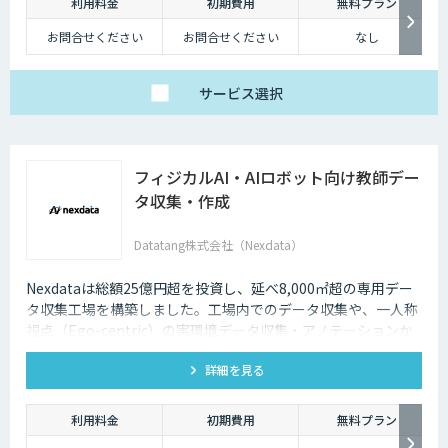
利用料金
初期費用
無料プラン
お問合せください
お問合せください
なし
サービス
選択
フィジカルAI・AIロボット向け教師デー
タ収集・作成
Datatang株式会社（Nexdata）
Nexdataは総額25億円超を投資し、延べ8,000㎡超の専用デー
タ収集工場を構築しました。工場内でのデータ収集や、一人称
視点（Ego-centric）の実環境データ収集・アノテーションか
ら、環境認識・意思決定・動作制御に対応した既製データセッ
詳細を見る
トまで、フィジカルAI開発を加速させる包括的なデータソリュ
ーションを提供いたします。
利用料金
初期費用
無料プラン