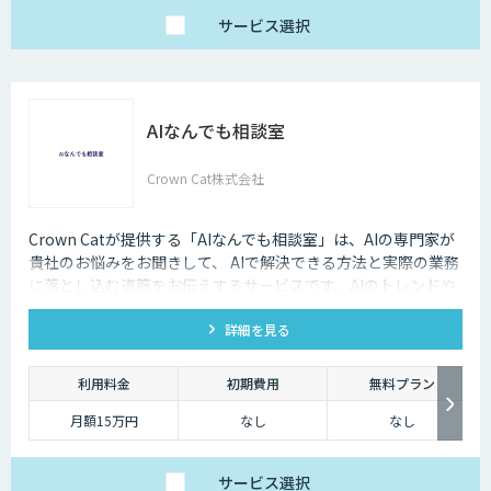
サービス
選択
AIなんでも相談室
Crown Cat株式会社
Crown Catが提供する「AIなんでも相談室」は、AIの専門家が
貴社のお悩みをお聞きして、 AIで解決できる方法と実際の業務
に落とし込む道筋をお伝えするサービスです。AIのトレンドや
最新の事例はもちろん、自社にあった活用を安価にクイックに
詳細を見る
知ることができます。
利用料金
初期費用
無料プラン
月額15万円
なし
なし
サービス
選択