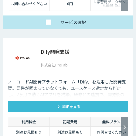
AI学習用データサンプ
お問い合わせください
0円
ル無償提供
サービス
選択
Dify開発支援
株式会社ProFab
ノーコードAI開発プラットフォーム「Dify」を活用した開発支
援。要件が固まっていなくても、ユースケース選定から伴走
し、2ヶ月で動くAIアプリを構築。研修との連携で、開発後の
内製化・自走までサポートします。
詳細を見る
利用料金
初期費用
無料プラン
別途お見積もり
別途お見積もり
お問合せください