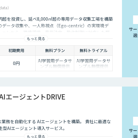
data）
5億円超を投資し、延べ8,000㎡超の専用データ収集工場を構築
データ収集や、一人称視点（Ego-centric）の実環境デ
サー
ションから、環境認識・意思決定・動作制御に対応した既
選
もっと見る
、フィジカルAI開発を加速させる包括的なデータソリュー
ます。
初期費用
無料プラン
無料トライアル
AI学習用データサ
AI学習用データサ
0円
ンプル無償提供
ンプル無償提供
AIエージェントDRIVE
雑な業務を自動化する AIエージェントを構築。 貴社に最適な
伴走型AIエージェント導入サービス。
サー
選
もっと見る