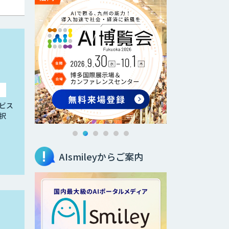
ビス
択
AIsmileyからご案内