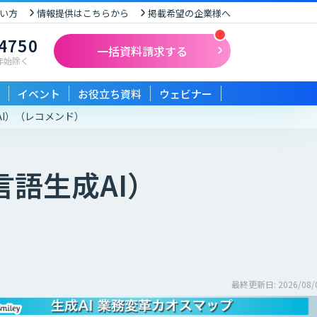
い方
情報提供はこちらから
掲載希望の企業様へ
-4750
一括資料請求する
末年始除く
イベント
お役立ち資料
ウェビナー
I）
（レコメンド）
語生成AI）
最終更新日: 2026/08/