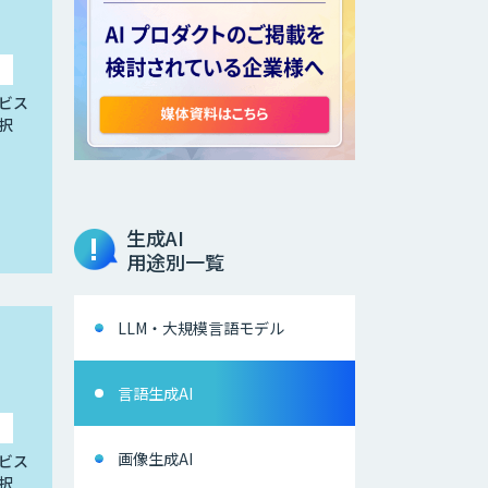
ビス
択
生成AI
用途別一覧
LLM・大規模言語モデル
言語生成AI
画像生成AI
ビス
択