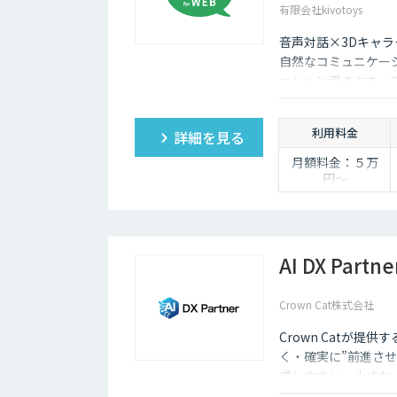
有限会社kivotoys
音声対話×3Dキャラ
自然なコミュニケー
ョンへと導きます。
報担当です。
利用料金
詳細を見る
月額料金：５万
円〜
AI DX Partne
Crown Cat株式会社
Crown Catが提供
く・確実に”前進させ
感しやすい、小さな一歩
大手企業のDX支援で