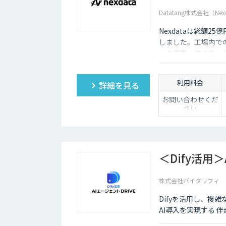
Datatang株式会社（Nex
Nexdataは総額2
しました。工場内での
ータ収集・アノテー
製データセットまで
ションを提供いたし
利用料金
詳細を見る
お問い合わせくだ
さい
＜Dify活用＞
株式会社バイタリフィ
Difyを活用し、複
AI導入を実現する 