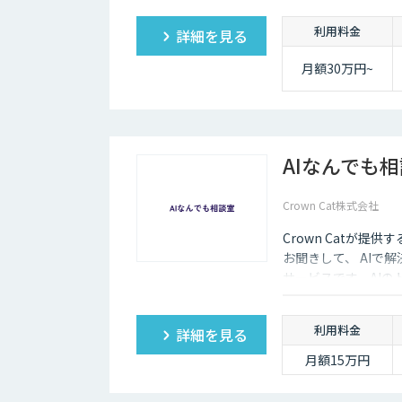
実的なDX”を設計・
利用料金
詳細を見る
サル×開発×AIの力
月額30万円~
AIなんでも
Crown Cat株式会社
Crown Catが提
お聞きして、 AIで
サービスです。AI
価にクイックに知る
利用料金
詳細を見る
月額15万円