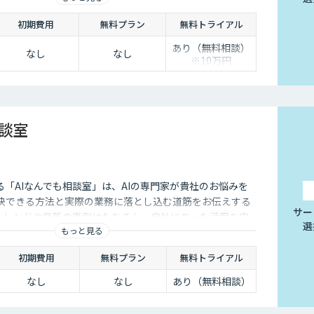
実装・運用まで一貫して支援いたします。 私たちは、コン
初期費用
無料プラン
無料トライアル
で、現場に寄り添った 『ちょうどいいDX』を実現します。
あり（無料相談）
なし
なし
※10万円
相談室
供する「AIなんでも相談室」は、AIの専門家が貴社のお悩みを
解決できる方法と実際の業務に落とし込む道筋をお伝えする
サー
のトレンドや最新の事例はもちろん、自社にあった活用を安
選
もっと見る
ことができます。
初期費用
無料プラン
無料トライアル
なし
なし
あり（無料相談）