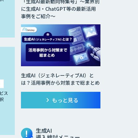
「生成AI最新動向特集号」～業界別
に生成AI・ChatGPT等の最新活用
事例をご紹介～
生成AI（ジェネレーティブAI）と
は？活用事例から対策まで総まとめ
ビス
択
もっと見る
生成AI
導入検討メニュー