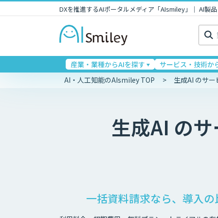
DXを推進するAIポータルメディア「AIsmiley」｜ A
検
索:
産業・業種からAIを探す
サービス・技術から
AI・人工知能のAIsmiley TOP
生成AI のサ
生成AI
のサ
一括資料請求なら、導入の