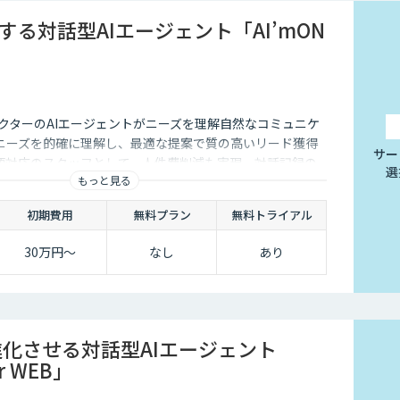
する対話型AIエージェント「AI’mON
クターのAIエージェントがニーズを理解自然なコミュニケ
ニーズを的確に理解し、最適な提案で質の高いリード獲得
サー
語対応のスタッフとして、人件費削減も実現。対話記録の
選
もっと見る
後の追客も確実な成果へ。
初期費用
無料プラン
無料トライアル
30万円〜
なし
あり
進化させる対話型AIエージェント
or WEB」