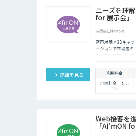
ニーズを理解
for 展示会」
有限会社kivotoys
音声対話×3Dキャラ
ーションで来場者の
を目指します。多言
取得・分析で展示会
利用料金
詳細を見る
月額料金：５万
円〜
Web接客を
「AI’mON f