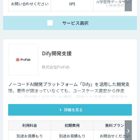
AI学習用データサンプ
お問い合わせください
0円
ル無償提供
サービス
選択
Dify開発支援
株式会社ProFab
ノーコードAI開発プラットフォーム「Dify」を活用した開発支
援。要件が固まっていなくても、ユースケース選定から伴走
し、2ヶ月で動くAIアプリを構築。研修との連携で、開発後の
内製化・自走までサポートします。
詳細を見る
利用料金
初期費用
無料プラン
別途お見積もり
別途お見積もり
お問合せください