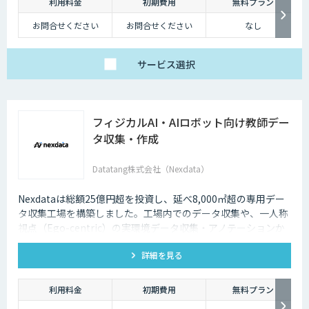
利用料金
初期費用
無料プラン
お問合せください
お問合せください
なし
サービス
選択
フィジカルAI・AIロボット向け教師デー
タ収集・作成
Datatang株式会社（Nexdata）
Nexdataは総額25億円超を投資し、延べ8,000㎡超の専用デー
タ収集工場を構築しました。工場内でのデータ収集や、一人称
視点（Ego-centric）の実環境データ収集・アノテーションか
ら、環境認識・意思決定・動作制御に対応した既製データセッ
詳細を見る
トまで、フィジカルAI開発を加速させる包括的なデータソリュ
ーションを提供いたします。
利用料金
初期費用
無料プラン