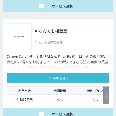
サービス
選択
AIなんでも相談室
Crown Cat株式会社
Crown Catが提供する「AIなんでも相談室」は、AIの専門家が
貴社のお悩みをお聞きして、 AIで解決できる方法と実際の業務
に落とし込む道筋をお伝えするサービスです。AIのトレンドや
最新の事例はもちろん、自社にあった活用を安価にクイックに
詳細を見る
知ることができます。
利用料金
初期費用
無料プラン
月額15万円
なし
なし
サービス
選択