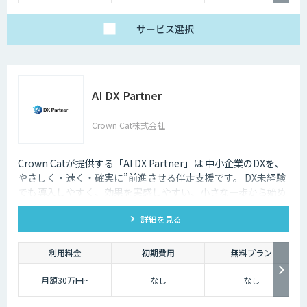
サービス
選択
AI DX Partner
Crown Cat株式会社
Crown Catが提供する「AI DX Partner」は 中小企業のDXを、
やさしく・速く・確実に”前進させる伴走支援です。 DX未経験
でも導入しやすく、効果を実感しやすい、小さな一歩から始め
るDX支援サービスです。 AI DX Partnerは、大手企業のDX支援
詳細を見る
で培ったノウハウをベースに、 地方・中小企業のための“現実
的なDX”を設計・実装・運用まで一貫して支援いたします。 私
たちは、コンサル×開発×AIの力で、現場に寄り添った 『ちょ
利用料金
初期費用
無料プラン
うどいいDX』を実現します。
月額30万円~
なし
なし