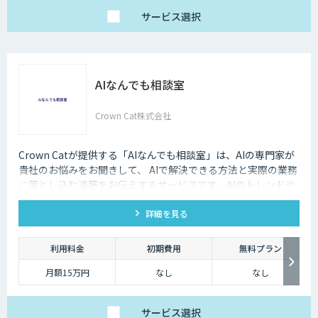
サービス
選択
AIなんでも相談室
Crown Cat株式会社
Crown Catが提供する「AIなんでも相談室」は、AIの専門家が
貴社のお悩みをお聞きして、 AIで解決できる方法と実際の業務
に落とし込む道筋をお伝えするサービスです。AIのトレンドや
最新の事例はもちろん、自社にあった活用を安価にクイックに
詳細を見る
知ることができます。
利用料金
初期費用
無料プラン
月額15万円
なし
なし
サービス
選択