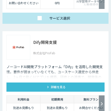
AI学習用データサンプ
お問い合わせください
0円
ル無償提供
サービス
選択
Dify開発支援
株式会社ProFab
ノーコードAI開発プラットフォーム「Dify」を活用した開発支
援。要件が固まっていなくても、ユースケース選定から伴走
し、2ヶ月で動くAIアプリを構築。研修との連携で、開発後の
内製化・自走までサポートします。
詳細を見る
利用料金
初期費用
無料プラン
別途お見積もり
別途お見積もり
お問合せください