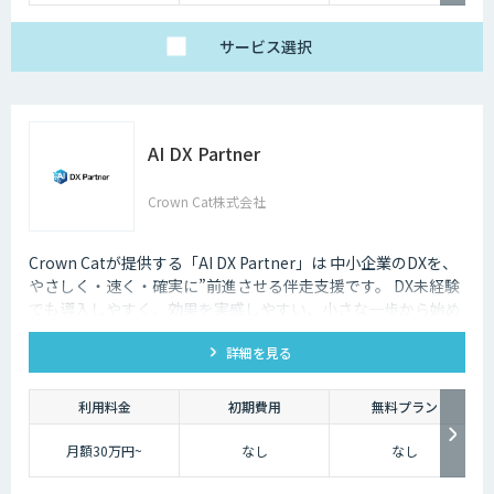
サービス
選択
AI DX Partner
Crown Cat株式会社
Crown Catが提供する「AI DX Partner」は 中小企業のDXを、
やさしく・速く・確実に”前進させる伴走支援です。 DX未経験
でも導入しやすく、効果を実感しやすい、小さな一歩から始め
るDX支援サービスです。 AI DX Partnerは、大手企業のDX支援
詳細を見る
で培ったノウハウをベースに、 地方・中小企業のための“現実
的なDX”を設計・実装・運用まで一貫して支援いたします。 私
たちは、コンサル×開発×AIの力で、現場に寄り添った 『ちょ
利用料金
初期費用
無料プラン
うどいいDX』を実現します。
月額30万円~
なし
なし