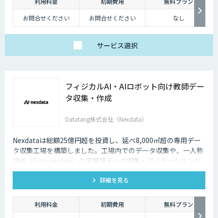
利用料金
初期費用
無料プラン
お問合せください
お問合せください
なし
サービス
選択
フィジカルAI・AIロボット向け教師デー
タ収集・作成
Datatang株式会社（Nexdata）
Nexdataは総額25億円超を投資し、延べ8,000㎡超の専用デー
タ収集工場を構築しました。工場内でのデータ収集や、一人称
視点（Ego-centric）の実環境データ収集・アノテーションか
ら、環境認識・意思決定・動作制御に対応した既製データセッ
詳細を見る
トまで、フィジカルAI開発を加速させる包括的なデータソリュ
ーションを提供いたします。
利用料金
初期費用
無料プラン