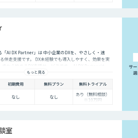
r
する「AI DX Partner」は 中小企業のDXを、やさしく・速
る伴走支援です。 DX未経験でも導入しやすく、効果を実
から始めるDX支援サービスです。 AI DX Partnerは、
サー
もっと見る
選
培ったノウハウをベースに、 地方・中小企業のための“現
実装・運用まで一貫して支援いたします。 私たちは、コン
初期費用
無料プラン
無料トライアル
で、現場に寄り添った 『ちょうどいいDX』を実現します。
あり（無料相談）
なし
なし
※10万円
相談室