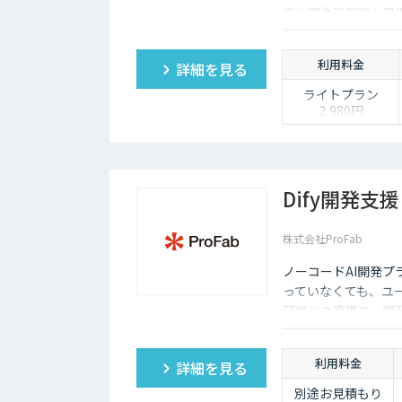
識と案件別知識を最適
工数を最大80%削
利用料金
詳細を見る
ライトプラン
2,980円
「まずは個人でAI
を使い倒したい」
方に
・1名様利用
・AIチャット無制
Dify開発支援
限で、日々の壁打
ちや調査を効率化
株式会社ProFab
※AIスライド作成
など一部機能制限
ノーコードAI開発プ
あり
っていなくても、ユ
スタンダードプラ
研修との連携で、開
ン 30,000円
「チームで業務を
劇的に変えたい」
利用料金
詳細を見る
方に
・5名様まで一律
別途お見積もり
料金で使い放題