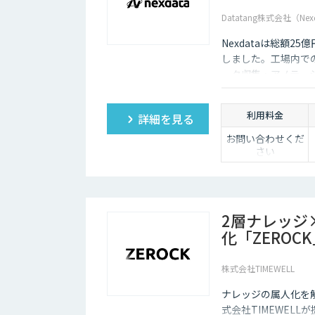
Datatang株式会社（Nex
Nexdataは総額2
しました。工場内での
ータ収集・アノテー
製データセットまで
ションを提供いたし
利用料金
詳細を見る
お問い合わせくだ
さい
2層ナレッジ
化「ZEROC
株式会社TIMEWELL
ナレッジの属人化を
式会社TIMEWEL