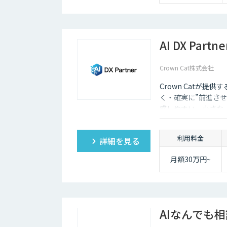
・全機能制限な
し！ AIスライドも
自動作成
・1名あたり実質
AI DX Partne
6,000円で、チーム
の生産性を最大化
Crown Cat株式会社
Crown Catが提供
く・確実に”前進させ
感しやすい、小さな一歩
大手企業のDX支援で
実的なDX”を設計・
利用料金
詳細を見る
サル×開発×AIの力
月額30万円~
AIなんでも