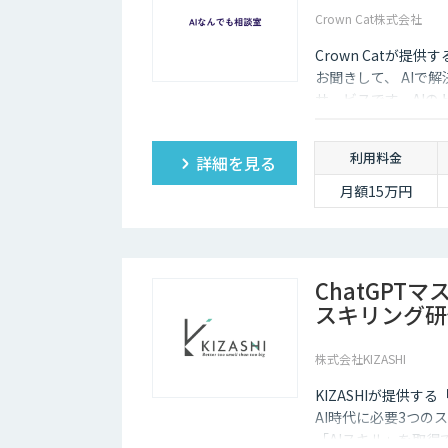
Crown Cat株式会社
Crown Catが提
お聞きして、 AIで
サービスです。AI
価にクイックに知る
利用料金
詳細を見る
月額15万円
ChatGPT
スキリング研
株式会社KIZASHI
KIZASHIが提供す
AI時代に必要3つの
「AIスキル」を取得