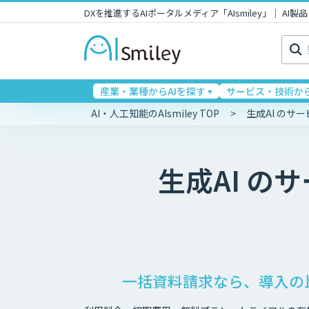
DXを推進するAIポータルメディア「AIsmiley」｜ A
検
索:
産業・業種からAIを探す
サービス・技術から
AI・人工知能のAIsmiley TOP
生成AI のサ
生成AI
のサ
一括資料請求なら、導入の