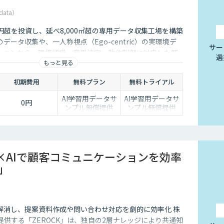
data）
5億円超を投資し、延べ8,000㎡超の専用データ収集工場を構築
データ収集や、一人称視点（Ego-centric）の実環境デ
サー
ションから、環境認識・意思決定・動作制御に対応した既
選
もっと見る
、フィジカルAI開発を加速させる包括的なデータソリュー
ます。
初期費用
無料プラン
無料トライアル
AI学習用データサ
AI学習用データサ
0円
ンプル無償提供
ンプル無償提供
×AIで顧客コミュニケーションを効率
K」
解消し、提案資料作成や問い合わせ対応を劇的に効率化 株
Lが提供する「ZEROCK」は、独自の2層ナレッジにより共通知