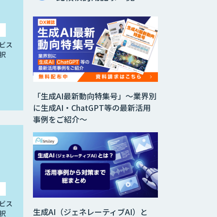
ビス
択
「生成AI最新動向特集号」～業界別
に生成AI・ChatGPT等の最新活用
事例をご紹介～
ビス
生成AI（ジェネレーティブAI）と
択