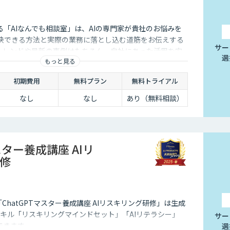
供する「AIなんでも相談室」は、AIの専門家が貴社のお悩みを
解決できる方法と実際の業務に落とし込む道筋をお伝えする
サー
のトレンドや最新の事例はもちろん、自社にあった活用を安
選
もっと見る
ことができます。
初期費用
無料プラン
無料トライアル
なし
なし
あり（無料相談）
マスター養成講座 AIリ
修
る「ChatGPTマスター養成講座 AIリスキリング研修」は生成
スキル「リスキリングマインドセット」「AIリテラシー」
サー
できます
選