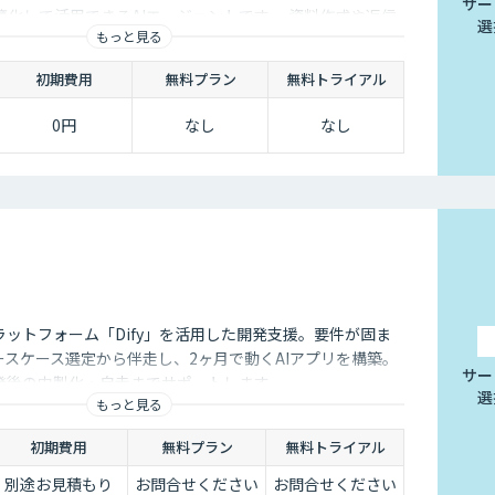
サー
化して活用できるAIエージェントです 。資料作成や返信
選
もっと見る
減し、商談獲得までを自動化します。
初期費用
無料プラン
無料トライアル
0円
なし
なし
ラットフォーム「Dify」を活用した開発支援。要件が固ま
ースケース選定から伴走し、2ヶ月で動くAIアプリを構築。
サー
発後の内製化・自走までサポートします。
選
もっと見る
初期費用
無料プラン
無料トライアル
別途お見積もり
お問合せください
お問合せください