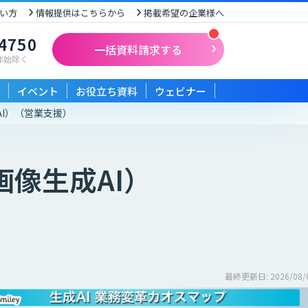
い方
情報提供はこちらから
掲載希望の企業様へ
-4750
一括資料請求する
末年始除く
イベント
お役立ち資料
ウェビナー
I）
（営業支援）
像生成AI）
最終更新日: 2026/08/