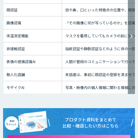
顔認証
目や鼻、口といった特徴点の位置や、顔領
画像認識
「その画像に何が写っているのか」を認識
体温測定機能
マスクを着用していてもカメラの前に立つ
非接触認証
指紋認証や静脈認証などのように体の一部
表情の感情認識AI
人間が普段のコミュニケーションで行って
無人化店舗
来店者は、事前に顔認証の登録を済ませて
モザイクAI
写真・映像内の個人情報に関わる情報に対
プロダクト資料をまとめて
比較・確認したい方はこちら