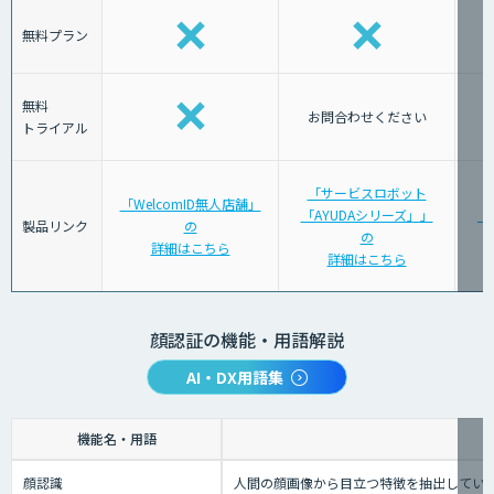
無料プラン
無料
お問合わせください
トライアル
「サービスロボット
「WelcomID無人店舗」
「AYUDAシリーズ」」
「J
製品リンク
の
の
詳細はこちら
詳細はこちら
顔認証の機能・用語解説
AI・DX用語集
機能名・用語
顔認識
人間の顔画像から目立つ特徴を抽出してい