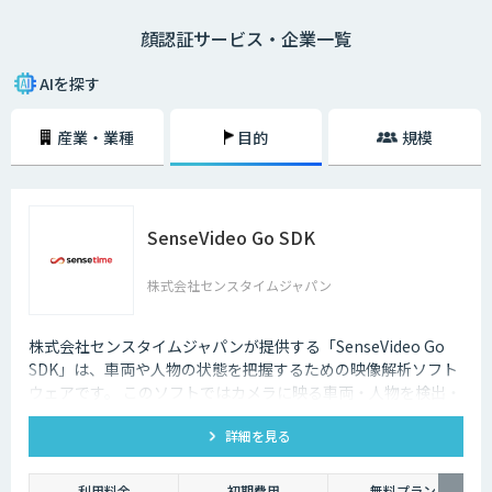
用する顔のパーツごとの違いが千差万別であるため、非常に高いセキュリ
顔認証サービス・企業一覧
ティを実現できるのも魅力の一つです。最近では、スマホや入退室のセキ
ュリティなどにも活用され始めており、ますます注目度を高めています。
AIを探す
産業・業種
目的
規模
SenseVideo Go SDK
株式会社センスタイムジャパン
株式会社センスタイムジャパンが提供する「SenseVideo Go
SDK」は、車両や人物の状態を把握するための映像解析ソフト
ウェアです。 このソフトではカメラに映る車両・人物を検出・
追跡します。更に四輪車や二輪車の車種・色、人物の性別・年
詳細を見る
代・服装などの属性も同時に認識します。
利用料金
初期費用
無料プラン