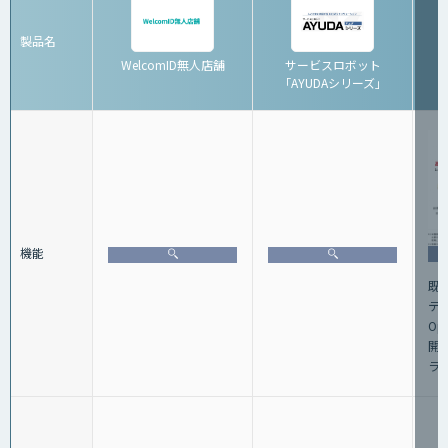
製品名
WelcomID無人店舗
サービスロボット
「AYUDAシリーズ」
機能
既
テ
Op
開
ラ