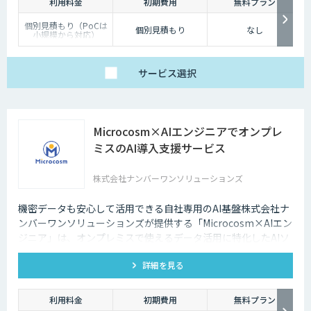
利用料金
初期費用
無料プラン
個別見積もり（PoCは
個別見積もり
なし
小規模から対応）
サービス
選択
Microcosm×AIエンジニアでオンプレ
ミスのAI導入支援サービス
株式会社ナンバーワンソリューションズ
機密データも安心して活用できる自社専用のAI基盤株式会社ナ
ンバーワンソリューションズが提供する「Microcosm×AIエン
ジニア」は、オンプレミスで使えるデータ活用に特化したAIソ
リューションをAIエンジニアが貴社の課題に合わせてカスタマ
詳細を見る
イズするサービスです。社内に眠るデータを「会社の資産」と
して生まれ変わらせることができます。
利用料金
初期費用
無料プラン