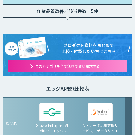
作業品質改善／該当件数 5件
プロダクト資料をまとめて
比較・確認したい方はこちら
このカテゴリを全て無料で資料請求する
エッジAI機能比較表
製品名
Gravio Enterprise AI
AI・データ活用支援サ
Edition - エッジAI
ービス（データサイエ