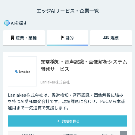
なく、データ通信量が抑えられるのでネットワークに負荷をかけないこと
エッジAIサービス・企業一覧
が大きな利点となります。通信遅延やネットワーク負荷を解消したい場合
に適したソリューションだと言えるでしょう。
AIを探す
産業・業種
目的
規模
異常検知・音声認識・画像解析システム
開発サービス
Laniakea株式会社
Laniakea株式会社は、異常検知・音声認識・画像解析に強み
を持つAI受託開発会社です。現場課題に合わせ、PoCから本番
運用まで一気通貫で支援します。
詳細を見る