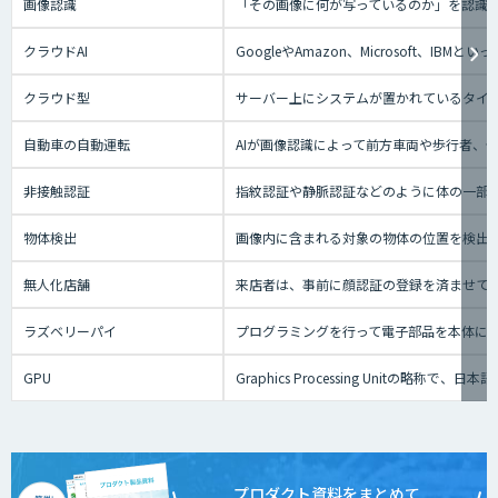
画像認識
「その画像に何が写っているのか」を認識
クラウドAI
GoogleやAmazon、Microsoft、
クラウド型
サーバー上にシステムが置かれているタイプの
自動車の自動運転
AIが画像認識によって前方車両や歩行者、
非接触認証
指紋認証や静脈認証などのように体の一部
物体検出
画像内に含まれる対象の物体の位置を検出
無人化店舗
来店者は、事前に顔認証の登録を済ませて
ラズベリーパイ
プログラミングを行って電子部品を本体に
GPU
Graphics Processing Uni
プロダクト資料をまとめて