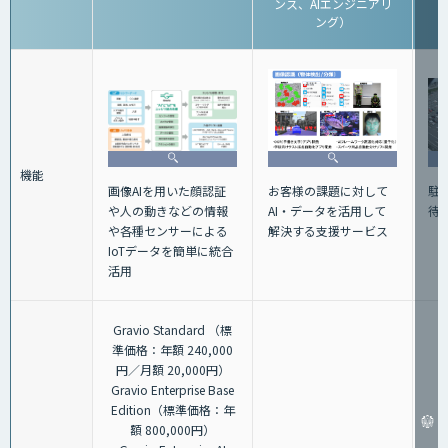
ンス、AIエンジニアリ
ング）
機能
画像AIを用いた顔認証
駐
お客様の課題に対して
や人の動きなどの情報
待
AI・データを活用して
や各種センサーによる
解決する支援サービス
IoTデータを簡単に統合
活用
Gravio Standard （標
準価格：年額 240,000
円／月額 20,000円）
Gravio Enterprise Base
Edition（標準価格：年
額 800,000円）