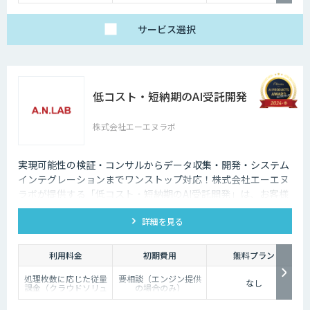
サービス
選択
低コスト・短納期のAI受託開発
株式会社エーエヌラボ
実現可能性の検証・コンサルからデータ収集・開発・システム
インテグレーションまでワンストップ対応！株式会社エーエヌ
ラボが提供する「低コスト・短納期のAI受託開発」は、お客様
のニーズにピッタリ合った画像AIソリューション開発します。
詳細を見る
200件以上の実績。無料トライアルもあり、初めての方でも安
心してお任せください！
利用料金
初期費用
無料プラン
処理枚数に応じた従量
要相談（エンジン提供
なし
課金（クラウドソリュ
の場合のみ）
ーション）、オンプレ
ミス対応、エンジンの