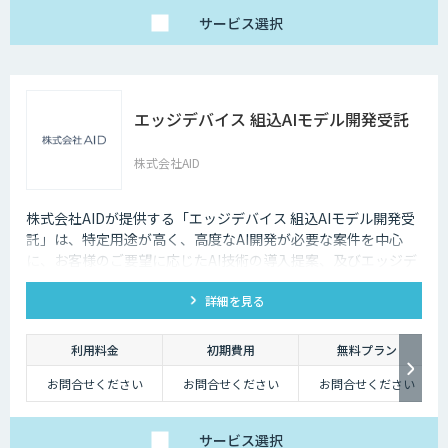
一括提供など、ご要望
に応じて柔軟に対応し
サービス
選択
ます。データ処理のみ
希望する場合は、目安
として写真一枚あたり
数円程度とお考えくだ
さい。
エッジデバイス 組込AIモデル開発受託
株式会社AID
株式会社AIDが提供する「エッジデバイス 組込AIモデル開発受
託」は、特定用途が高く、高度なAI開発が必要な案件を中心
に、お客様のご要望に応じたAI技術の導入提案、及びエッジデ
バイス向けAIアルゴリズムの開発受託を行います。 Nvidia
詳細を見る
Jetson、Raspberry Pi、Google Coral TPU、ソラコム S+
Camera、Panasonic Vieureka等、多様なエッジデバイスに対
応しており、可視光カメラに加え、赤外線、LiDARセンサーの
利用料金
初期費用
無料プラン
活用経験も豊富にございます。
お問合せください
お問合せください
お問合せください
サービス
選択