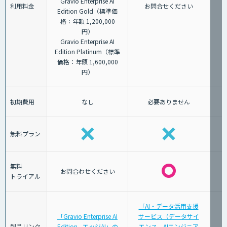
Gravio Enterprise AI
利用料金
お問合せください
Edition Gold（標準価
格：年額 1,200,000
円）
Gravio Enterprise AI
Edition Platinum（標準
価格：年額 1,600,000
円）
初期費用
なし
必要ありません
無料プラン
無料
お問合わせください
トライアル
「AI・データ活用支援
「Gravio Enterprise AI
サービス（データサイ
製品リンク
Edition - エッジAI」の
エンス、AIエンジニア