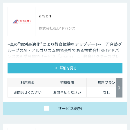
arsen
株式会社KEIアドバンス
~真の”個別最適化”により​教育体験をアップデート~ 河合塾グ
ループのAI・アルゴリズム開発会社である株式会社KEIアドバ
ンスのAI受託開発サービス「arsen」は、教育セクターのプレ
イヤーのみなさまが抱える課題の解決、ならびに各教育機関や
詳細を見る
教育事業者ごとの未来の教育体験創造をご支援いたします。
利用料金
初期費用
無料プラン
お問合せください
お問合せください
なし
サービス
選択