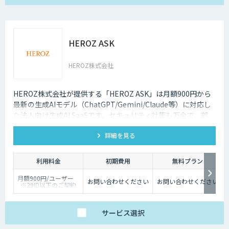
HEROZ ASK
HEROZ株式会社
HEROZ株式会社が提供する「HEROZ ASK」は月額900円から
最新の生成AIモデル（ChatGPT/Gemini/Claude等）に対応し
た法人向け生成AI SaaSです。セキュリティ対策も万全で、部
署・グループごとの活用が可能です。RAGやダッシュボードの
詳細を見る
搭載から議事録やOCR、スライド生成等のオプション機能も充
実しており、社内の生成AI活用の促進、定着までを伴走して支
援します。
利用料金
初期費用
無料プラン
月額900円/ユーザー
お問い合わせください
お問い合わせください
※29ID以下のご契約
は、月額1,980円/ユー
ザー
サービス
選択