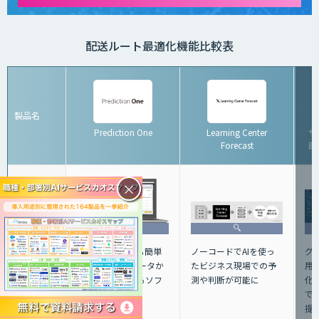
配送ルート最適化機能比較表
製品名
Prediction One
Learning Center
サ
Forecast
画
×
機能
グ
専門家でなくても簡単
ノーコードでAIを使っ
用
に操作でき、 データか
たビジネス現場での予
化
ら予測を算出するソフ
測や判断が可能に
で
トウエア
提