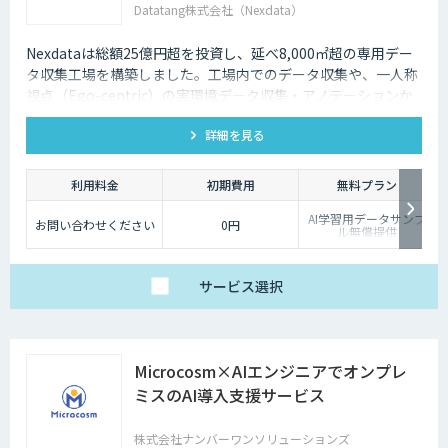
Datatang株式会社（Nexdata）
Nexdataは総額25億円超を投資し、延べ8,000㎡超の専用デー
タ収集工場を構築しました。工場内でのデータ収集や、一人称
視点（Ego-centric）の実環境データ収集・アノテーションか
ら、環境認識・意思決定・動作制御に対応した既製データセッ
詳細を見る
トまで、フィジカルAI開発を加速させる包括的なデータソリュ
ーションを提供いたします。
利用料金
初期費用
無料プラン
AI学習用データサンプ
お問い合わせください
0円
ル無償提供
サービス
選択
Microcosm×AIエンジニアでオンプレ
ミスのAI導入支援サービス
株式会社ナンバーワンソリューションズ