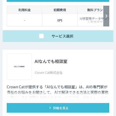
利用料金
初期費用
無料プラン
AI学習用データサンプ
-
0円
ル無償提供
サービス
選択
AIなんでも相談室
Crown Cat株式会社
Crown Catが提供する「AIなんでも相談室」は、AIの専門家が
貴社のお悩みをお聞きして、 AIで解決できる方法と実際の業務
に落とし込む道筋をお伝えするサービスです。AIのトレンドや
最新の事例はもちろん、自社にあった活用を安価にクイックに
詳細を見る
知ることができます。