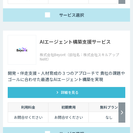
販売サービス連携やオ
ンプレミス環境への対
応など、個別要件に柔
軟にお応えします。
サービス
選択
ベーシックプランは、
月額25万円（税別）～
にてご提供しておりま
す。
詳しくはお問い合わせ
AIエージェント構築支援サービス
ください。
株式会社Beyont（旧社名：株式会社スキルアップ
NeXt）
開発・伴走支援・人材育成の３つのアプローチで 貴社の課題や
ゴールに合わせた最適なAIエージェント構築を実現
詳細を見る
利用料金
初期費用
無料プラン
お問合せください
お問合せください
なし