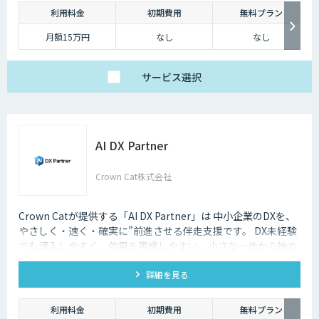
利用料金
初期費用
無料プラン
月額15万円
なし
なし
サービス
選択
AI DX Partner
Crown Cat株式会社
Crown Catが提供する「AI DX Partner」は 中小企業のDXを、
やさしく・速く・確実に”前進させる伴走支援です。 DX未経験
でも導入しやすく、効果を実感しやすい、小さな一歩から始め
るDX支援サービスです。 AI DX Partnerは、大手企業のDX支援
詳細を見る
で培ったノウハウをベースに、 地方・中小企業のための“現実
的なDX”を設計・実装・運用まで一貫して支援いたします。 私
たちは、コンサル×開発×AIの力で、現場に寄り添った 『ちょ
利用料金
初期費用
無料プラン