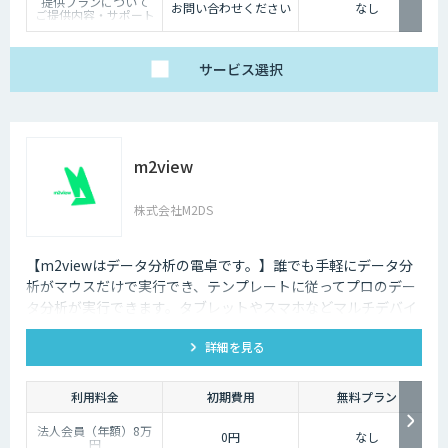
提供プランについて
より、生成AIの精度を左右する“入力精度”と“検索対象の整
お問い合わせください
なし
ご提供内容・サポート
備”の両面から、RAGやAIエージェントの回答品質を向上させ
範囲の違いに応じて、
以下の3プランをご用
ます。
意しています。
サービス
選択
【ベーシック】
汎用的な高精度ドキュ
メント構造化および検
索クエリ生成APIをご
利用いただけるプラ
ン。
DX-laeiの基本的な機能
m2view
を、高精度でありなが
らコストを抑えてご利
用いただけます。
株式会社M2DS
【アドバンス】
ベーシックの機能に加
え、基本的なカスタマ
イズ（辞書構築・AI学
【m2viewはデータ分析の電卓です。】誰でも手軽にデータ分
習）に対応したプラ
析がマウスだけで実行でき、テンプレートに従ってプロのデー
ン。
個社最適化すること
タ分析が実行できます。タブレットやスマホなどマルチデバイ
で、複雑な図表や画像
ス対応で、ブラウザから利用できます。現状分析や需要予測な
が含まれたドキュメン
トの構造化処理が可能
詳細を見る
ど高度なデータ分析があなたの社内で実現できます。
です。
【プレミアム】
アドバンスの内容に加
利用料金
初期費用
無料プラン
え、より高度なカスタ
マイズ（高精度AI学
法人会員（年額）8万
習・フォロー支援）に
0円
なし
円
対応するプラン。