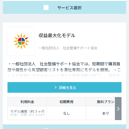
サービス
選択
収益最大化モデル
一般社団法人 社会整備サポート協会
・一般社団法人 社会整備サポート協会では、短期間で購買履
歴や属性から有望顧客リストを貴社専用にモデルを開発。 ・こ
んなお客様におすすめ→ひと通りの情報収集が終了し、具体的
なモデル開発を検討しているお客様。
詳細を見る
利用料金
初期費用
無料プラン
モデル構築（約３ヶ月
なし
あり
程度）月額 400,000円
～
モデル構築後の保守
（約１２ヶ月程度）月