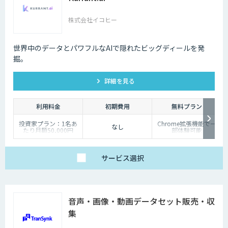
株式会社イコヒー
世界中のデータとパワフルなAIで隠れたビッグディールを発
掘。
詳細を見る
利用料金
初期費用
無料プラン
投資家プラン：1名あ
Chrome拡張機能で一
なし
たり月額50,000円
部体験可能
企業プラン：ご相談く
ださい
サービス
選択
音声・画像・動画データセット販売・収
集