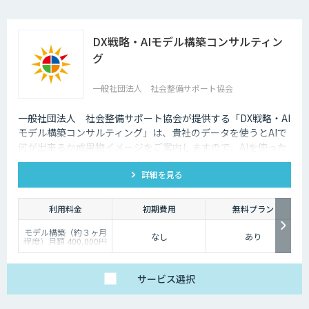
DX戦略・AIモデル構築コンサルティン
グ
一般社団法人 社会整備サポート協会
一般社団法人 社会整備サポート協会が提供する「DX戦略・AI
モデル構築コンサルティング」は、貴社のデータを使うとAIで
何が出来るか成果物イメージをご案内しますので、AIを使った
DX戦略について詳細な社内検討ができます。データ整備、デー
詳細を見る
タの持ち方、モデルの候補選定から、仮想モデルを作って成果
物を共有し、貴社のDX戦略構築をサポートします。
利用料金
初期費用
無料プラン
モデル構築（約３ヶ月
なし
あり
程度）月額 400,000円
～
モデル構築後の保守
（約１２ヶ月程度）月
額 100,000円～
サービス
選択