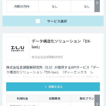
うどいいDX』を実現します。
月額30万円~
なし
なし
サービス
選択
データ構造化ソリューション「DX-
laei」
株式会社言語理解研究所
株式会社言語理解研究所（ILU）が提供するAPIサービス「デー
タ構造化ソリューション『DX-laei』（ディーエックス レ
イ）」は、AIエージェントやRAGの業務活用において課題とな
る「回答精度の低さ」や「利用者にプロンプト知識が求められ
詳細を見る
る」といった運用上の問題に対し、日本語に特化した自然言語
処理技術でアプローチします。 「DX-laei」は、ドキュメント
の構造化処理に加え、ユーザーの質問意図を意味的に再構成
利用料金
初期費用
無料プラン
し、最適な検索クエリへ変換する機能を備えています。これに