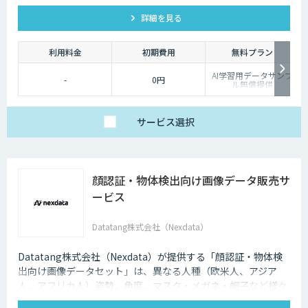
有、様々な音声認識・合成タスクに対応可能です。
詳細を見る
利用料金
初期費用
無料プラン
AI学習用データサンプ
-
0円
ル無償提供
サービス
選択
顔認証・物体検出向け画像データ販売サ
ービス
Datatang株式会社（Nexdata）
Datatang株式会社（Nexdata）が提供する「顔認証・物体検
出向け画像データセット」は、異なる人種（欧米人、アジア
人、アフリカ人）姿勢、角度、マスク・メガネ・帽子など様々
な状況をカバー、総計500万枚を超えています。