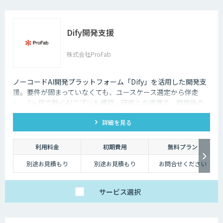
Dify開発支援
株式会社ProFab
ノーコードAI開発プラットフォーム「Dify」を活用した開発支
援。要件が固まっていなくても、ユースケース選定から伴走
し、2ヶ月で動くAIアプリを構築。研修との連携で、開発後の
内製化・自走までサポートします。
詳細を見る
利用料金
初期費用
無料プラン
別途お見積もり
別途お見積もり
お問合せください
サービス
選択