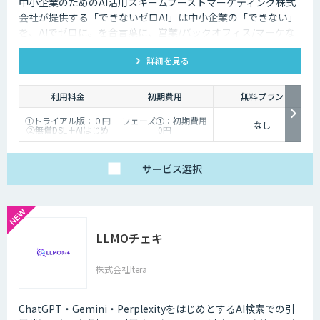
中小企業のためのAI活用スキームブーストマーケティング株式
会社が提供する「できないゼロAI」は中小企業の「できない」
を、AIでゼロに。を合言葉に、営業/バックオフィス/マーケな
ど、企業の業務をAIエージェントで自動化。「AIを作る」ので
詳細を見る
はなく「業務が止まらない状態」を提供し、企業の生産性を根
本から変えます。
利用料金
初期費用
無料プラン
①トライアル版：０円
フェーズ①：初期費用
なし
②無償DSL＋AIはじめ
0円
るサポート：50,000円
フェーズ②：初期費用
（※2エージェント目
50,000円 （※2エージ
以降は20,000円）
ェント目以降は20,000
③ビジネス版：
円）/
サービス
選択
200,000円～
フェーズ③以降：開発
1,500,000円（個社別
時にお見積り
のお見積り）
④Dify個別開発：個社
別お見積り
⑤スクラッチ開発：個
社別お見積り（Dify
LLMOチェキ
外）
⑥有償保守：10,000
円/30,000円/50,000円
株式会社Itera
ChatGPT・Gemini・PerplexityをはじめとするAI検索での引