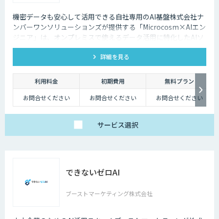
機密データも安心して活用できる自社専用のAI基盤株式会社ナ
ンバーワンソリューションズが提供する「Microcosm×AIエン
ジニア」は、オンプレミスで使えるデータ活用に特化したAIソ
リューションをAIエンジニアが貴社の課題に合わせてカスタマ
詳細を見る
イズするサービスです。社内に眠るデータを「会社の資産」と
して生まれ変わらせることができます。
利用料金
初期費用
無料プラン
お問合せください
お問合せください
お問合せください
サービス
選択
できないゼロAI
ブーストマーケティング株式会社