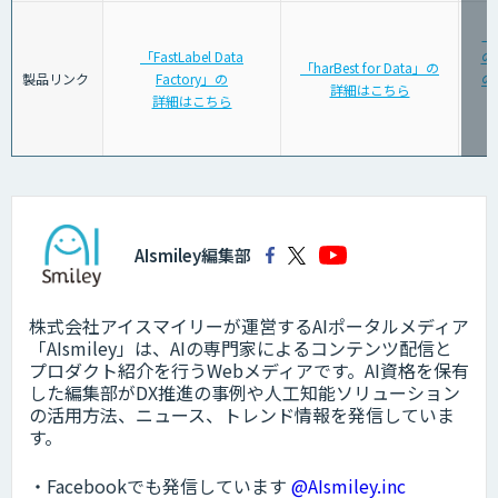
「
「FastLabel Data
の
「harBest for Data」の
製品リンク
Factory」の
の
詳細はこちら
詳細はこちら
AIsmiley編集部
株式会社アイスマイリーが運営するAIポータルメディア
「AIsmiley」は、AIの専門家によるコンテンツ配信と
プロダクト紹介を行うWebメディアです。AI資格を保有
した編集部がDX推進の事例や人工知能ソリューション
の活用方法、ニュース、トレンド情報を発信していま
す。
・Facebookでも発信しています
@AIsmiley.inc