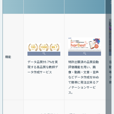
生
機能
特許出願済の品質自動
音声
データ品質99.7%を実
評価機能を用い、画
動
現する高品質な教師デ
像・動画・文章・音声
等
ータ作成サービス
などデータ作成をWeb
タ
で簡単に発注出来るア
務
ノテーションサービ
ス。
（