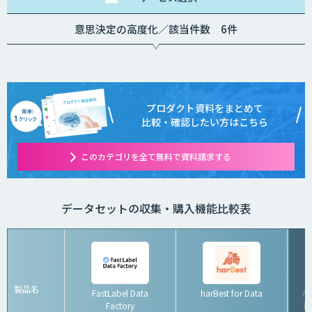
意思決定の高度化／該当件数 6件
プロダクト資料をまとめて
比較・確認したい方はこちら
このカテゴリを全て無料で資料請求する
データセットの収集・購入機能比較表
製品名
FastLabel Data
harBest for Data
A
Factory
ト