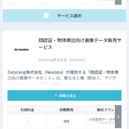
サービス
選択
顔認証・物体検出向け画像データ販売サ
ービス
Datatang株式会社（Nexdata）
Datatang株式会社（Nexdata）が提供する「顔認証・物体検
出向け画像データセット」は、異なる人種（欧米人、アジア
人、アフリカ人）姿勢、角度、マスク・メガネ・帽子など様々
な状況をカバー、総計500万枚を超えています。
詳細を見る
利用料金
初期費用
無料プラン
AI学習用データサンプ
-
0円
ル無償提供