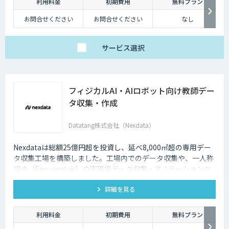
利用料金
初期費用
無料プラン
お問合せください
お問合せください
なし
サービス
選択
フィジカルAI・AIロボット向け教師デー
タ収集・作成
Datatang株式会社（Nexdata）
Nexdataは総額25億円超を投資し、延べ8,000㎡超の専用デー
タ収集工場を構築しました。工場内でのデータ収集や、一人称
視点（Ego-centric）の実環境データ収集・アノテーションか
ら、環境認識・意思決定・動作制御に対応した既製データセッ
詳細を見る
トまで、フィジカルAI開発を加速させる包括的なデータソリュ
ーションを提供いたします。
利用料金
初期費用
無料プラン