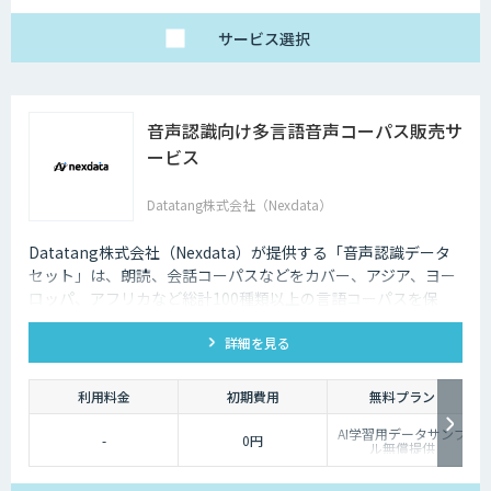
サービス
選択
音声認識向け多言語音声コーパス販売サ
ービス
Datatang株式会社（Nexdata）
Datatang株式会社（Nexdata）が提供する「音声認識データ
セット」は、朗読、会話コーパスなどをカバー、アジア、ヨー
ロッパ、アフリカなど総計100種類以上の言語コーパスを保
有、様々な音声認識・合成タスクに対応可能です。
詳細を見る
利用料金
初期費用
無料プラン
AI学習用データサンプ
-
0円
ル無償提供