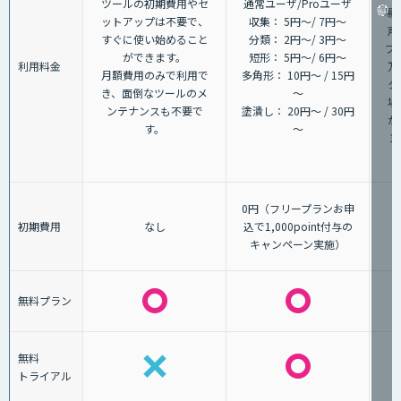
ツールの初期費用やセ
通常ユーザ/Proユーザ
場
ットアップは不要で、
収集： 5円～/ 7円～
声
すぐに使い始めること
分類： 2円～/ 3円～
プ
ができます。
短形： 5円～/ 6円～
利用料金
万
月額費用のみで利用で
多角形： 10円～ / 15円
タ
き、面倒なツールのメ
～
場
ンテナンスも不要で
塗潰し： 20円～ / 30円
が
す。
～
1
0円（フリープランお申
初期費用
なし
込で1,000point付与の
キャンペーン実施）
無料プラン
無料
トライアル