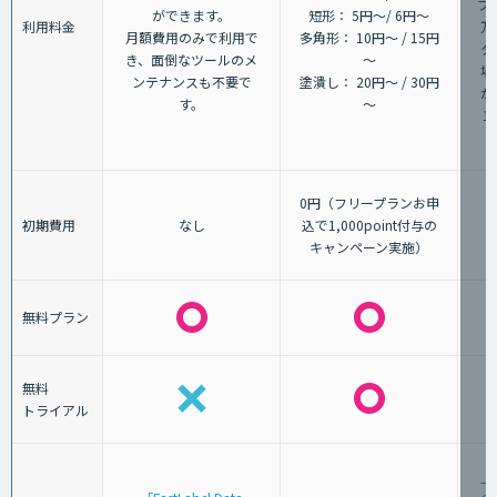
プ
ができます。
短形： 5円～/ 6円～
利用料金
万
月額費用のみで利用で
多角形： 10円～ / 15円
タ
き、面倒なツールのメ
～
場
ンテナンスも不要で
塗潰し： 20円～ / 30円
が
す。
～
1
0円（フリープランお申
初期費用
なし
込で1,000point付与の
キャンペーン実施）
無料プラン
無料
トライアル
「