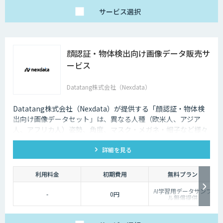
サービス
選択
顔認証・物体検出向け画像データ販売サ
ービス
Datatang株式会社（Nexdata）
Datatang株式会社（Nexdata）が提供する「顔認証・物体検
出向け画像データセット」は、異なる人種（欧米人、アジア
人、アフリカ人）姿勢、角度、マスク・メガネ・帽子など様々
な状況をカバー、総計500万枚を超えています。
詳細を見る
利用料金
初期費用
無料プラン
AI学習用データサンプ
-
0円
ル無償提供