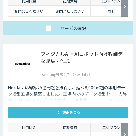
利用料金
初期費用
無料プラン
お問合せください
お問合せください
なし
サービス
選択
フィジカルAI・AIロボット向け教師デー
タ収集・作成
Datatang株式会社（Nexdata）
Nexdataは総額25億円超を投資し、延べ8,000㎡超の専用デー
タ収集工場を構築しました。工場内でのデータ収集や、一人称
視点（Ego-centric）の実環境データ収集・アノテーションか
ら、環境認識・意思決定・動作制御に対応した既製データセッ
詳細を見る
トまで、フィジカルAI開発を加速させる包括的なデータソリュ
ーションを提供いたします。
利用料金
初期費用
無料プラン