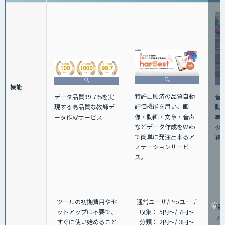
機能
特許出願済の品質自動
音声
データ品質99.7%を実
評価機能を用い、画
動
現する高品質な教師デ
像・動画・文章・音声
等
ータ作成サービス
などデータ作成をWeb
タ
で簡単に発注出来るア
務
ノテーションサービ
ス。
（
ツールの初期費用やセ
通常ユーザ/Proユーザ
場
ットアップは不要で、
収集： 5円～/ 7円～
声
すぐに使い始めること
分類： 2円～/ 3円～