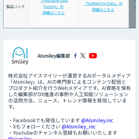
「FastLabel Data
の
「harBest for Data」の
製品リンク
Factory」の
の
詳細はこちら
詳細はこちら
AIsmiley編集部
株式会社アイスマイリーが運営するAIポータルメディア
「AIsmiley」は、AIの専門家によるコンテンツ配信と
プロダクト紹介を行うWebメディアです。AI資格を保有
した編集部がDX推進の事例や人工知能ソリューション
の活用方法、ニュース、トレンド情報を発信していま
す。
・Facebookでも発信しています
@AIsmiley.inc
・Xもフォローください
@AIsmiley_inc
・Youtubeのチャンネル登録もお願いいたします
@aismiley