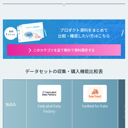
プロダクト資料をまとめて
比較・確認したい方はこちら
このカテゴリを全て無料で資料請求する
データセットの収集・購入機能比較表
製品名
FastLabel Data
harBest for Data
A
Factory
ト
生