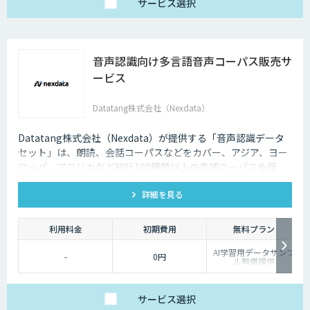
サービス
選択
音声認識向け多言語音声コーパス販売サ
ービス
Datatang株式会社（Nexdata）
Datatang株式会社（Nexdata）が提供する「音声認識データ
セット」は、朗読、会話コーパスなどをカバー、アジア、ヨー
ロッパ、アフリカなど総計100種類以上の言語コーパスを保
有、様々な音声認識・合成タスクに対応可能です。
詳細を見る
利用料金
初期費用
無料プラン
AI学習用データサンプ
-
0円
ル無償提供
サービス
選択