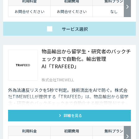
利用料金
初期費用
無料プラン
お問合せください
お問合せください
なし
サービス
選択
物品輸出から留学生・研究者のバックチ
ェックまで自動化。輸出管理
AI「TRAFEED」
株式会社TIMEWELL
外為法違反リスクを5秒で判定。技術流出をAIで防ぐ。株式会
社TIMEWELLが提供する「TRAFEED」は、物品輸出から留学
生・研究者のバックチェックまで自動化する輸出管理AIです 。
複雑な規制判定を5秒で完了し 、高度なネットワーク分析で目
詳細を見る
に見えない流出リスクを最小化します 。
利用料金
初期費用
無料プラン