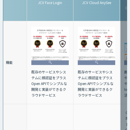
JCV Face Login
JCV Cloud AnySee
G
Ed
機能
画
既存のサービスやシス
既存のサービスやシス
や
テムに顔認証をプラス
テムに顔認証をプラス
や
Open APIでシンプルな
Open APIでシンプルな
I
開発と実装ができるク
開発と実装ができるク
活
ラウドサービス
ラウドサービス
Gr
準
円
Gra