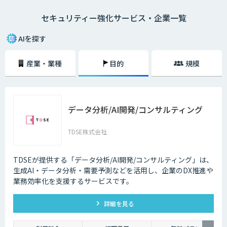
ー業界でAIが導入されている事例は数多くあります。
セキュリティー強化サービス・企業一覧
技術の進歩により、犯罪もより悪質なものへと進化してしまっているのが
現状です。その悪質な犯罪からユーザーの身を守る上でも、AIの導入は大
AIを探す
きな価値をもたらしています。
産業・業種
目的
規模
データ分析/AI開発/コンサルティング
TDSE株式会社
TDSEが提供する「データ分析/AI開発/コンサルティング」は、
生成AI・データ分析・需要予測などを活用し、企業のDX推進や
業務効率化を支援するサービスです。
詳細を見る