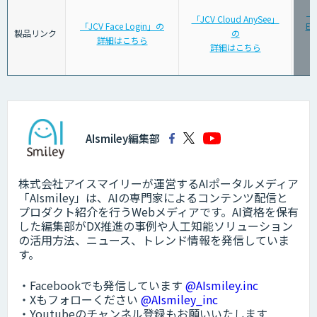
「G
「JCV Cloud AnySee」
「JCV Face Login」の
Ed
製品リンク
の
詳細はこちら
詳細はこちら
AIsmiley編集部
株式会社アイスマイリーが運営するAIポータルメディア
「AIsmiley」は、AIの専門家によるコンテンツ配信と
プロダクト紹介を行うWebメディアです。AI資格を保有
した編集部がDX推進の事例や人工知能ソリューション
の活用方法、ニュース、トレンド情報を発信していま
す。
・Facebookでも発信しています
@AIsmiley.inc
・Xもフォローください
@AIsmiley_inc
・Youtubeのチャンネル登録もお願いいたします