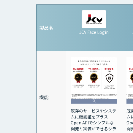
製品名
JCV Face Login
機能
既存のサービスやシステ
既
ムに顔認証をプラス
ム
Open APIでシンプルな
Op
開発と実装ができるクラ
開