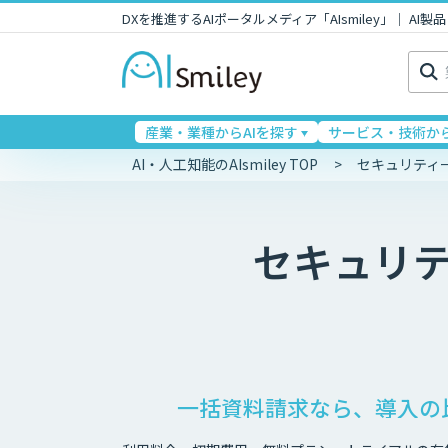
DXを推進するAIポータルメディア「AIsmiley」｜ A
検
索:
産業・業種からAIを探す
サービス・技術から
AI・人工知能のAIsmiley TOP
セキュリティ
セキュリ
一括資料請求なら、導入の