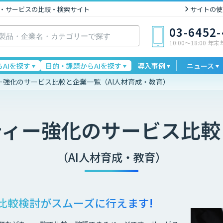
I製品・サービスの比較・検索サイト
サイトの使
03-6452
10:00〜18:00 年
AIを探す
目的・課題からAIを探す
導入事例
ニュース
ー強化のサービス比較と企業一覧（AI人材育成・教育）
ティー強化
のサービス比較
（AI人材育成・教育）
比較検討が
スムーズに行えます!