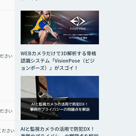
WEBカメラだけで3D解析する骨格
ださい
お問合せください
認識システム「VisionPose（ビジ
ョンポーズ）」がスゴイ！
ださい
お問合せください
AIと監視カメラの活用で防犯DX！
ください
お問合わせください