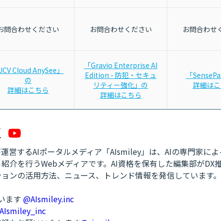
お問合わせください
お問合わせください
お問合わせ
「Gravio Enterprise AI
JCV Cloud AnySee」
Edition - 防犯・セキュ
「SenseP
の
リティー強化」の
詳細はこ
詳細はこちら
詳細はこちら
営するAIポータルメディア「AIsmiley」は、AIの専門家に
紹介を行うWebメディアです。AI資格を保有した編集部がDX
ションの活用方法、ニュース、トレンド情報を発信しています。
ています
@AIsmiley.inc
AIsmiley_inc