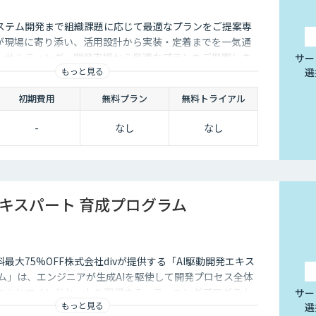
ステム開発まで組織課題に応じて最適なプランをご提案専
ーが現場に寄り添い、活用設計から実装・定着までを一気通
ンサルティング・開発支援から最適なプランをご提案しま
サー
もっと見る
選
初期費用
無料プラン
無料トライアル
-
なし
なし
エキスパート 育成プログラム
最大75%OFF株式会社divが提供する「AI駆動開発エキス
ム」は、エンジニアが生成AIを駆使して開発プロセス全体
キルとマインドセットを習得するe-ラーニングプログラム
サー
もっと見る
選