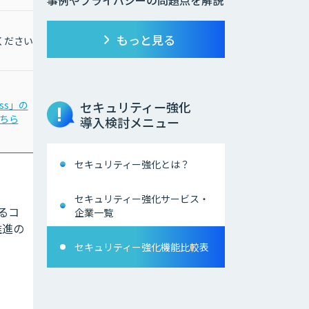
事例やプライバシーの問題点を解説
もっと見る
ください
お問合わせください
セキュリティー強化
ass」の
「LINE eKYC」の
ちら
詳細はこちら
導入検討メニュー
セキュリティー強化とは？
セキュリティー強化サービス・
よるコ
企業一覧
推進の
セキュリティー強化機能比較表