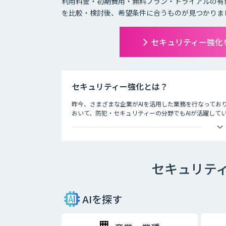
利用料金・初期費用・無料プラン・トライアルの有
を比較・検討後、希望条件に合うものが見つかりま
セキュリティー強化
セキュリティー強化とは？
昨今、さまざまな企業がAIを活用した業務を行なってお
おいて、防犯・セキュリティーの分野でもAIが活躍して
ライブ会場に導入した顔認証システムでチケット転売を防
など、防犯・セキュリティー業界でAIが導入されている
技術の進歩により、犯罪もより悪質なものへと進化して
セキュリテ
守る上でも、AIの導入は大きな価値をもたらしています
AIを探す