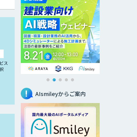
ビス
択
AIsmileyからご案内