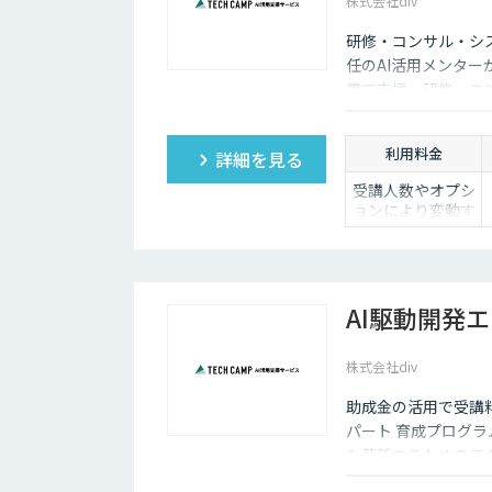
株式会社div
研修・コンサル・シ
任のAI活用メンタ
貫で支援。研修・コ
す。
利用料金
詳細を見る
受講人数やオプシ
ョンにより変動す
るためお問い合わ
せください
AI駆動開発
株式会社div
助成金の活用で受講料
パート 育成プログラ
を革新するためのス
です。