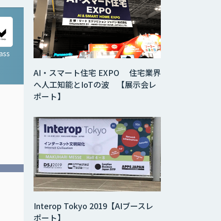
ass
LINE eKYC
AI・スマート住宅 EXPO 住宅業界
へ人工知能とIoTの波 【展示会レ
ポート】
LINEだからできる、スム
ーズで ストレスのないオ
ンライン本人確認
Interop Tokyo 2019【AIブースレ
ポート】