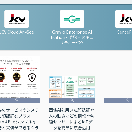
JCV Cloud AnySee
Gravio Enterprise AI
SenseP
Edition - 防犯・セキュ
リティー強化
画像AIを用いた顔認証や
存のサービスやシステ
人の動きなどの情報や各
に顔認証をプラス
種センサーによるIoTデ
en APIでシンプルな
ータを簡単に統合活用
発と実装ができるクラ