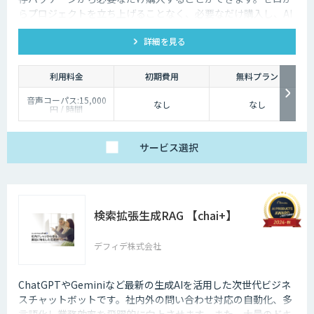
らプロジェクトを立ち上げることなく、必要なだけ購入し、AI
モデルの開発ができます。
詳細を見る
利用料金
初期費用
無料プラン
音声コーパス:15,000
なし
なし
円 / 時間
人物写真画像収集:300
円 / 画像
サービス
選択
検索拡張生成RAG 【chai+】
デフィデ株式会社
ChatGPTやGeminiなど最新の生成AIを活用した次世代ビジネ
スチャットボットです。社内外の問い合わせ対応の自動化、多
言語化し業務効率を飛躍的に向上させます。また、大量のドキ