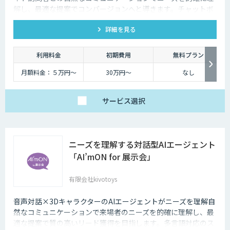
解し、最適な提案でコンバージョンへと導きます。チャットボ
ットを超えた最強のデジタル営業、デジタル広報担当です。
詳細を見る
利用料金
初期費用
無料プラン
月額料金：５万円〜
30万円〜
なし
サービス
選択
ニーズを理解する対話型AIエージェント
「AI’mON for 展示会」
有限会社kivotoys
音声対話×3DキャラクターのAIエージェントがニーズを理解自
然なコミュニケーションで来場者のニーズを的確に理解し、最
適な提案で質の高いリード獲得を目指します。多言語対応のス