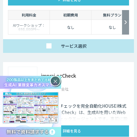
利用料金
初期費用
無料プラン
AIワークショップ：
なし
なし
698,000円〜
PoC開発：4,800,000
円〜
受託開発：都度ご相談
サービス
選択
imprai ezCheck
×
HOUSEI株式会社
広告掲載基準、法令順守のチェックを完全自動化HOUSEI株式
会社が提供する「imprai ezCheck」は、生成AIを用いたWeb
求人広告の掲載内容自動チェックエージェントです。事前に設
定されたチェック条件に基づき、対象求人サイトを自動で巡回
詳細を見る
し、結果レポートを送信します。