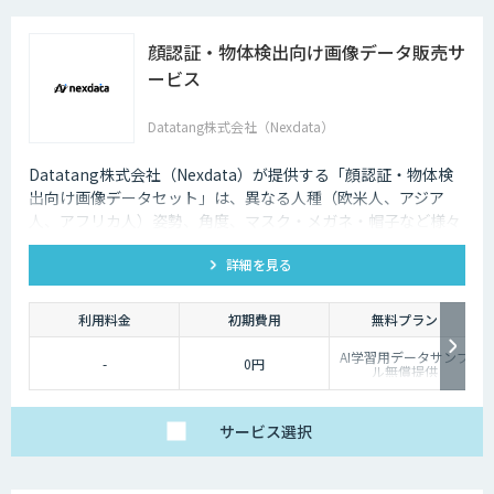
顔認証・物体検出向け画像データ販売サ
ービス
Datatang株式会社（Nexdata）
Datatang株式会社（Nexdata）が提供する「顔認証・物体検
出向け画像データセット」は、異なる人種（欧米人、アジア
人、アフリカ人）姿勢、角度、マスク・メガネ・帽子など様々
な状況をカバー、総計500万枚を超えています。
詳細を見る
利用料金
初期費用
無料プラン
AI学習用データサンプ
-
0円
ル無償提供
サービス
選択