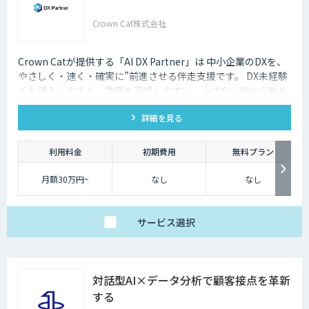
Crown Cat株式会社
Crown Catが提供する「AI DX Partner」は 中小企業のDXを、
やさしく・速く・確実に”前進させる伴走支援です。 DX未経験
でも導入しやすく、効果を実感しやすい、小さな一歩から始め
るDX支援サービスです。 AI DX Partnerは、大手企業のDX支援
詳細を見る
で培ったノウハウをベースに、 地方・中小企業のための“現実
的なDX”を設計・実装・運用まで一貫して支援いたします。 私
たちは、コンサル×開発×AIの力で、現場に寄り添った 『ちょ
利用料金
初期費用
無料プラン
うどいいDX』を実現します。
月額30万円~
なし
なし
サービス
選択
対話型AI×データ分析で顧客接点を革新
する