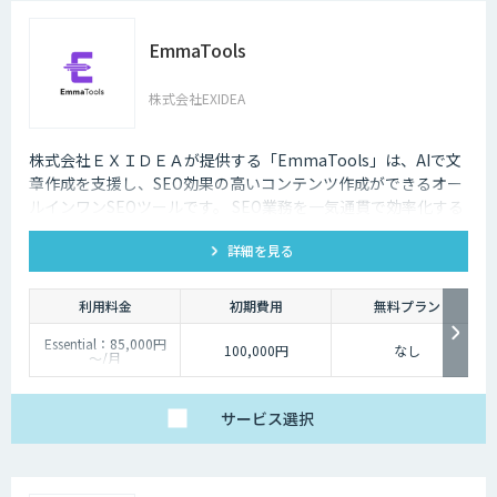
EmmaTools
株式会社EXIDEA
株式会社ＥＸＩＤＥＡが提供する「EmmaTools」は、AIで文
章作成を支援し、SEO効果の高いコンテンツ作成ができるオー
ルインワンSEOツールです。 SEO業務を一気通貫で効率化する
ことができ、生成AIを活用してSEO対策を進めていきたい、効
詳細を見る
率化していきたい方におすすめです。
利用料金
初期費用
無料プラン
Essential：85,000円
100,000円
なし
～/月
最低利用価格は年間払
いでの価格です。
使用する機能によって
料金プランが異なりま
サービス
選択
すので、お気軽にお問
い合せください。
貴社に最適なプランを
ご提案いたします。