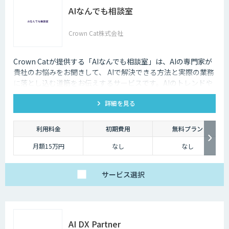
AIなんでも相談室
Crown Cat株式会社
Crown Catが提供する「AIなんでも相談室」は、AIの専門家が
貴社のお悩みをお聞きして、 AIで解決できる方法と実際の業務
に落とし込む道筋をお伝えするサービスです。AIのトレンドや
最新の事例はもちろん、自社にあった活用を安価にクイックに
詳細を見る
知ることができます。
利用料金
初期費用
無料プラン
月額15万円
なし
なし
サービス
選択
AI DX Partner