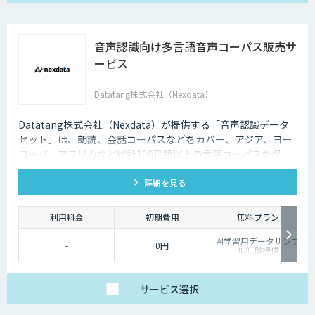
音声認識向け多言語音声コーパス販売サ
ービス
Datatang株式会社（Nexdata）
Datatang株式会社（Nexdata）が提供する「音声認識データ
セット」は、朗読、会話コーパスなどをカバー、アジア、ヨー
ロッパ、アフリカなど総計100種類以上の言語コーパスを保
有、様々な音声認識・合成タスクに対応可能です。
詳細を見る
利用料金
初期費用
無料プラン
AI学習用データサンプ
-
0円
ル無償提供
サービス
選択