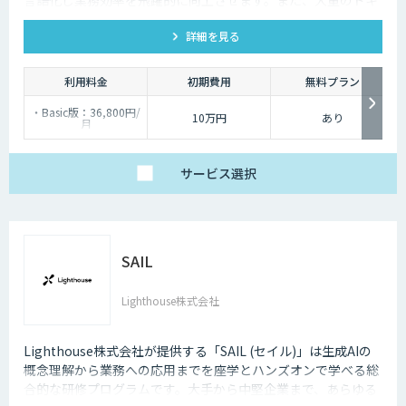
ュメントから必要な情報を特定する機能により、情報検索の手
詳細を見る
間を大幅に削減します。加えて、ボットごとに特徴付けを行う
ことが可能となりボットの個性ある自然な会話を実現します。
利用料金
初期費用
無料プラン
・Basic版：36,800円/
10万円
あり
月
・Professional版：
74,800円/月
・Ultra版：98,000円/
月
サービス
選択
・Enterprise版：個別
見積もり
※別途、初期費用10万
円～
SAIL
Lighthouse株式会社
Lighthouse株式会社が提供する「SAIL (セイル)」は生成AIの
概念理解から業務への応用までを座学とハンズオンで学べる総
合的な研修プログラムです。大手から中堅企業まで、あらゆる