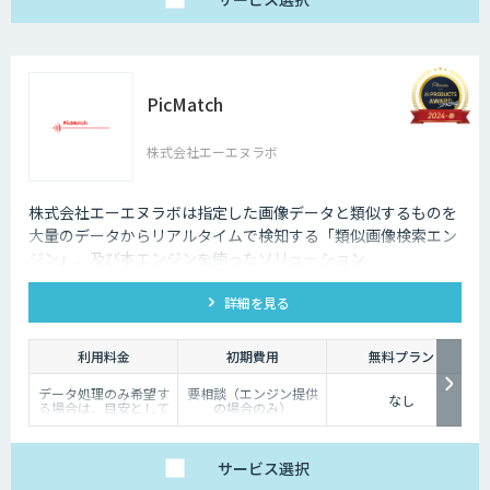
PicMatch
株式会社エーエヌラボ
株式会社エーエヌラボは指定した画像データと類似するものを
大量のデータからリアルタイムで検知する「類似画像検索エン
ジン」、及び本エンジンを使ったソリューション
『PicMatch』をご提供します。
詳細を見る
利用料金
初期費用
無料プラン
データ処理のみ希望す
要相談（エンジン提供
なし
る場合は、目安として
の場合のみ）
写真1枚あたり数円程
度とお考え下さい。
エンジン提供を希望す
る場合は、要相談とさ
サービス
選択
せてください。