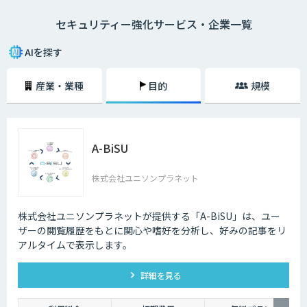
ー業界でAIが導入されている事例は数多くあります。
セキュリティー強化サービス・企業一覧
技術の進歩により、犯罪もより悪質なものへと進化してしまっているのが
現状です。その悪質な犯罪からユーザーの身を守る上でも、AIの導入は大
AIを探す
きな価値をもたらしています。
産業・業種
目的
規模
A-BiSU
株式会社ユニソンプラネット
株式会社ユニソンプラネットが提供する「A-BiSU」は、ユー
ザーの閲覧履歴をもとに関心や嗜好を分析し、好みの記事をリ
アルタイムで表示します。
詳細を見る