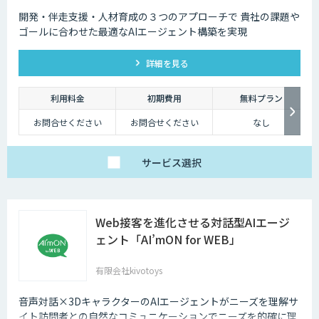
え、基本的なカスタマ
イズ（辞書構築・AI学
開発・伴走支援・人材育成の３つのアプローチで 貴社の課題や
習）に対応したプラ
ゴールに合わせた最適なAIエージェント構築を実現
ン。
個社最適化すること
で、複雑な図表や画像
が含まれたドキュメン
詳細を見る
トの構造化処理が可能
です。
【プレミアム】
利用料金
初期費用
無料プラン
アドバンスの内容に加
え、より高度なカスタ
お問合せください
お問合せください
なし
マイズ（高精度AI学
習・フォロー支援）に
対応するプラン。
販売サービス連携やオ
サービス
選択
ンプレミス環境への対
応など、個別要件に柔
軟にお応えします。
ベーシックプランは、
月額25万円（税別）～
にてご提供しておりま
Web接客を進化させる対話型AIエージ
す。
詳しくはお問い合わせ
ェント「AI’mON for WEB」
ください。
有限会社kivotoys
音声対話×3DキャラクターのAIエージェントがニーズを理解サ
イト訪問者との自然なコミュニケーションでニーズを的確に理