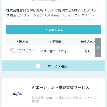
株式会社言語理解研究所（ILU）が提供するAPIサービス「デー
タ構造化ソリューション『DX-laei』（ディーエックス レ
イ）」は、AIエージェントやRAGの業務活用において課題とな
る「回答精度の低さ」や「利用者にプロンプト知識が求められ
詳細を見る
る」といった運用上の問題に対し、日本語に特化した自然言語
処理技術でアプローチします。 「DX-laei」は、ドキュメント
の構造化処理に加え、ユーザーの質問意図を意味的に再構成
利用料金
初期費用
無料プラン
し、最適な検索クエリへ変換する機能を備えています。これに
提供プランについて
より、生成AIの精度を左右する“入力精度”と“検索対象の整
お問い合わせください
なし
ご提供内容・サポート
備”の両面から、RAGやAIエージェントの回答品質を向上させ
範囲の違いに応じて、
以下の3プランをご用
ます。
意しています。
サービス
選択
【ベーシック】
汎用的な高精度ドキュ
メント構造化および検
索クエリ生成APIをご
利用いただけるプラ
ン。
AIエージェント構築支援サービス
DX-laeiの基本的な機能
を、高精度でありなが
らコストを抑えてご利
用いただけます。
株式会社Beyont（旧社名：株式会社スキルアップ
NeXt）
【アドバンス】
ベーシックの機能に加