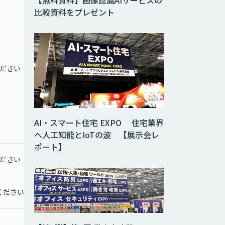
【無料資料】画像認識AIサービスの
比較資料をプレゼント
ださい
お問合せください
AI・スマート住宅 EXPO 住宅業界
へ人工知能とIoTの波 【展示会レ
ポート】
ださい
お問合せください
ください
お問合わせください