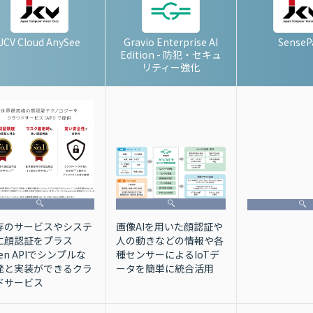
JCV Cloud AnySee
Gravio Enterprise AI
SenseP
Edition - 防犯・セキュ
リティー強化
画像AIを用いた顔認証や
存のサービスやシステ
人の動きなどの情報や各
に顔認証をプラス
種センサーによるIoTデ
en APIでシンプルな
ータを簡単に統合活用
発と実装ができるクラ
ドサービス