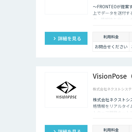
〜FRONTEOが提
上でデータを送付す
ク、情報持ち出し、
見と早期対応に役立
利用料金
詳細を見る
お問合せください
VisionPo
株式会社ネクストシステ
株式会社ネクストシス
格情報をリアルタイム
トウェア開発キット
ず商用利用や研究・
利用料金
詳細を見る