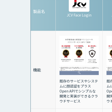
製品名
JCV Face Login
機能
既存のサービスやシステ
既
ムに顔認証をプラス
ム
Open APIでシンプルな
Op
開発と実装ができるクラ
開
ウドサービス
ウ