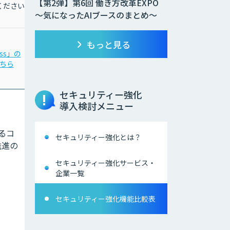
【第2弾】第6回 働き方改革EXPO
ください
お問合わせください
～気になったAIブースのまとめ～
もっと見る
ass」の
「LINE eKYC」の
ちら
詳細はこちら
セキュリティー強化
導入検討メニュー
よるコ
セキュリティー強化とは？
推進の
セキュリティー強化サービス・
企業一覧
セキュリティー強化機能比較表