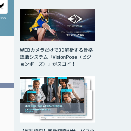
ass
LINE eKYC
WEBカメラだけで3D解析する骨格
認識システム「VisionPose（ビジ
ョンポーズ）」がスゴイ！
LINEだからできる、スム
ーズで ストレスのないオ
ンライン本人確認