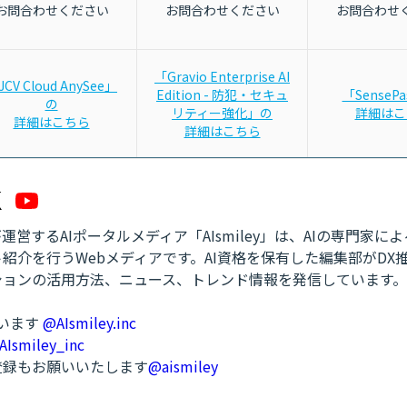
お問合わせください
お問合わせください
お問合わせ
「Gravio Enterprise AI
JCV Cloud AnySee」
Edition - 防犯・セキュ
「SenseP
の
リティー強化」の
詳細はこ
詳細はこちら
詳細はこちら
営するAIポータルメディア「AIsmiley」は、AIの専門家に
紹介を行うWebメディアです。AI資格を保有した編集部がDX
ションの活用方法、ニュース、トレンド情報を発信しています。
ています
@AIsmiley.inc
AIsmiley_inc
ル登録もお願いいたします
@aismiley