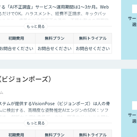
案する「AI不正調査」サービス〜運用期間は1～3か月。Web
るだけでOK。ハラスメント、経費不正請求、キックバッ
サー
カルテル・癒着など企業不正の予兆、不穏な動きの早期発
選
もっと見る
ちます。
初期費用
無料プラン
無料トライアル
お問合せください
お問合せください
お問合せください
se（ビジョンポーズ）
ム
テムが提供するVisionPose（ビジョンポーズ）は人の骨
に検出する、高精度な姿勢推定AIエンジンのSDK：ソフ
サー
です。 解析から得た骨格データは、用途やジャンルを問わ
選
もっと見る
開発に利用できます。
初期費用
無料プラン
無料トライアル