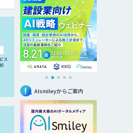
ビス
択
AIsmileyからご案内