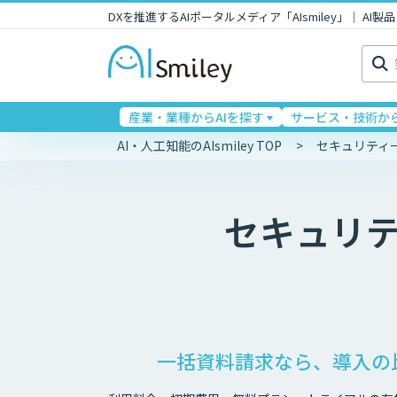
DXを推進するAIポータルメディア「AIsmiley」｜ A
検
索:
産業・業種からAIを探す
サービス・技術から
AI・人工知能のAIsmiley TOP
セキュリティ
セキュリ
一括資料請求なら、導入の