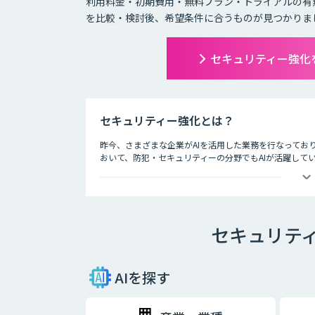
利用料金・初期費用・無料プラン・トライアルの有
を比較・検討後、希望条件に合うものが見つかりま
セキュリティー強化
セキュリティー強化とは？
昨今、さまざまな企業がAIを活用した業務を行なってお
おいて、防犯・セキュリティーの分野でもAIが活躍して
ライブ会場に導入した顔認証システムでチケット転売を防
など、防犯・セキュリティー業界でAIが導入されている
技術の進歩により、犯罪もより悪質なものへと進化して
セキュリテ
守る上でも、AIの導入は大きな価値をもたらしています
AIを探す