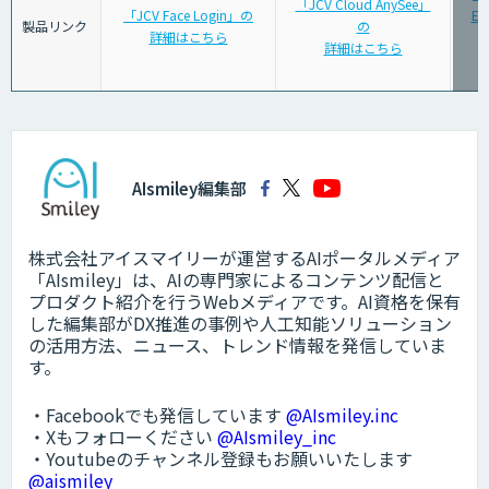
「JCV Cloud AnySee」
「JCV Face Login」の
Ed
製品リンク
の
詳細はこちら
詳細はこちら
AIsmiley編集部
株式会社アイスマイリーが運営するAIポータルメディア
「AIsmiley」は、AIの専門家によるコンテンツ配信と
プロダクト紹介を行うWebメディアです。AI資格を保有
した編集部がDX推進の事例や人工知能ソリューション
の活用方法、ニュース、トレンド情報を発信していま
す。
・Facebookでも発信しています
@AIsmiley.inc
・Xもフォローください
@AIsmiley_inc
・Youtubeのチャンネル登録もお願いいたします
@aismiley