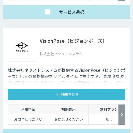
サービス
選択
VisionPose（ビジョンポーズ）
株式会社ネクストシステム
株式会社ネクストシステムが提供するVisionPose（ビジョンポ
ーズ）は人の骨格情報をリアルタイムに検出する、高精度な姿
勢推定AIエンジンのSDK：ソフトウェア開発キットです。 解析
から得た骨格データは、用途やジャンルを問わず商用利用や研
詳細を見る
究・開発に利用できます。
利用料金
初期費用
無料プラン
お問合せください
お問合せください
なし