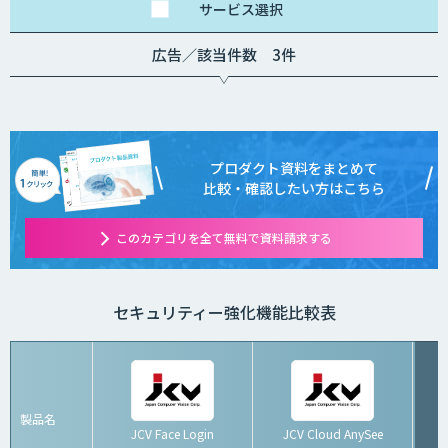
サービス
選択
広告／該当件数 3件
プロダクト資料をまとめて
比較・確認したい方はこちら
このカテゴリを全て無料で資料請求する
セキュリティー強化機能比較表
製品名
JCV Face Login
JCV Cloud AnySee
G