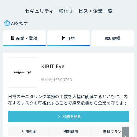
ー業界でAIが導入されている事例は数多くあります。
セキュリティー強化サービス・企業一覧
技術の進歩により、犯罪もより悪質なものへと進化してしまっているのが
現状です。その悪質な犯罪からユーザーの身を守る上でも、AIの導入は大
AIを探す
きな価値をもたらしています。
産業・業種
目的
規模
KIBIT Eye
株式会社FRONTEO
日常のモニタリング業務の工数を大幅に削減するとともに、内
在するリスクを可視化することで経営危機から企業を守ります
詳細を見る
利用料金
初期費用
無料プラン