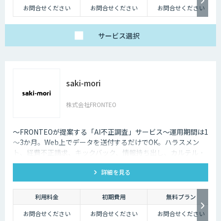
お問合せください
お問合せください
お問合せください
サービス
選択
saki-mori
株式会社FRONTEO
〜FRONTEOが提案する「AI不正調査」サービス〜運用期間は1
～3か月。Web上でデータを送付するだけでOK。ハラスメン
ト、経費不正請求、キックバック、情報持ち出し、カルテル・
癒着など企業不正の予兆、不穏な動きの早期発見と早期対応に
詳細を見る
役立ちます。
利用料金
初期費用
無料プラン
お問合せください
お問合せください
お問合せください