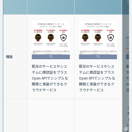
Ed
機能
画
既存のサービスやシス
既存のサービスやシス
や
テムに顔認証をプラス
テムに顔認証をプラス
や
Open APIでシンプルな
Open APIでシンプルな
I
開発と実装ができるク
開発と実装ができるク
活
ラウドサービス
ラウドサービス
Gr
準
円
Gra
E