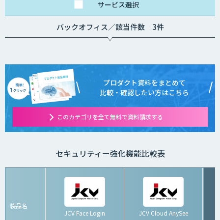
サービス
選択
バックオフィス／該当件数 3件
プロダクト資料をまとめて
比較・確認したい方はこちら
このカテゴリを全て無料で資料請求する
セキュリティー強化機能比較表
製品名
JCV Face Login
JCV Cloud AnySee
G