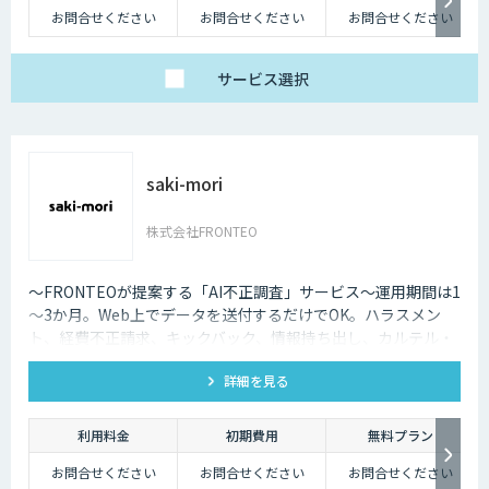
お問合せください
お問合せください
お問合せください
サービス
選択
saki-mori
株式会社FRONTEO
〜FRONTEOが提案する「AI不正調査」サービス〜運用期間は1
～3か月。Web上でデータを送付するだけでOK。ハラスメン
ト、経費不正請求、キックバック、情報持ち出し、カルテル・
癒着など企業不正の予兆、不穏な動きの早期発見と早期対応に
詳細を見る
役立ちます。
利用料金
初期費用
無料プラン
お問合せください
お問合せください
お問合せください