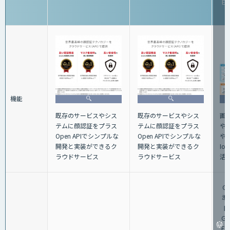
Ed
機能
画
既存のサービスやシス
既存のサービスやシス
や
テムに顔認証をプラス
テムに顔認証をプラス
や
Open APIでシンプルな
Open APIでシンプルな
I
開発と実装ができるク
開発と実装ができるク
活
ラウドサービス
ラウドサービス
Gr
準
円
Gra
E