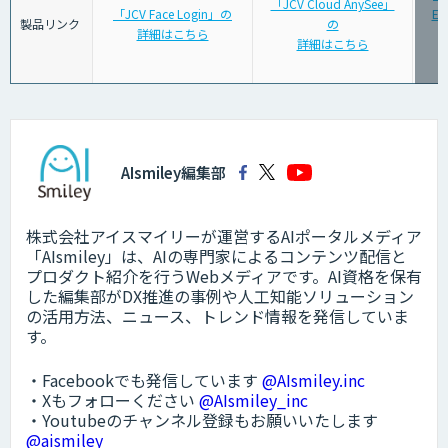
「JCV Cloud AnySee」
「JCV Face Login」の
Ed
製品リンク
の
詳細はこちら
詳細はこちら
AIsmiley編集部
株式会社アイスマイリーが運営するAIポータルメディア
「AIsmiley」は、AIの専門家によるコンテンツ配信と
プロダクト紹介を行うWebメディアです。AI資格を保有
した編集部がDX推進の事例や人工知能ソリューション
の活用方法、ニュース、トレンド情報を発信していま
す。
・Facebookでも発信しています
@AIsmiley.inc
・Xもフォローください
@AIsmiley_inc
・Youtubeのチャンネル登録もお願いいたします
@aismiley