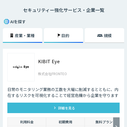
ー業界でAIが導入されている事例は数多くあります。
セキュリティー強化サービス・企業一覧
技術の進歩により、犯罪もより悪質なものへと進化してしまっているのが
現状です。その悪質な犯罪からユーザーの身を守る上でも、AIの導入は大
AIを探す
きな価値をもたらしています。
産業・業種
目的
規模
KIBIT Eye
株式会社FRONTEO
日常のモニタリング業務の工数を大幅に削減するとともに、内
在するリスクを可視化することで経営危機から企業を守ります
詳細を見る
利用料金
初期費用
無料プラン