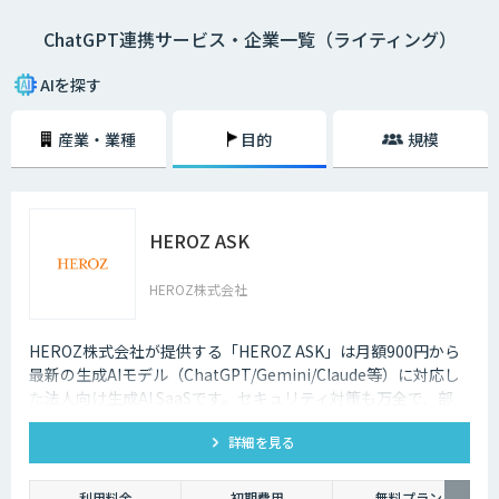
ChatGPT連携サービス・企業一覧（ライティング）
AIを探す
産業・業種
目的
規模
HEROZ ASK
HEROZ株式会社
HEROZ株式会社が提供する「HEROZ ASK」は月額900円から
最新の生成AIモデル（ChatGPT/Gemini/Claude等）に対応し
た法人向け生成AI SaaSです。セキュリティ対策も万全で、部
署・グループごとの活用が可能です。RAGやダッシュボードの
詳細を見る
搭載から議事録やOCR、スライド生成等のオプション機能も充
実しており、社内の生成AI活用の促進、定着までを伴走して支
援します。
利用料金
初期費用
無料プラン