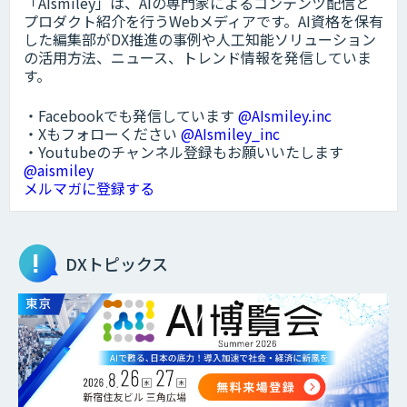
「AIsmiley」は、AIの専門家によるコンテンツ配信と
プロダクト紹介を行うWebメディアです。AI資格を保有
した編集部がDX推進の事例や人工知能ソリューション
の活用方法、ニュース、トレンド情報を発信していま
す。
・Facebookでも発信しています
@AIsmiley.inc
・Xもフォローください
@AIsmiley_inc
・Youtubeのチャンネル登録もお願いいたします
@aismiley
メルマガに登録する
DXトピックス