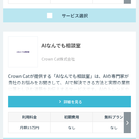
サービス
選択
AIなんでも相談室
Crown Cat株式会社
Crown Catが提供する「AIなんでも相談室」は、AIの専門家が
貴社のお悩みをお聞きして、 AIで解決できる方法と実際の業務
に落とし込む道筋をお伝えするサービスです。AIのトレンドや
最新の事例はもちろん、自社にあった活用を安価にクイックに
詳細を見る
知ることができます。
利用料金
初期費用
無料プラン
月額15万円
なし
なし