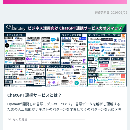
最終更新日: 2026/08/06
ChatGPT連携サービスとは？
OpenAIが開発した言語モデルの一つです。 言語データを解析し理解する
ための人工知能がテキストのパターンを学習してそのパターンを元にテキ
ストを生成したり自然言語のタスクを実行したりすることができます。
ChatGPTの最大の特徴として、人間との自然な対話を模倣することがで
もっと見る
き、多くの企業や研究者によりさまざまな応用分野で活用されています。