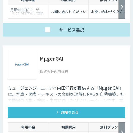
月額900円/ユーザー
お問い合わせください
お問い合わせください
※29ID以下のご契約
は、月額1,980円/ユー
ザー
サービス
選択
MµgenGAI
株式会社内田洋行
ミュージェンジーエーアイ内田洋行が提供する「MµgenGAI」
は、写真・図表・テキストの文脈を理解しRAGを自動構築。社
内情報の収集・検索・生成に適したAIソリューションです。業
種を問わず業務効率とナレッジ活用を支援します。
詳細を見る
利用料金
初期費用
無料プラン