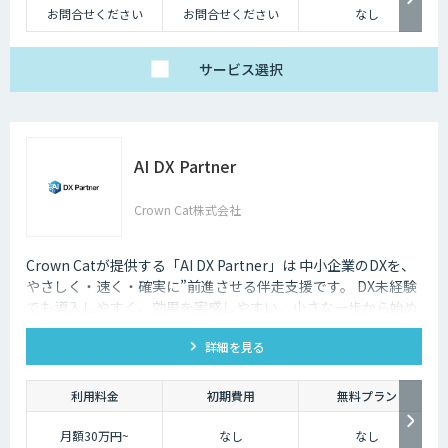
お問合せください
お問合せください
なし
サービス
選択
AI DX Partner
Crown Cat株式会社
Crown Catが提供する「AI DX Partner」は 中小企業のDXを、
やさしく・速く・確実に”前進させる伴走支援です。 DX未経験
でも導入しやすく、効果を実感しやすい、小さな一歩から始め
るDX支援サービスです。 AI DX Partnerは、大手企業のDX支援
詳細を見る
で培ったノウハウをベースに、 地方・中小企業のための“現実
的なDX”を設計・実装・運用まで一貫して支援いたします。 私
たちは、コンサル×開発×AIの力で、現場に寄り添った 『ちょ
利用料金
初期費用
無料プラン
うどいいDX』を実現します。
月額30万円~
なし
なし