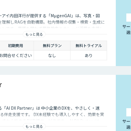
アイ内田洋行が提供する「MµgenGAI」は、写真・図
を理解しRAGを自動構築。社内情報の収集・検索・生成に
サー
ションです。業種を問わず業務効率とナレッジ活用を支援し
選
もっと見る
初期費用
無料プラン
無料トライアル
お問合せください
なし
あり
r
する「AI DX Partner」は 中小企業のDXを、やさしく・速
る伴走支援です。 DX未経験でも導入しやすく、効果を実
から始めるDX支援サービスです。 AI DX Partnerは、
サー
もっと見る
選
培ったノウハウをベースに、 地方・中小企業のための“現