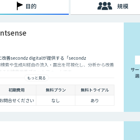
目的
規模
entsense
secondz digitalが提供する「secondz
は、AI検索や生成AI経由の流入・露出を可視化し、分析から改善
サー
するAI検索改善プラットフォームです。
選
もっと見る
初期費用
無料プラン
無料トライアル
お問合せください
なし
あり