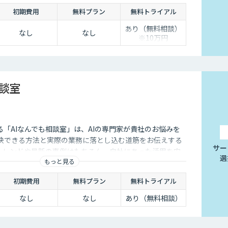
実装・運用まで一貫して支援いたします。 私たちは、コン
初期費用
無料プラン
無料トライアル
で、現場に寄り添った 『ちょうどいいDX』を実現します。
あり（無料相談）
なし
なし
※10万円
相談室
供する「AIなんでも相談室」は、AIの専門家が貴社のお悩みを
解決できる方法と実際の業務に落とし込む道筋をお伝えする
サー
のトレンドや最新の事例はもちろん、自社にあった活用を安
選
もっと見る
ことができます。
初期費用
無料プラン
無料トライアル
なし
なし
あり（無料相談）