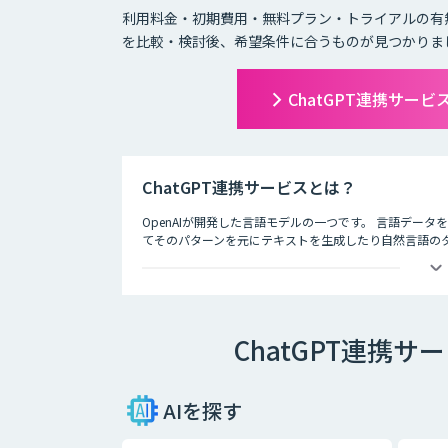
利用料金・初期費用・無料プラン・トライアルの有
を比較・検討後、希望条件に合うものが見つかりま
ChatGPT連携サー
ChatGPT連携サービスとは？
OpenAIが開発した言語モデルの一つです。 言語デー
てそのパターンを元にテキストを生成したり自然言語のタス
徴として、人間との自然な対話を模倣することができ、
す。
ChatGPT連携
AIを探す