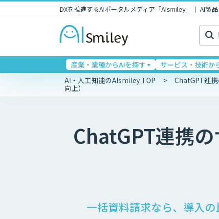
DXを推進するAIポータルメディア「AIsmiley」｜ A
検
索:
産業・業種からAIを探す
サービス・技術から
AI・人工知能のAIsmiley TOP
ChatGPT
向上）
ChatGPT連携
の
一括資料請求なら、導入の