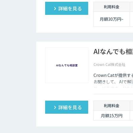
実的なDX”を設計・
利用料金
詳細を見る
サル×開発×AIの力
月額30万円~
AIなんでも
Crown Cat株式会社
Crown Catが提
お聞きして、 AIで
サービスです。AI
価にクイックに知る
利用料金
詳細を見る
月額15万円