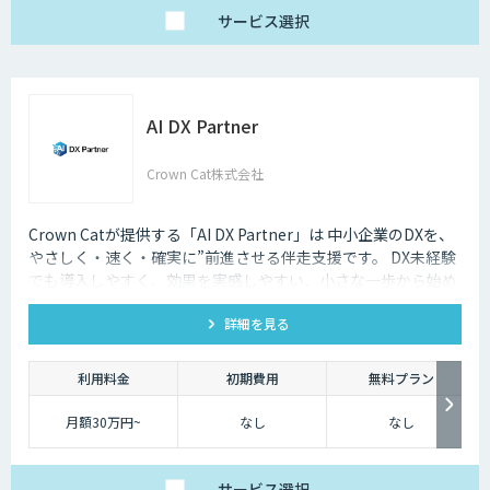
サービス
選択
AI DX Partner
Crown Cat株式会社
Crown Catが提供する「AI DX Partner」は 中小企業のDXを、
やさしく・速く・確実に”前進させる伴走支援です。 DX未経験
でも導入しやすく、効果を実感しやすい、小さな一歩から始め
るDX支援サービスです。 AI DX Partnerは、大手企業のDX支援
詳細を見る
で培ったノウハウをベースに、 地方・中小企業のための“現実
的なDX”を設計・実装・運用まで一貫して支援いたします。 私
たちは、コンサル×開発×AIの力で、現場に寄り添った 『ちょ
利用料金
初期費用
無料プラン
うどいいDX』を実現します。
月額30万円~
なし
なし
サービス
選択