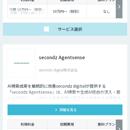
月額 10万円〜（税別・
50万円〜（税別）
なし
規模／利用人数により
個別見積）
サービス
選択
secondz Agentsense
secondz digital株式会社
AI検索成果を継続的に改善secondz digitalが提供する
「secondz Agentsense」は、AI検索や生成AI経由の流入・露
出を可視化し、分析から改善施策の実行まで支援するAI検索改
善プラットフォームです。
詳細を見る
利用料金
初期費用
無料プラン