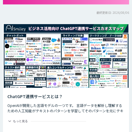
最終更新日: 2026/08/06
ChatGPT連携サービスとは？
OpenAIが開発した言語モデルの一つです。 言語データを解析し理解する
ための人工知能がテキストのパターンを学習してそのパターンを元にテキ
ストを生成したり自然言語のタスクを実行したりすることができます。
ChatGPTの最大の特徴として、人間との自然な対話を模倣することがで
もっと見る
き、多くの企業や研究者によりさまざまな応用分野で活用されています。