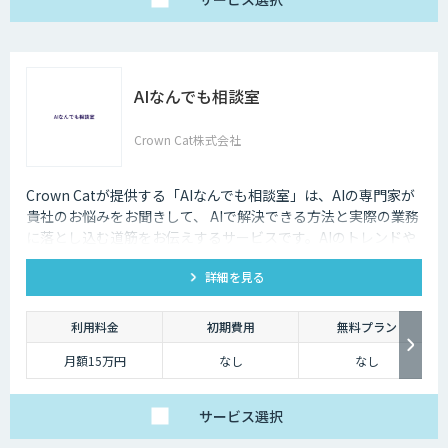
AIなんでも相談室
Crown Cat株式会社
Crown Catが提供する「AIなんでも相談室」は、AIの専門家が
貴社のお悩みをお聞きして、 AIで解決できる方法と実際の業務
に落とし込む道筋をお伝えするサービスです。AIのトレンドや
最新の事例はもちろん、自社にあった活用を安価にクイックに
詳細を見る
知ることができます。
利用料金
初期費用
無料プラン
月額15万円
なし
なし
サービス
選択