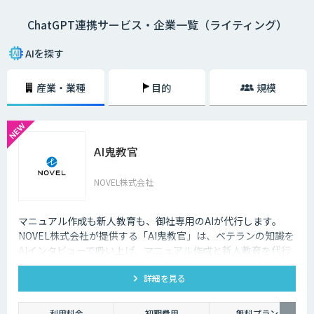
ChatGPT連携サービス・企業一覧（ライティング）
AIを探す
産業・業種
目的
規模
AI鬼教官
NOVEL株式会社
マニュアル作成も新人教育も、御社専用のAIが代行します。
NOVEL株式会社が提供する「AI鬼教官」は、ベテランの知識を
AIインタビューで吸い上げ、マニュアル作成と新人教育を代行
するAI教育係です。24時間・出典つきで新人の質問に答えま
詳細を見る
す。
利用料金
初期費用
無料プラン