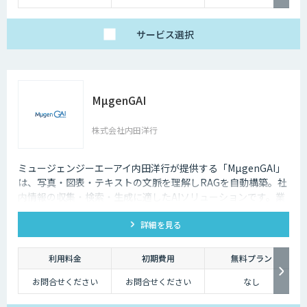
は、月額1,980円/ユー
ザー
サービス
選択
MµgenGAI
株式会社内田洋行
ミュージェンジーエーアイ内田洋行が提供する「MµgenGAI」
は、写真・図表・テキストの文脈を理解しRAGを自動構築。社
内情報の収集・検索・生成に適したAIソリューションです。業
種を問わず業務効率とナレッジ活用を支援します。
詳細を見る
利用料金
初期費用
無料プラン
お問合せください
お問合せください
なし