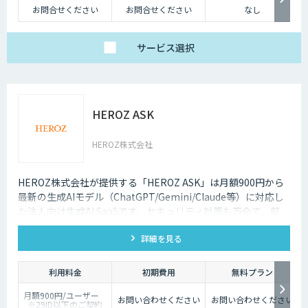
お問合せください
お問合せください
なし
サービス
選択
HEROZ ASK
HEROZ株式会社
HEROZ株式会社が提供する「HEROZ ASK」は月額900円から
最新の生成AIモデル（ChatGPT/Gemini/Claude等）に対応し
た法人向け生成AI SaaSです。セキュリティ対策も万全で、部
署・グループごとの活用が可能です。RAGやダッシュボードの
詳細を見る
搭載から議事録やOCR、スライド生成等のオプション機能も充
実しており、社内の生成AI活用の促進、定着までを伴走して支
援します。
利用料金
初期費用
無料プラン
月額900円/ユーザー
お問い合わせください
お問い合わせください
※29ID以下のご契約