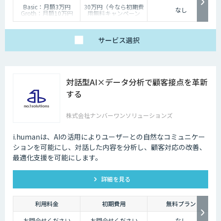
Basic：月額3万円
30万円（今なら初期費
なし
Groth：月額10万円
用無料キャンペーン
Enterprise：月額20万
中）
円
Trial：各プランの半
サービス
選択
額 ３０日間限定
対話型AI×データ分析で顧客接点を革新
する
株式会社ナンバーワンソリューションズ
i.humanは、AIの活用によりユーザーとの自然なコミュニケー
ションを可能にし、対話した内容を分析し、顧客対応の改善、
最適化支援を可能にします。
詳細を見る
利用料金
初期費用
無料プラン
お問合せください
お問合せください
なし