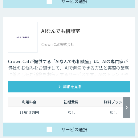
サービス
選択
AIなんでも相談室
Crown Cat株式会社
Crown Catが提供する「AIなんでも相談室」は、AIの専門家が
貴社のお悩みをお聞きして、 AIで解決できる方法と実際の業務
に落とし込む道筋をお伝えするサービスです。AIのトレンドや
最新の事例はもちろん、自社にあった活用を安価にクイックに
詳細を見る
知ることができます。
利用料金
初期費用
無料プラン
月額15万円
なし
なし
サービス
選択