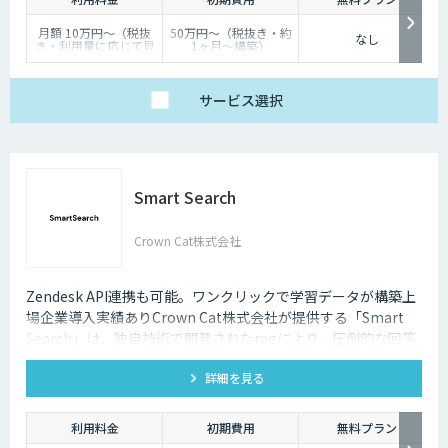
月額 10万円〜（税抜
50万円〜（税抜き・約
なし
き・利用量に応じて見
1ヶ月〜構築）
積り）
サービス
選択
Smart Search
Crown Cat株式会社
Zendesk API連携も可能。ワンクリックで学習データが構築上
場企業導入実績ありCrown Cat株式会社が提供する「Smart
Search」は、独自技術で開発されたragにより、圧倒的な回答
精度を誇るAIチャットボットです。また回答精度が悪い時は管
詳細を見る
理画面から簡単にご自身でチューニングができる、簡単でかつ
高精度な特徴があります。
利用料金
初期費用
無料プラン