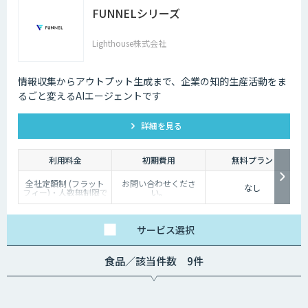
FUNNELシリーズ
Lighthouse株式会社
情報収集からアウトプット生成まで、企業の知的生産活動をま
るごと変えるAIエージェントです
詳細を見る
利用料金
初期費用
無料プラン
全社定額制 (フラット
お問い合わせくださ
なし
フィー)・人数無制限で
い。
ご利用いただけます。
詳細はお問い合わせく
ださい。
サービス
選択
食品／該当件数 9件