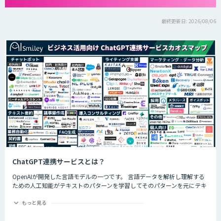
最終更新日: 2026/08/06
ChatGPT連携サービスとは？
OpenAIが開発した言語モデルの一つです。 言語データを解析し理解する
ための人工知能がテキストのパターンを学習してそのパターンを元にテキ
ストを生成したり自然言語のタスクを実行したりすることができます。
ChatGPTの最大の特徴として、人間との自然な対話を模倣することがで
もっと見る
き、多くの企業や研究者によりさまざまな応用分野で活用されています。