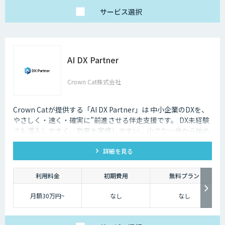
サービス
選択
AI DX Partner
Crown Cat株式会社
Crown Catが提供する「AI DX Partner」は 中小企業のDXを、
やさしく・速く・確実に”前進させる伴走支援です。 DX未経験
でも導入しやすく、効果を実感しやすい、小さな一歩から始め
るDX支援サービスです。 AI DX Partnerは、大手企業のDX支援
詳細を見る
で培ったノウハウをベースに、 地方・中小企業のための“現実
的なDX”を設計・実装・運用まで一貫して支援いたします。 私
たちは、コンサル×開発×AIの力で、現場に寄り添った 『ちょ
利用料金
初期費用
無料プラン
うどいいDX』を実現します。
月額30万円~
なし
なし