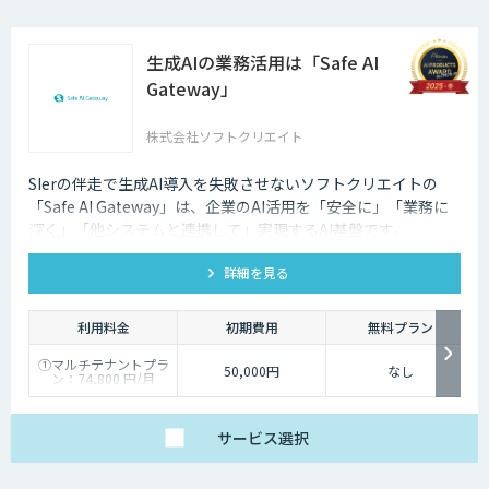
生成AIの業務活用は「Safe AI
Gateway」
株式会社ソフトクリエイト
SIerの伴走で生成AI導入を失敗させないソフトクリエイトの
「Safe AI Gateway」は、企業のAI活用を「安全に」「業務に
深く」「他システムと連携して」実現するAI基盤です。
kintone・Salesforce連携にも対応します。
詳細を見る
利用料金
初期費用
無料プラン
①マルチテナントプラ
50,000円
なし
ン：74,800 円/月
②スタータープラン：
49,800円/月
③スタンダードプラ
ン：89,800円/月
サービス
選択
④ワイドプラン：
149,800円/月