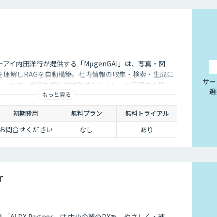
アイ内田洋行が提供する「MµgenGAI」は、写真・図
を理解しRAGを自動構築。社内情報の収集・検索・生成に
サー
ションです。業種を問わず業務効率とナレッジ活用を支援し
選
もっと見る
初期費用
無料プラン
無料トライアル
お問合せください
なし
あり
r
する「AI DX Partner」は 中小企業のDXを、やさしく・速