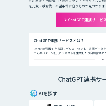
利用料金・初期費用・無料プラン・トライアルの有
を比較・検討後、希望条件に合うものが見つかりま
ChatGPT連携サー
ChatGPT連携サービスとは？
OpenAIが開発した言語モデルの一つです。 言語デー
てそのパターンを元にテキストを生成したり自然言語のタス
徴として、人間との自然な対話を模倣することができ、
す。
ChatGPT連
AIを探す