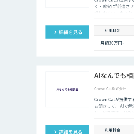
く・確実に”前進させ
感しやすい、小さな一歩
大手企業のDX支援で
実的なDX”を設計・
利用料金
詳細を見る
サル×開発×AIの力
月額30万円~
AIなんでも
Crown Cat株式会社
Crown Catが提
お聞きして、 AIで
サービスです。AI
価にクイックに知る
利用料金
詳細を見る