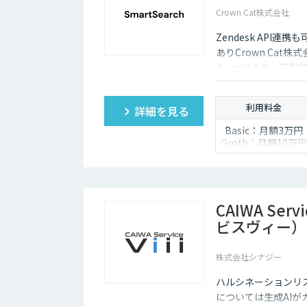
Crown Cat株式会社
Zendesk AP
ありCrown Cat株
たragにより、圧倒
悪い時は管理画面か
度な特徴があります
利用料金
詳細を見る
Basic：月額3万円
Groth：月額10万円
Enterprise：月額2
万円
Trial：各プランの
額 ３０日間限定
CAIWA Ser
ビスヴィー）
株式会社シナジー
ハルシネーションリ
については⽣成AIが