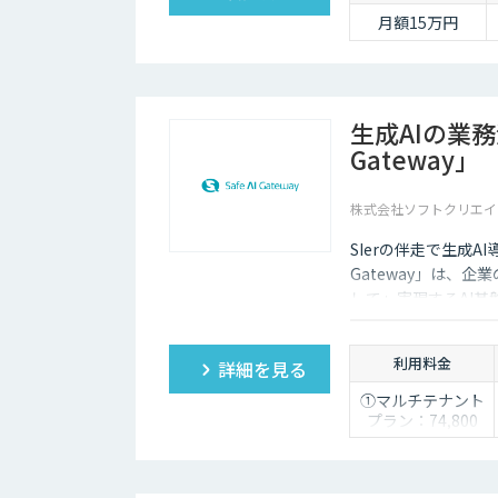
月額15万円
生成AIの業務活
Gateway」
株式会社ソフトクリエイ
SIerの伴走で生成A
Gateway」は、
して」実現するAI基盤で
利用料金
詳細を見る
①マルチテナント
プラン：74,800
円/月
②スタータープラ
ン：49,800円/月