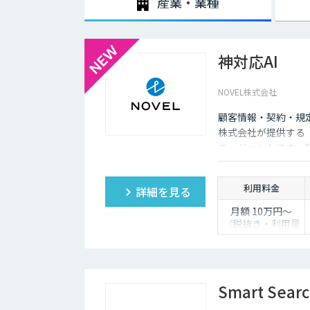
産業・業種
神対応AI
NOVEL株式会社
顧客情報・契約・規
株式会社が提供する「
エージェントです。
し、自動送信か下書
利用料金
詳細を見る
月額 10万円〜
（税抜き・利用量
に応じて見積り）
Smart Sear