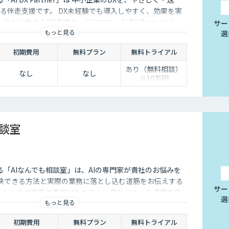
る伴走支援です。 DX未経験でも導入しやすく、効果を実
から始めるDX支援サービスです。 AI DX Partnerは、
サー
もっと見る
選
培ったノウハウをベースに、 地方・中小企業のための“現
実装・運用まで一貫して支援いたします。 私たちは、コン
初期費用
無料プラン
無料トライアル
で、現場に寄り添った 『ちょうどいいDX』を実現します。
あり（無料相談）
なし
なし
※10万円
相談室
供する「AIなんでも相談室」は、AIの専門家が貴社のお悩みを
解決できる方法と実際の業務に落とし込む道筋をお伝えする
サー
のトレンドや最新の事例はもちろん、自社にあった活用を安
選
もっと見る
ことができます。
初期費用
無料プラン
無料トライアル