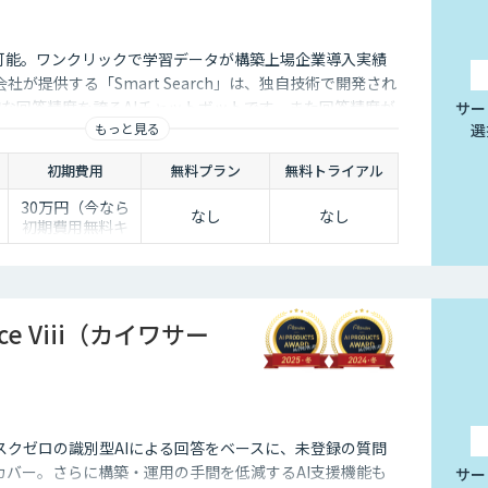
I連携も可能。ワンクリックで学習データが構築上場企業導入実績
式会社が提供する「Smart Search」は、独自技術で開発され
的な回答精度を誇るAIチャットボットです。また回答精度が
サー
もっと見る
選
ら簡単にご自身でチューニングができる、簡単でかつ高精
。
初期費用
無料プラン
無料トライアル
30万円（今なら
なし
なし
初期費用無料キ
0
ャンペーン中）
半
vice Viii（カイワサー
スクゼロの識別型AIによる回答をベースに、未登録の質問
カバー。さらに構築・運⽤の⼿間を低減するAI⽀援機能も
サー