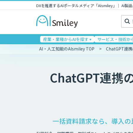
DXを推進するAIポータルメディア「AIsmiley」｜ A
検
索:
産業・業種からAIを探す
サービス・技術から
AI・人工知能のAIsmiley TOP
ChatGPT
ChatGPT連携
一括資料請求なら、導入の