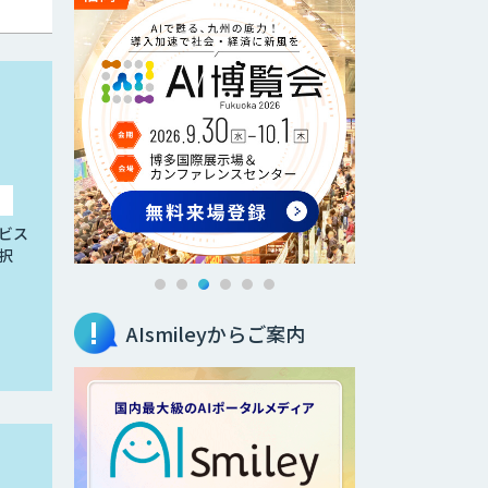
ビス
択
AIsmileyからご案内