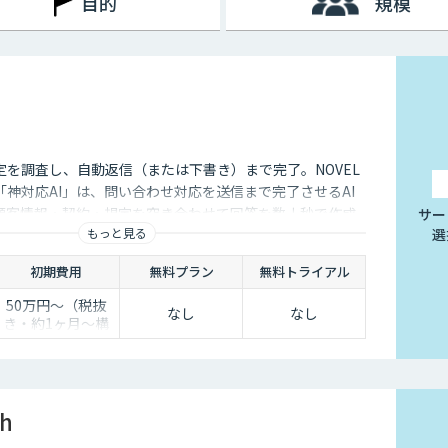
目的
規模
定を調査し、自動返信（または下書き）まで完了。NOVEL
神対応AI」は、問い合わせ対応を送信まで完了させるAI
顧客情報・契約・規定を突き合わせて回答を数十秒で作成
サー
もっと見る
選
き止めかを選べます。
初期費用
無料プラン
無料トライアル
50万円〜（税抜
なし
なし
き・約1ヶ月〜構
築）
ch