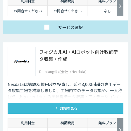
利用料金
初期費用
無料プラン
お問合せください
お問合せください
なし
サービス
選択
フィジカルAI・AIロボット向け教師デー
タ収集・作成
Datatang株式会社（Nexdata）
Nexdataは総額25億円超を投資し、延べ8,000㎡超の専用デー
タ収集工場を構築しました。工場内でのデータ収集や、一人称
視点（Ego-centric）の実環境データ収集・アノテーションか
ら、環境認識・意思決定・動作制御に対応した既製データセッ
詳細を見る
トまで、フィジカルAI開発を加速させる包括的なデータソリュ
ーションを提供いたします。
利用料金
初期費用
無料プラン