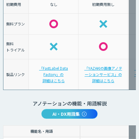
初期費用
なし
初期費用無し
無料プラン
無料
トライアル
「FastLabel Data
「YAZAKIの画像アノテ
「
製品リンク
Factory」の
ーションサービス」の
ー
詳細はこちら
詳細はこちら
アノテーションの機能・用語解説
AI・DX用語集
機能名・用語