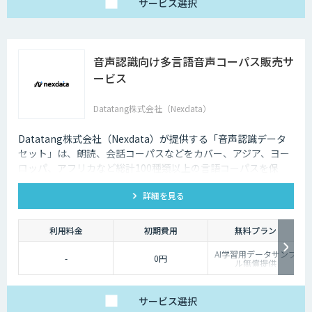
サービス
選択
音声認識向け多言語音声コーパス販売サ
ービス
Datatang株式会社（Nexdata）
Datatang株式会社（Nexdata）が提供する「音声認識データ
セット」は、朗読、会話コーパスなどをカバー、アジア、ヨー
ロッパ、アフリカなど総計100種類以上の言語コーパスを保
有、様々な音声認識・合成タスクに対応可能です。
詳細を見る
利用料金
初期費用
無料プラン
AI学習用データサンプ
-
0円
ル無償提供
サービス
選択