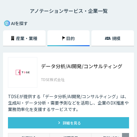
そんなアノテーションですが、近年はビッグデータ関連のサービスやAI市
アノテーションサービス・企業一覧
場が勢いを増しているという背景もあり、アノテーションの需要も高まり
つつある状況です。アノテーションは、対象となるデータに「意味を与え
る」という極めて重要な業務であり、大量のデータを分析していく上では
AIを探す
欠かせません。
産業・業種
目的
規模
データ分析/AI開発/コンサルティング
TDSE株式会社
TDSEが提供する「データ分析/AI開発/コンサルティング」は、
生成AI・データ分析・需要予測などを活用し、企業のDX推進や
業務効率化を支援するサービスです。
詳細を見る