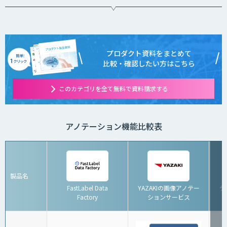
さい。
プロダクト資料をまとめて
比較・確認したい方はこちら
このカテゴリを全て無料で資料請求する
アノテーション機能比較表
製品名
FastLabel Data
YAZAKIの画像アノテー
デ
Factory
ションサービス