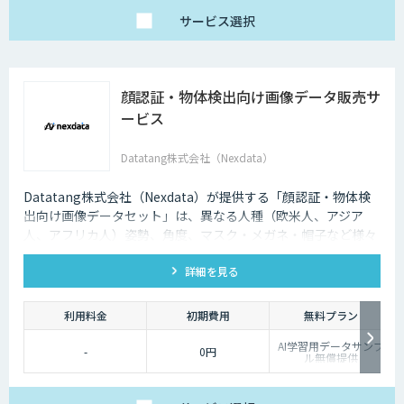
サービス
選択
顔認証・物体検出向け画像データ販売サ
ービス
Datatang株式会社（Nexdata）
Datatang株式会社（Nexdata）が提供する「顔認証・物体検
出向け画像データセット」は、異なる人種（欧米人、アジア
人、アフリカ人）姿勢、角度、マスク・メガネ・帽子など様々
な状況をカバー、総計500万枚を超えています。
詳細を見る
利用料金
初期費用
無料プラン
AI学習用データサンプ
-
0円
ル無償提供