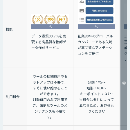
機能
データ品質99.7%を実
1
創業80年のグローバル
現する高品質な教師デ
迅
カンパニーである矢崎
ータ作成サービス
成
が高品質なアノテーシ
ク
ョンをご提供
デ
ツールの初期費用やセ
ットアップは不要で、
分類：¥5～
すぐに使い始めること
短形：¥10～
ができます。
キーポイント： ¥7～
利用料金
月額費用のみで利用で
※料金は要件によって
き、面倒なツールのメ
異なるため、お見積も
ンテナンスも不要で
りください
す。