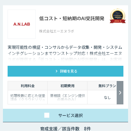
低コスト・短納期のAI受託開発
株式会社エーエヌラボ
実現可能性の検証・コンサルからデータ収集・開発・システム
インテグレーションまでワンストップ対応！株式会社エーエヌ
ラボが提供する「低コスト・短納期のAI受託開発」は、お客様
のニーズにピッタリ合った画像AIソリューション開発します。
詳細を見る
200件以上の実績。無料トライアルもあり、初めての方でも安
心してお任せください！
利用料金
初期費用
無料プラン
処理枚数に応じた従量
要相談（エンジン提供
なし
課金（クラウドソリュ
の場合のみ）
ーション）、オンプレ
ミス対応、エンジンの
一括提供など、ご要望
に応じて柔軟に対応し
サービス
選択
ます。データ処理のみ
希望する場合は、目安
として写真一枚あたり
育成支援／該当件数 8件
数円程度とお考えくだ