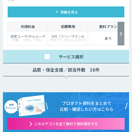
詳細を見る
利用料金
初期費用
無料プラン
通常ユーザ/Proユーザ
0円（フリープランお
あり
収集： 5円～/ 7円～
申込で1,000point付与
分類： 2円～/ 3円～
のキャンペーン実施）
短形： 5円～/ 6円～
多角形： 10円～ / 15
円～
サービス
選択
塗潰し： 20円～ / 30
円～
AI開発に関わるデータ
品質・保全支援／該当件数 16件
作業は多岐にわたる
為、個別見積りとなり
ます。
プロダクト資料をまとめて
比較・確認したい方はこちら
このカテゴリを全て無料で資料請求する