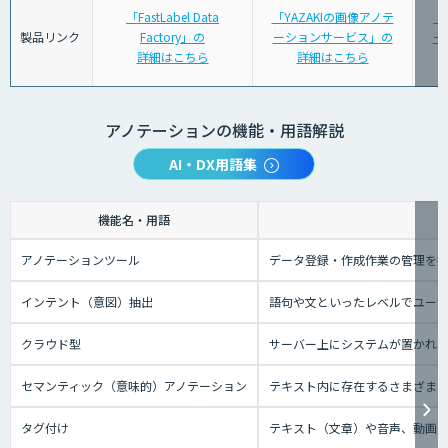
「FastLabel Data
「YAZAKIの画像アノテ
「
製品リンク
Factory」の
ーションサービス」の
ー
詳細はこちら
詳細はこちら
アノテーションの機能・用語解説
AI・DX用語集
機能名・用語
アノテーションツール
データ登録・作成作業の管理を
インテント（意図）抽出
語句や文といったレベルでユー
クラウド型
サーバー上にシステムが置かれてい
セマンティック（意味的）アノテーション
テキスト内に存在するさまざま
タグ付け
テキスト（文章）や音声、動画と