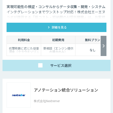
実現可能性の検証・コンサルからデータ収集・開発・システム
インテグレーションまでワンストップ対応！株式会社エーエヌ
ラボが提供する「低コスト・短納期のAI受託開発」は、お客様
のニーズにピッタリ合った画像AIソリューション開発します。
詳細を見る
200件以上の実績。無料トライアルもあり、初めての方でも安
心してお任せください！
利用料金
初期費用
無料プラン
処理枚数に応じた従量
要相談（エンジン提供
なし
課金（クラウドソリュ
の場合のみ）
ーション）、オンプレ
ミス対応、エンジンの
一括提供など、ご要望
に応じて柔軟に対応し
サービス
選択
ます。データ処理のみ
希望する場合は、目安
として写真一枚あたり
数円程度とお考えくだ
さい。
アノテーション統合ソリューション
株式会社Nextremer