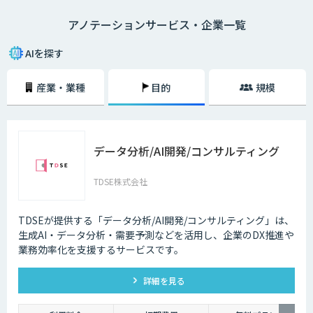
そんなアノテーションですが、近年はビッグデータ関連のサービスやAI市
アノテーションサービス・企業一覧
場が勢いを増しているという背景もあり、アノテーションの需要も高まり
つつある状況です。アノテーションは、対象となるデータに「意味を与え
る」という極めて重要な業務であり、大量のデータを分析していく上では
AIを探す
欠かせません。
産業・業種
目的
規模
データ分析/AI開発/コンサルティング
TDSE株式会社
TDSEが提供する「データ分析/AI開発/コンサルティング」は、
生成AI・データ分析・需要予測などを活用し、企業のDX推進や
業務効率化を支援するサービスです。
詳細を見る