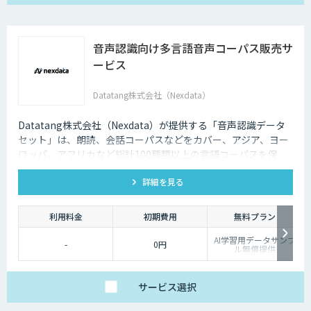
音声認識向け多言語音声コーパス販売サ
ービス
Datatang株式会社（Nexdata）
Datatang株式会社（Nexdata）が提供する「音声認識データ
セット」は、朗読、会話コーパスなどをカバー、アジア、ヨー
ロッパ、アフリカなど総計100種類以上の言語コーパスを保
有、様々な音声認識・合成タスクに対応可能です。
詳細を見る
利用料金
初期費用
無料プラン
AI学習用データサンプ
-
0円
ル無償提供
サービス
選択