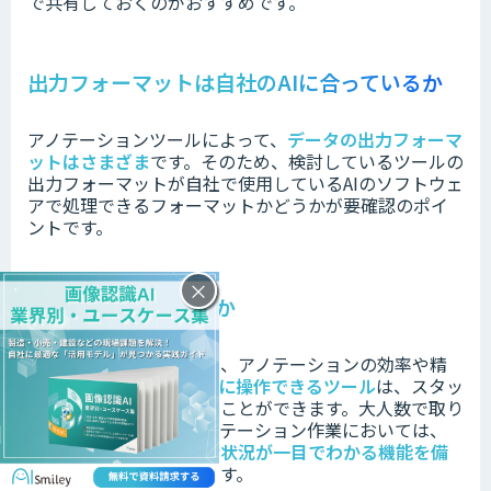
で共有しておくのがおすすめです。
出力フォーマットは自社のAIに合っているか
アノテーションツールによって、
データの出力フォーマ
ットはさまざま
です。
そのため、検討しているツールの
出力フォーマットが
自社で使用しているAIのソフトウェ
アで処理できるフォーマットかどうかが要確認のポイ
ントです。
×
操作性・機能は良いか
ツールの操作性の高さは、アノテーションの効率や精
度に影響します。
直感的に操作できるツール
は、スタッ
フ教育のコストを抑えることができます。
大人数で取り
組むような大規模なアノテーション作業においては、
タスクのアサインや進捗状況が一目でわかる機能を備
えたツール
がおすすめです。