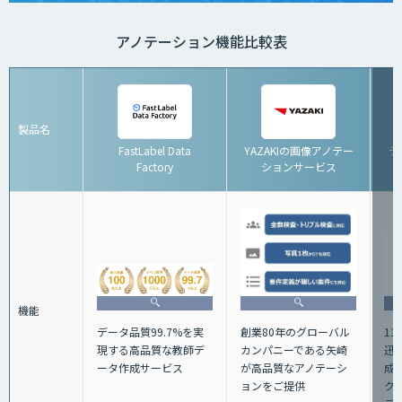
アノテーション機能比較表
製品名
FastLabel Data
YAZAKIの画像アノテー
デ
Factory
ションサービス
機能
データ品質99.7%を実
1
創業80年のグローバル
現する高品質な教師デ
迅
カンパニーである矢崎
ータ作成サービス
成
が高品質なアノテーシ
ク
ョンをご提供