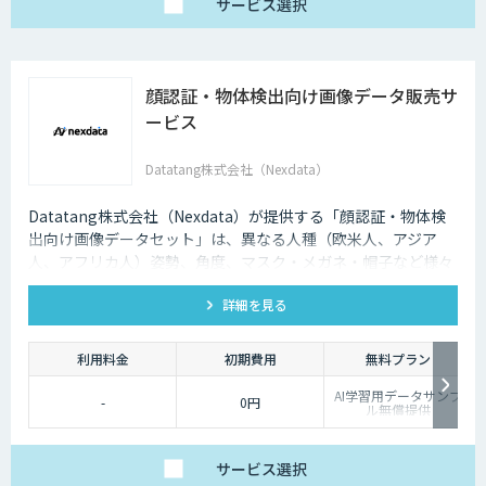
サービス
選択
顔認証・物体検出向け画像データ販売サ
ービス
Datatang株式会社（Nexdata）
Datatang株式会社（Nexdata）が提供する「顔認証・物体検
出向け画像データセット」は、異なる人種（欧米人、アジア
人、アフリカ人）姿勢、角度、マスク・メガネ・帽子など様々
な状況をカバー、総計500万枚を超えています。
詳細を見る
利用料金
初期費用
無料プラン
AI学習用データサンプ
-
0円
ル無償提供
サービス
選択