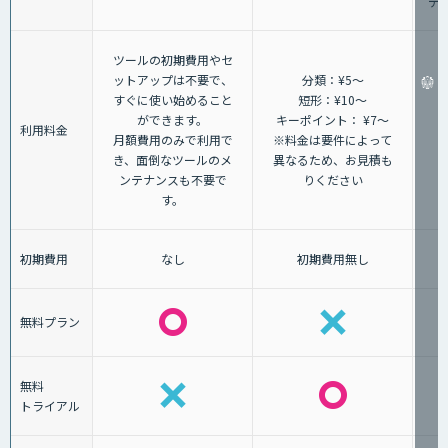
デ
ツールの初期費用やセ
ットアップは不要で、
分類：¥5～
すぐに使い始めること
短形：¥10～
ができます。
キーポイント： ¥7～
利用料金
月額費用のみで利用で
※料金は要件によって
き、面倒なツールのメ
異なるため、お見積も
ンテナンスも不要で
りください
す。
初期費用
なし
初期費用無し
無料プラン
無料
トライアル