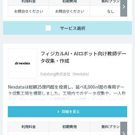
利用料金
初期費用
無料プラン
お問合せください
お問合せください
なし
サービス
選択
フィジカルAI・AIロボット向け教師デー
タ収集・作成
Datatang株式会社（Nexdata）
Nexdataは総額25億円超を投資し、延べ8,000㎡超の専用デー
タ収集工場を構築しました。工場内でのデータ収集や、一人称
視点（Ego-centric）の実環境データ収集・アノテーションか
ら、環境認識・意思決定・動作制御に対応した既製データセッ
詳細を見る
トまで、フィジカルAI開発を加速させる包括的なデータソリュ
ーションを提供いたします。
利用料金
初期費用
無料プラン