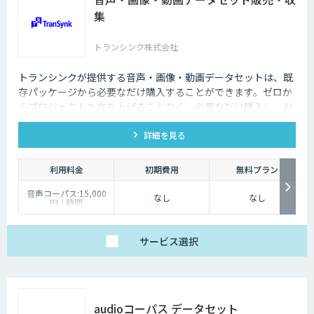
集
トランシンク株式会社
トランシンクが提供する音声・画像・動画データセットは、既
存パッケージから必要なだけ購入することができます。ゼロか
らプロジェクトを立ち上げることなく、必要なだけ購入し、AI
モデルの開発ができます。
詳細を見る
利用料金
初期費用
無料プラン
音声コーパス:15,000
なし
なし
円 / 時間
人物写真画像収集:300
円 / 画像
サービス
選択
audioコーパス データセット