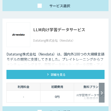
サービス
選択
LLM向け学習データサービス
Datatang株式会社（Nexdata）
Datatang株式会社（Nexdata）は、国内外100つの大規模言語
モデルの開発に支援してきました。プレイトレーニングからフ
ァンチューニングまで、既製データセット・データ収集・アノ
テーションを一気貫通して提供しております。
詳細を見る
利用料金
初期費用
無料プラン
AI学習用データサンプ
-
0円
ル無償提供