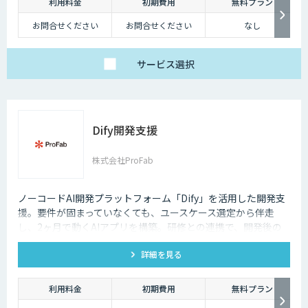
利用料金
初期費用
無料プラン
お問合せください
お問合せください
なし
サービス
選択
Dify開発支援
株式会社ProFab
ノーコードAI開発プラットフォーム「Dify」を活用した開発支
援。要件が固まっていなくても、ユースケース選定から伴走
し、2ヶ月で動くAIアプリを構築。研修との連携で、開発後の
内製化・自走までサポートします。
詳細を見る
利用料金
初期費用
無料プラン