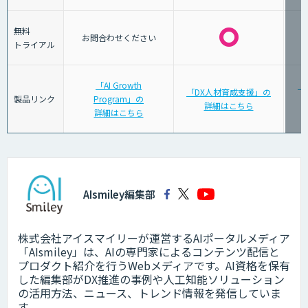
無料
お問合わせください
トライアル
「AI Growth
「
「DX人材育成支援」の
製品リンク
Program」の
詳細はこちら
詳細はこちら
AIsmiley編集部
株式会社アイスマイリーが運営するAIポータルメディア
「AIsmiley」は、AIの専門家によるコンテンツ配信と
プロダクト紹介を行うWebメディアです。AI資格を保有
した編集部がDX推進の事例や人工知能ソリューション
の活用方法、ニュース、トレンド情報を発信していま
す。