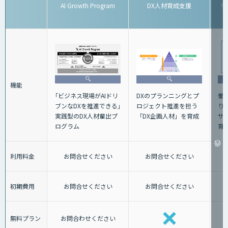
AI Growth Program
DX人材育成支援
デ
機能
｢ビジネス現場がAIドリ
働
DXのプランニングとプ
ブンなDXを推進できる｣
り
ロジェクト推進を担う
実践型のDX人材輩出プ
サ
「DX企画人材」を育成
ログラム
育
利用料金
お問合せください
お問合せください
初期費用
お問合せください
お問合せください
無料プラン
お問合わせください