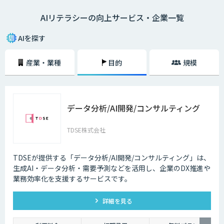
ては82%が「AI人材はいない。確保・獲得の予定はない。未検討」と回答
AIリテラシーの向上サービス・企業一覧
しています。 AIを扱えるエンジニアがいない、AIを導入するプロジェクト
のマネジメントができない、AIの活用アイデアが出ないなどの課題を解決
するには、チームのAIリテラシー向上が大切です。
AIを探す
産業・業種
目的
規模
データ分析/AI開発/コンサルティング
TDSE株式会社
TDSEが提供する「データ分析/AI開発/コンサルティング」は、
生成AI・データ分析・需要予測などを活用し、企業のDX推進や
業務効率化を支援するサービスです。
詳細を見る