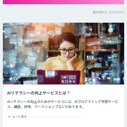
最終更新日: 2026/08/06
AIリテラシーの向上サービスとは？
AIリテラシーの向上のためのサービスには、AIプログラミング学習サービ
ス、講座、研修、ワークショップなどがあります。
情報処理推進機構の調べでは、AI人材の獲得・確保状況についてIT企業の
もっと見る
14.3%が「AI人材はいる」と回答し、28.4%が「AI人材はいないが、獲
得・確保を検討している」と回答しています。また、ユーザー企業におい