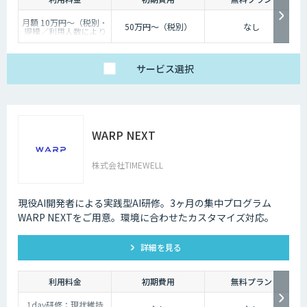
月額 10万円〜（税別・
50万円〜（税別）
なし
規模／利用人数により
個別見積）
サービス
選択
WARP NEXT
株式会社TIMEWELL
現役AI開発者による実践型AI研修。3ヶ月の集中プログラム
WARP NEXTをご用意。環境に合わせたカスタマイズ対応。
詳細を見る
利用料金
初期費用
無料プラン
1day研修：現状維持