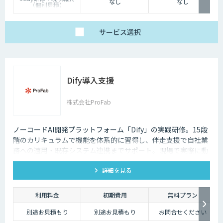
なし
なし
（個別見積）
スタンダードプラン：
1名25万円〜（10名以
上より可能）
サービス
選択
Dify導入支援
株式会社ProFab
ノーコードAI開発プラットフォーム「Dify」の実践研修。15段
階のカリキュラムで機能を体系的に習得し、伴走支援で自社業
務への適用・既存システム連携までサポート。現場で実際に動
くAIツールを自分たちで作れる状態を目指します。
詳細を見る
利用料金
初期費用
無料プラン
別途お見積もり
別途お見積もり
お問合せください