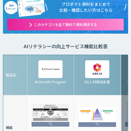
プロダクト資料をまとめて
比較・確認したい方はこちら
このカテゴリを全て無料で資料請求する
AIリテラシーの向上サービス機能比較表
製品名
AI Growth Program
DX人材育成支援
デ
機能