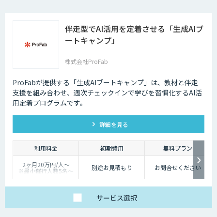
伴走型でAI活用を定着させる「生成AIブ
ートキャンプ」
株式会社ProFab
ProFabが提供する「生成AIブートキャンプ」は、教材と伴走
支援を組み合わせ、週次チェックインで学びを習慣化するAI活
用定着プログラムです。
詳細を見る
利用料金
初期費用
無料プラン
2ヶ月20万円/人〜
別途お見積もり
お問合せください
※最小催行人数5名〜
※対象ツールやカスタ
マイズ有無により料金
は変動
サービス
選択