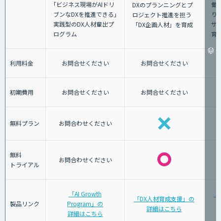
｢ビジネス現場がAIドリ
働
DXのプランニングとプ
ブンなDXを推進できる｣
り
ロジェクト推進を担う
実践型のDX人材輩出プ
サ
「DX企画人材」を育成
ログラム
育
利用料金
お問合せください
お問合せください
初期費用
お問合せください
お問合せください
無料プラン
お問合わせください
無料
お問合わせください
トライアル
「AI Growth
「
「DX人材育成支援」の
製品リンク
Program」の
詳細はこちら
詳細はこちら