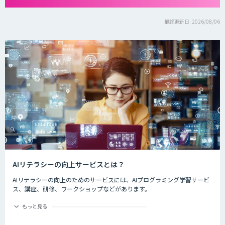
最終更新日: 2026/08/06
AIリテラシーの向上サービスとは？
AIリテラシーの向上のためのサービスには、AIプログラミング学習サービ
ス、講座、研修、ワークショップなどがあります。
情報処理推進機構の調べでは、AI人材の獲得・確保状況についてIT企業の
もっと見る
14.3%が「AI人材はいる」と回答し、28.4%が「AI人材はいないが、獲
得・確保を検討している」と回答しています。また、ユーザー企業におい