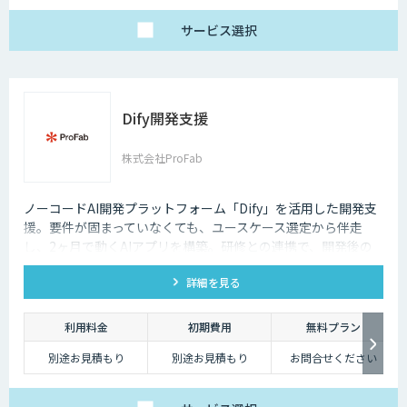
サービス
選択
Dify開発支援
株式会社ProFab
ノーコードAI開発プラットフォーム「Dify」を活用した開発支
援。要件が固まっていなくても、ユースケース選定から伴走
し、2ヶ月で動くAIアプリを構築。研修との連携で、開発後の
内製化・自走までサポートします。
詳細を見る
利用料金
初期費用
無料プラン
別途お見積もり
別途お見積もり
お問合せください