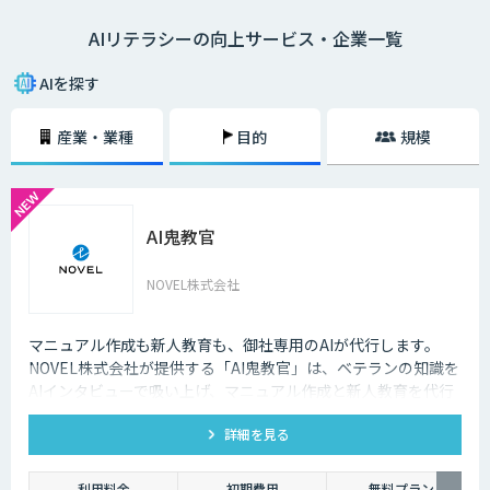
ては82%が「AI人材はいない。確保・獲得の予定はない。未検討」と回答
AIリテラシーの向上サービス・企業一覧
しています。 AIを扱えるエンジニアがいない、AIを導入するプロジェクト
のマネジメントができない、AIの活用アイデアが出ないなどの課題を解決
するには、チームのAIリテラシー向上が大切です。
AIを探す
産業・業種
目的
規模
AI鬼教官
NOVEL株式会社
マニュアル作成も新人教育も、御社専用のAIが代行します。
NOVEL株式会社が提供する「AI鬼教官」は、ベテランの知識を
AIインタビューで吸い上げ、マニュアル作成と新人教育を代行
するAI教育係です。24時間・出典つきで新人の質問に答えま
詳細を見る
す。
利用料金
初期費用
無料プラン