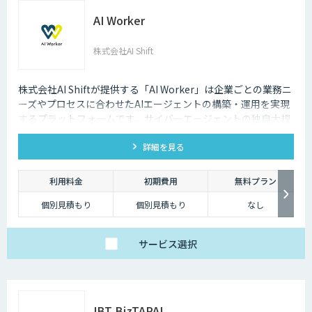
AI Worker
株式会社AI Shift
株式会社AI Shiftが提供する「AI Worker」は企業ごとの業務ニ
ーズやプロセスに合わせたAIエージェントの構築・運用を実現
するプラットフォームです。サイバーエージェントの独自大規
模言語モデルの開発知見と、当社の生成AI導入支援の経験を活
詳細を見る
かし開発しました。 当社では、AIエージェントの活用戦略か
ら、導入後の運用や定着まで一気通貫でご支援いたしますの
で、お気軽にご相談ください。
利用料金
初期費用
無料プラン
個別見積もり
個別見積もり
なし
サービス
選択
IBT BizTAPAI