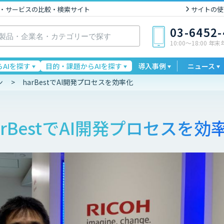
I製品・サービスの比較・検索サイト
サイトの使
03-6452
10:00〜18:00 年
AIを探す
目的・課題からAIを探す
導入事例
ニュース
ン
harBestでAI開発プロセスを効率化
arBestでAI開発プロセスを効