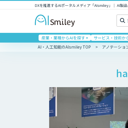
DXを推進するAIポータルメディア「AIsmiley」｜ A
検
索:
産業・業種からAIを探す
サービス・技術から
AI・人工知能のAIsmiley TOP
アノテーショ
h