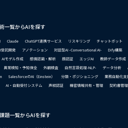
術一覧からAIを探す
I
Claude
ChatGPT連携サービス
リスキリング
チャットボット
AI受託開発
アノテーション
対話型AI -Conversational AI-
Dify構築
AIモデル作成
感情認識・解析
顔認証
エッジAI
教師データ作成
異常検知・予知保全
外観検査
自然言語処理-NLP-
データ分析
on
SalesforceのAI（Einstein）
分類・ポジショニング
業務自動化支
AI・自動受付システム
声紋認証
機密情報共有・管理
契約書管理
課題一覧からAIを探す