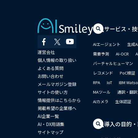
サービス・技
AIエージェント
生成A
運営会社
需要予測
AI-OCR
個人情報の取り扱い
バーチャルヒューマン
よくある質問
レコメンド
PoC検証
お問い合わせ
RPA
IoT
IBM Wats
メールマガジン登録
サイトの使い方
MAツール
通訳・翻訳
情報提供はこちらから
AIカメラ
生体認証
掲載希望の企業様へ
AI企業一覧
導入の目的・
AI・DX用語集
サイトマップ