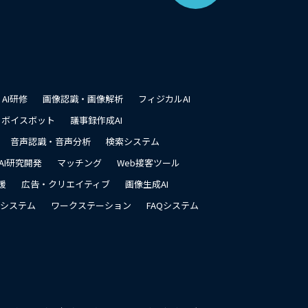
ジ
の
先
頭
に
戻
る
AI研修
画像認識・画像解析
フィジカルAI
ボイスボット
議事録作成AI
音声認識・音声分析
検索システム
AI研究開発
マッチング
Web接客ツール
援
広告・クリエイティブ
画像生成AI
システム
ワークステーション
FAQシステム