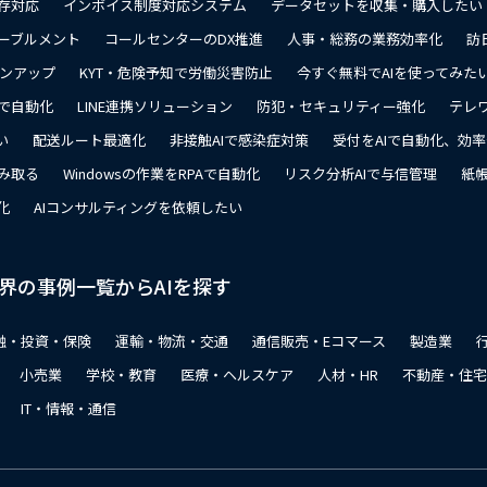
存対応
インボイス制度対応システム
データセットを収集・購入したい
ーブルメント
コールセンターのDX推進
人事・総務の業務効率化
訪
ョンアップ
KYT・危険予知で労働災害防止
今すぐ無料でAIを使ってみた
で自動化
LINE連携ソリューション
防犯・セキュリティー強化
テレ
い
配送ルート最適化
非接触AIで感染症対策
受付をAIで自動化、効
み取る
Windowsの作業をRPAで自動化
リスク分析AIで与信管理
紙帳
化
AIコンサルティングを依頼したい
界の事例一覧からAIを探す
融・投資・保険
運輸・物流・交通
通信販売・Eコマース
製造業
小売業
学校・教育
医療・ヘルスケア
人材・HR
不動産・住宅
IT・情報・通信