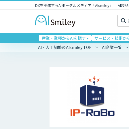
DXを推進するAIポータルメディア「AIsmiley」｜ A
検
索:
産業・業種からAIを探す
サービス・技術から
AI・人工知能のAIsmiley TOP
AI企業一覧