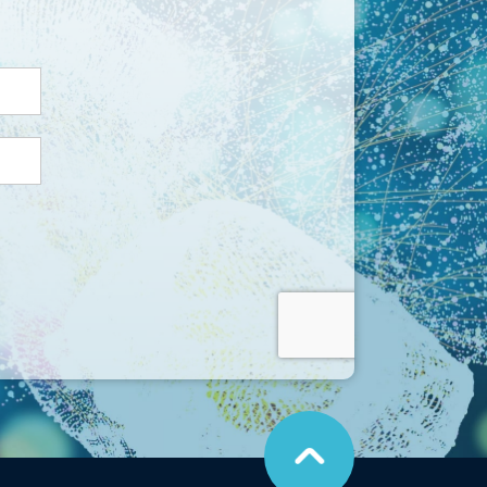
こ
の
ペ
ー