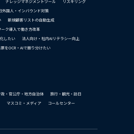
ナレッジマネジメントツール
リスキリング
日外国人・インバウンド対策
い
新規顧客リストの自動生成
ワーク導入で働き方改革
率化したい
法人向け・社内AIリテラシー向上
票をOCR・AIで振り分けたい
行政・官公庁・地方自治体
旅行・観光・訪日
マスコミ・メディア
コールセンター